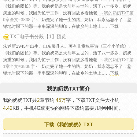
《我们的团长》等。我的奶奶是大前年去世的，活了八十多岁。奶奶
病重的时候，我因为忙于工作，没有回故乡看她老
～我的奶奶TXT第
0章全文≈3838字～
奶走完了她一生的路。奶奶，我永远忘不了，您
锄地时踩下的那一串串深深的脚印，在故乡的土地上……
下载
TXT电子书分段【1】预览
朱述新1945年出生。山东滕县人。著有儿童叙事诗《三个小羊倌》、
《我们的团长》等。我的奶奶是大前年去世的，活了八十多岁。奶奶
病重的时候，我因为忙于工作，没有回故乡看她老
～我的奶奶TXT第
1章全文≈3838字～
奶走完了她一生的路。奶奶，我永远忘不了，您
锄地时踩下的那一串串深深的脚印，在故乡的土地上……
下载
我的奶奶TXT简介
我的奶奶TXT共
2
章节约
.45万
字，下载TXT文件大小约
4.42
KB，手机4G或更快的网络下载约需要几秒钟时间。
下载《我的奶奶》TXT