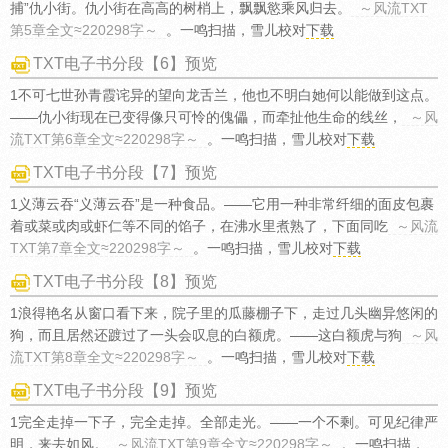
捕”仇小街。仇小街在高高的树梢上，飘飘慾乘风归去。
～风流TXT
第5章全文≈220298字～
。一鸣扫描，雪儿校对
下载
TXT电子书分段【6】预览
1不可七世孙青霞诧异的望向龙舌兰，他也不明白她何以能做到这点。
——仇小街现在已变得像只可怜的傀儡，而牵扯他生命的线丝，
～风
流TXT第6章全文≈220298字～
。一鸣扫描，雪儿校对
下载
TXT电子书分段【7】预览
1义薄云吞“义薄云吞”是一种食品。——它用一种非常纤细的面皮包裹
着或菜或肉或虾仁等不同的馅子，在沸水里煮熟了，下面同吃
～风流
TXT第7章全文≈220298字～
。一鸣扫描，雪儿校对
下载
TXT电子书分段【8】预览
1浪得艳名从窗口看下来，院子里的瓜藤棚子下，走过几头幽异悠闲的
狗，而且居然还踱过了一头会叹息的白额虎。——这白额虎与狗
～风
流TXT第8章全文≈220298字～
。一鸣扫描，雪儿校对
下载
TXT电子书分段【9】预览
1完全走掉一下子，完全走掉。全部走光。——一个不剩。可见纪律严
明，来去如风。
～风流TXT第9章全文≈220298字～
。一鸣扫描，