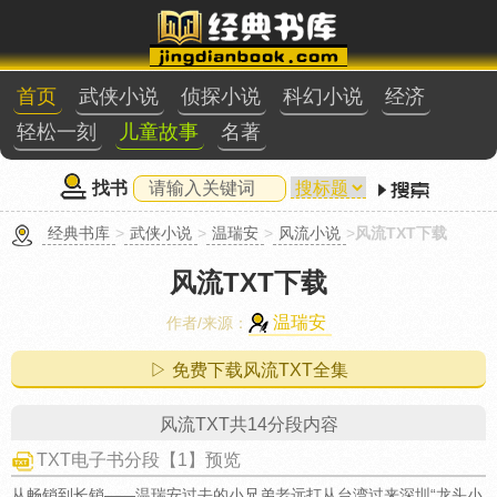
首页
武侠小说
侦探小说
科幻小说
经济
轻松一刻
儿童故事
名著
找书
经典书库
>
武侠小说
>
温瑞安
>
风流小说
>
风流TXT下载
风流TXT下载
温瑞安
作者/来源：
▷ 免费下载风流TXT全集
风流TXT共14分段内容
TXT电子书分段【1】预览
从畅销到长销——温瑞安过去的小兄弟老远打从台湾过来深圳“龙头小