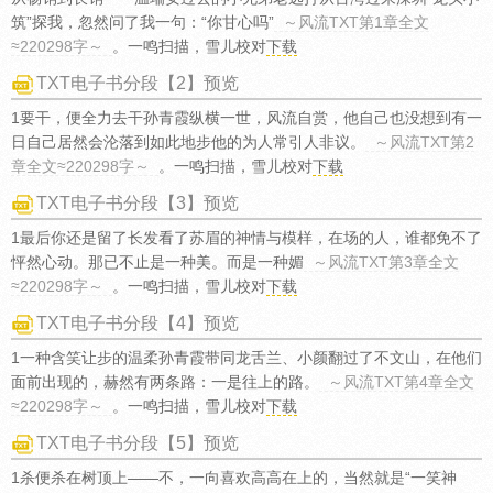
筑”探我，忽然问了我一句：“你甘心吗”
～风流TXT第1章全文
≈220298字～
。一鸣扫描，雪儿校对
下载
TXT电子书分段【2】预览
1要干，便全力去干孙青霞纵横一世，风流自赏，他自己也没想到有一
日自己居然会沦落到如此地步他的为人常引人非议。
～风流TXT第2
章全文≈220298字～
。一鸣扫描，雪儿校对
下载
TXT电子书分段【3】预览
1最后你还是留了长发看了苏眉的神情与模样，在场的人，谁都免不了
怦然心动。那已不止是一种美。而是一种媚
～风流TXT第3章全文
≈220298字～
。一鸣扫描，雪儿校对
下载
TXT电子书分段【4】预览
1一种含笑让步的温柔孙青霞带同龙舌兰、小颜翻过了不文山，在他们
面前出现的，赫然有两条路：一是往上的路。
～风流TXT第4章全文
≈220298字～
。一鸣扫描，雪儿校对
下载
TXT电子书分段【5】预览
1杀便杀在树顶上——不，一向喜欢高高在上的，当然就是“一笑神