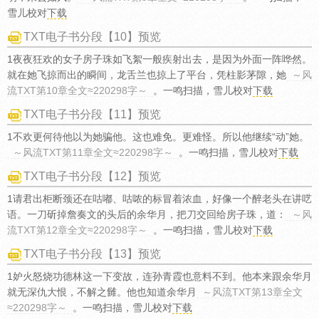
雪儿校对
下载
TXT电子书分段【10】预览
1夜夜狂欢的女子房子珠如飞絮一般疾射出去，是因为外面一阵哗然。
就在她飞掠而出的瞬间，龙舌兰也掠上了平台，凭柱影茅隙，她
～风
流TXT第10章全文≈220298字～
。一鸣扫描，雪儿校对
下载
TXT电子书分段【11】预览
1不欢更何待他以为她骗他。这也难免。更难怪。所以他继续“动”她。
～风流TXT第11章全文≈220298字～
。一鸣扫描，雪儿校对
下载
TXT电子书分段【12】预览
1请君出柜断颈还在咕嘟、咕哝的标冒着浓血，好像一个醉老头在讲呓
语。一刀斫掉詹奏文的头后的余华月，把刀交回给房子珠，道：
～风
流TXT第12章全文≈220298字～
。一鸣扫描，雪儿校对
下载
TXT电子书分段【13】预览
1妒火怒烧功德林这一下变故，连孙青霞也意料不到。他本来跟余华月
就无深仇大恨，不解之雠。他也知道余华月
～风流TXT第13章全文
≈220298字～
。一鸣扫描，雪儿校对
下载