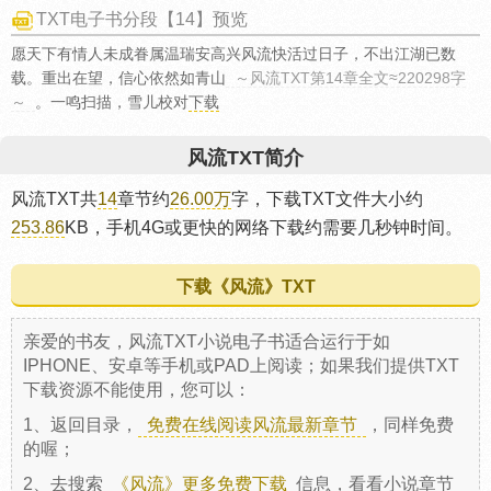
TXT电子书分段【14】预览
愿天下有情人未成眷属温瑞安高兴风流快活过日子，不出江湖已数
载。重出在望，信心依然如青山
～风流TXT第14章全文≈220298字
～
。一鸣扫描，雪儿校对
下载
风流TXT简介
风流TXT共
14
章节约
26.00万
字，下载TXT文件大小约
253.86
KB，手机4G或更快的网络下载约需要几秒钟时间。
下载《风流》TXT
亲爱的书友，风流TXT小说电子书适合运行于如
IPHONE、安卓等手机或PAD上阅读；如果我们提供TXT
下载资源不能使用，您可以：
1、返回目录，
免费在线阅读风流最新章节
，同样免费
的喔；
2、去搜索
《风流》更多免费下载
信息，看看小说章节