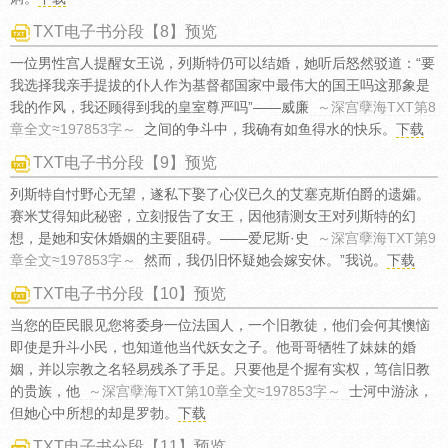
TXT电子书分段【8】预览
一位男性宫人提醒女王说，列斯特仍可以结婚，她听后怒然驳道：“要
我选择我亲手提拔的仆人作为基督都国家中最伟大的国王吗这那象是
我的作风，我还顾得到我的皇室尊严吗”——威廉
～深宫孽海TXT第8
章全文≈197853字～
之间的争斗中，我确有如鱼得水的快乐。
下载
TXT电子书分段【9】预览
列斯特自忖野心无望，遂私下娶了心仪已久的艾塞克斯伯爵的遗孀。
赛米艾得知此秘密，立刻报告了女王，因他猜测女王对列斯特的幻
想，是她和安休婚姻的主要阻碍。——爱尼斯·史
～深宫孽海TXT第9
章全文≈197853字～
然而，我仍旧怀疑她会嫁安休。”我说。
下载
TXT电子书分段【10】预览
当您的臣民眼见您将委身一位法国人，一个旧教徒，他们会何其懊恼
即使是升斗小民，也知道他当代妖女之子。他哥哥牺牲了妹妹的婚
姻，并以宗教之名轻易残杀了手足。只要他是个握有实权，笃信旧教
的贵族，他
～深宫孽海TXT第10章全文≈197853字～
士河中游泳，
但她心中所想的却是罗勃。
下载
TXT电子书分段【11】预览