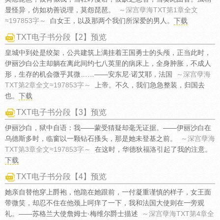
显怪异，仿如劝善说理，莫怨琵琶。
～深宫孽海TXT第1章全文
≈197853字～
白女王，以及那两个我们所深爱的男人。
下载
TXT电子书分段【2】预览
皇城中到处是绞架，公共建筑上满挂着王国勇士的头颅，正当此时，
伊丽沙白公主却躺在离此间约七八英里的病床上，全身肿胀，不成人
形，生存的机会微乎其微……——安东尼·诺艾耶，法国
～深宫孽海
TXT第2章全文≈197853字～
上帝。不久，我们急急整装，归国去
也。
下载
TXT电子书分段【3】预览
伊丽沙白，狱中自语：我——蒙受猜疑却毫无证据。——伊丽沙白在
乌德斯多时，临窗以一颗钻石搔头，那是她未登基之前。
～深宫孽海
TXT第3章全文≈197853字～
在这时，华德狄福洛引起了我的注意。
下载
TXT电子书分段【4】预览
她亲自替他穿上爵袍，他跪在她跟前，一付凝重谨慎的样子，女王面
带微笑，却忍不住在他颈上呵痒了一下，我和法国大使则在一旁观
礼。——苏格兰大使詹姆士·梅维尔爵士描述
～深宫孽海TXT第4章全