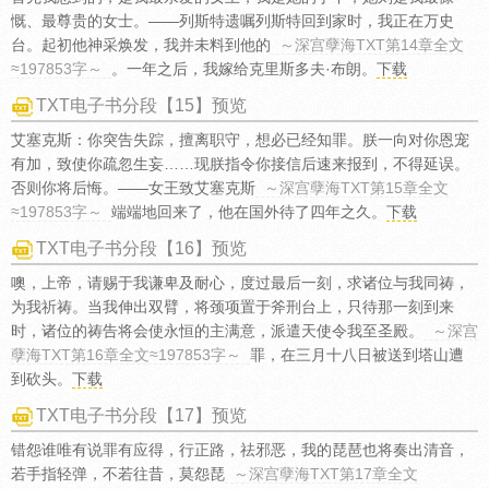
慨、最尊贵的女士。——列斯特遗嘱列斯特回到家时，我正在万史
台。起初他神采焕发，我并未料到他的
～深宫孽海TXT第14章全文
≈197853字～
。一年之后，我嫁给克里斯多夫·布朗。
下载
TXT电子书分段【15】预览
艾塞克斯：你突告失踪，擅离职守，想必已经知罪。朕一向对你恩宠
有加，致使你疏忽生妄……现朕指令你接信后速来报到，不得延误。
否则你将后悔。——女王致艾塞克斯
～深宫孽海TXT第15章全文
≈197853字～
端端地回来了，他在国外待了四年之久。
下载
TXT电子书分段【16】预览
噢，上帝，请赐于我谦卑及耐心，度过最后一刻，求诸位与我同祷，
为我祈祷。当我伸出双臂，将颈项置于斧刑台上，只待那一刻到来
时，诸位的祷告将会使永恒的主满意，派遣天使令我至圣殿。
～深宫
孽海TXT第16章全文≈197853字～
罪，在三月十八日被送到塔山遭
到砍头。
下载
TXT电子书分段【17】预览
错怨谁唯有说罪有应得，行正路，祛邪恶，我的琵琶也将奏出清音，
若手指轻弹，不若往昔，莫怨琵
～深宫孽海TXT第17章全文