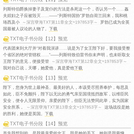
列斯特伯爵换掉妻子及宠仆的方法是杀死这一个，否认另一个……姦
夫婬妇之子应被毁灭……——“列斯特国协”罗勃自荷兰回来，我和桃
珞西及小
～深宫孽海TXT第11章全文≈197853字～
罗勃已成为全英
国最被人议论的人物了。
下载
TXT电子书分段【12】预览
代表团来到大厅并“对着我演讲……说是为了女王陛下好，要我接受整
个省区的绝对管辖权……”——列斯特致伯雷书你未声明，也未听取女
王陛下的意见，便接受管
～深宫孽海TXT第12章全文≈197853字～
我对自己说，天哪，她爱他，真是爱他
下载
TXT电子书分段【13】预览
陛下，您身为世上最神圣、最美好的人，本该受尽照养奉护，每思及
如此，臣不免颤抖，陛下以无比的勇气亲至国境抵挡敌军，以维臣民
安全，便令人无限景仰。亲爱的陛下，但臣无法赞同此举，实为国家
安全所系，
～深宫孽海TXT第13章全文≈197853字～
这场战役是她
的胜利，她便是英国。
下载
TXT电子书分段【14】预览
首先我想到的，是我最亲爱的女王，我是她的手下，她则是我最慷