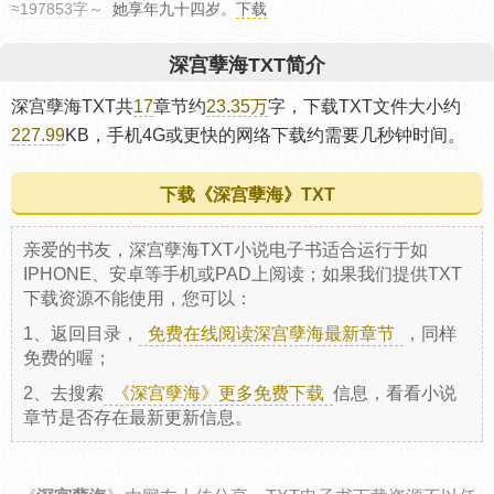
≈197853字～
她享年九十四岁。
下载
深宫孽海TXT简介
深宫孽海TXT共
17
章节约
23.35万
字，下载TXT文件大小约
227.99
KB，手机4G或更快的网络下载约需要几秒钟时间。
下载《深宫孽海》TXT
亲爱的书友，深宫孽海TXT小说电子书适合运行于如
IPHONE、安卓等手机或PAD上阅读；如果我们提供TXT
下载资源不能使用，您可以：
1、返回目录，
免费在线阅读深宫孽海最新章节
，同样
免费的喔；
2、去搜索
《深宫孽海》更多免费下载
信息，看看小说
章节是否存在最新更新信息。