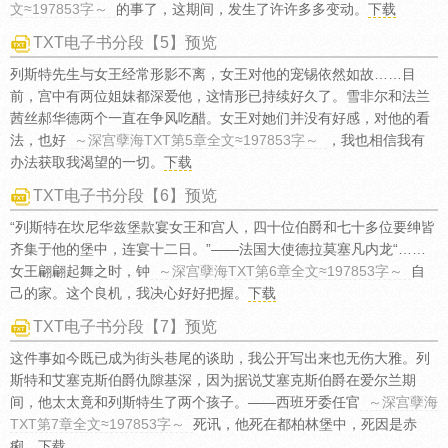
文≈197853字～
的事了，这期间，发生了许许多多变动。
下载
TXT电子书分段【5】预览
列斯特先生与女王经常形影不离，女王对他的宠锡依然如故……目
前，宫中有两位姐妹都深爱他，这情形已持续好久了。雪非尔和法兰
茜丝郝华德两个一直在争风吃醋。女王对她们并没有好感，对他的看
法，也好
～深宫孽海TXT第5章全文≈197853字～
，我也相信我有
办法获取我渴望的一切。
下载
TXT电子书分段【6】预览
“列斯特在坎尼华兹堡款宴女王和宫人，四十位伯爵和七十多位要绅皆
齐集于他的堡中，连宴十二日。”——法国大使德拉莫塞凡内龙“……
女王翩翩起舞之时，钟
～深宫孽海TXT第6章全文≈197853字～
自
己的家。这个良机，我决心好好把握。
下载
TXT电子书分段【7】预览
这件事如今既已成为街头巷尾的谈助，我公开写出来也无伤大雅。列
斯特和艾塞克斯伯爵仇隙基深，因为据说艾塞克斯伯爵在爱尔兰期
间，他太太竟和列斯特生了两个孩子。——西班牙委任官
～深宫孽海
TXT第7章全文≈197853字～
死讯，他死在都柏林堡中，死因是赤
痢。
下载