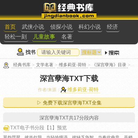
首页
武侠小说
侦探小说
科幻小说
经济
轻松一刻
儿童故事
名著
找书
经典书库
>
文学名著
>
维多莉亚·荷特
>
《深宫孽海》目录
>
深宫
深宫孽海TXT下载
维多莉亚·荷特
作者/来源：
▷ 免费下载深宫孽海TXT全集
深宫孽海TXT共17分段内容
TXT电子书分段【1】预览
莫怨琵琶，彼肖似我，当轻吟慢语，彼缺乏急智，当奏此曲音。虽稍