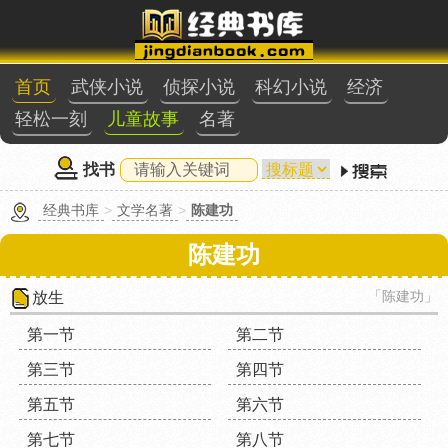
首页
武侠小说
侦探小说
科幻小说
经济
轻松一刻
儿童故事
名著
找书
经典书库
>
文学名著
>
陈建功
陈建功
「陈建功」
放生
第一节
第二节
第三节
第四节
第五节
第六节
第七节
第八节