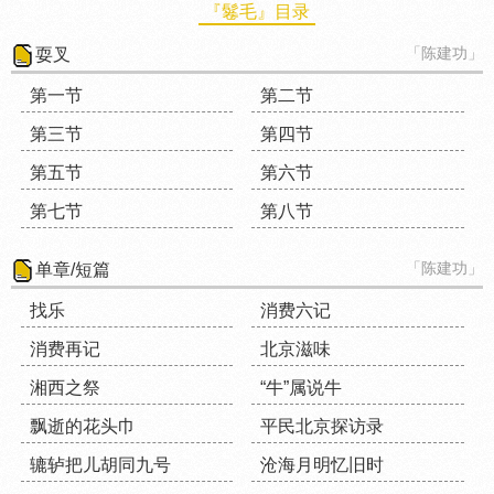
『鬈毛』目录
「陈建功」
耍叉
第一节
第二节
第三节
第四节
第五节
第六节
第七节
第八节
「陈建功」
单章/短篇
找乐
消费六记
消费再记
北京滋味
湘西之祭
“牛”属说牛
飘逝的花头巾
平民北京探访录
辘轳把儿胡同九号
沧海月明忆旧时