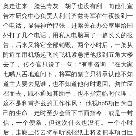
奥走进来，脸
青灰，胡子也没有刮，向他们宣
告本研究中心负责人利甫齐兹将军在午夜接到一
个电话，显得神
惶张，赶紧关在办公室里给
外打了几个电话，用私人电脑写了一篇长长的报
告，后来又将它全部销毁。两个小时后，一架从
附近军用机场起飞的飞机紧急把他接到五角大楼
去了， 传令官只说了一句：“有事咨询。”在大家
七嘴八
地追问下，将军的副官只得承认他不知
道主人要去见谁，也不知道他何时返回。匆忙应
召而去，既不通知其助手，也不指定临时代理，
这不是利甫齐兹的工作作风： 他视hp5项目为自
己的生命，走时至少会留下书面指令，或是一封
信，一个便条，但这次什么也没有。一个小时
后，走廊上传云将军听说报纸上将要把本项目巨