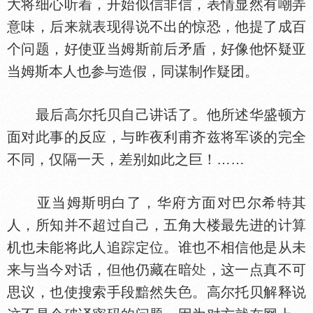
大将细心听着，开始似信非信，表情显然有嘲弄
意味，后来就表现得说不出的惊恐，他提了成百
个问题，好使亚当姆斯前后矛盾，好像他怀疑亚
当姆斯本人也参与造假，同谋制作疑团。
最后高尔托贝自己讲话了。他所述华盛顿方
面对此事的反应，与昨夜利甫齐兹将军谈的完全
不同，仅隔一天，差别如此之巨！……
亚当姆斯明白了，华府方面对巴尔希特其
人，所知并不超过自己，五角大楼最先进的计算
机也未能将此人追踪定位。谁也不相信他是从未
来与当今对话，但他仍藏在暗
，这一点真不可
思议，也使搜索手段黯然失
。高尔托贝解释说