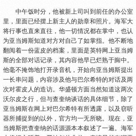
中午饭时分，他被新上司叫到前任的办公室
里，里面已经摆上新主人的勋章和照片。海军大
将行事也直来直往，他一切情况都在掌中，也认
为亚当姆斯知道对方对自己了如掌指。他不断地
翻阅着一份蓝皮的档案，里面是英特网上亚当姆
斯的全部对话记录，其内容他早已烂熟于
中。
他毫不掩饰地打开录音机，开始向亚当姆斯提出
一长串问题，内容涉及他与巴尔希特的对话及两
次对霍皮人的造访。华盛顿方面当然知道这两次
沃尔皮之行，但与查奎纳谈话的具
细节，除了
亚当姆斯在网上对巴尔希特有所透露，以及窃听
器所捕捉到的以外，官方均一无所晓。现在，亚
当姆斯把查奎纳的话源源本本叙述了一遍。海军