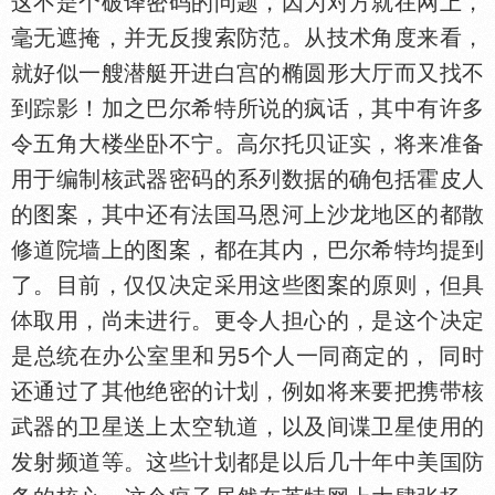
这不是个破译密码的问题，因为对方就在网上，
毫无遮掩，并无反搜索防范。从技术角度来看，
就好似一艘潜艇开进白宫的椭圆形大厅而又找不
到踪影！加之巴尔希特所说的疯话，其中有许多
令五角大楼坐卧不宁。高尔托贝证实，将来准备
用于编制核武器密码的系列数据的确包括霍皮人
的图案，其中还有法
马恩河上沙龙地区的都散
修道院墙上的图案，都在其内，巴尔希特均提到
了。目前，仅仅决定采用这些图案的原则，但具
取用，尚未进行。更令人担心的，是这个决定
是总统在办公室里和另5个人一同商定的， 同时
还通过了其他绝密的计划，例如将来要把携带核
武器的卫星送上太空轨道，以及间谍卫星使用的
发射频道等。这些计划都是以后几十年中美
防