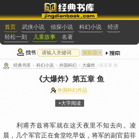
首页
武侠小说
侦探小说
科幻小说
经济
轻松一刻
儿童故事
名著
找书
经典书库
>
科幻小说
>
外国科幻
>
大爆炸
>第五章 鱼
《大爆炸》
第五章 鱼
外国科幻作品
+大字阅读
利甫齐兹将军就在这天夜里不知去向。凌
晨，几个军官正在食堂吃早饭，将军的副官茹菲