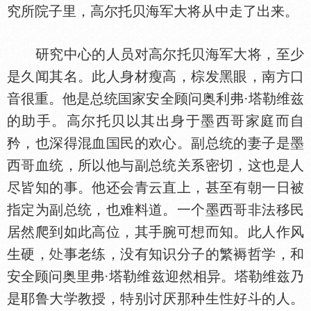
究所院子里，高尔托贝海军大将从中走了出来。
研究中心的人员对高尔托贝海军大将，至少
是久闻其名。此人身材瘦高，棕发黑眼，南方口
音很重。他是总统
家安全顾问奥利弗·塔勒维兹
的助手。高尔托贝以其出身于墨西哥家庭而自
矜，也深得混血
民的欢心。副总统的妻子是墨
西哥血统，所以他与副总统关系密切，这也是人
尽皆知的事。他还会青云直上，甚至有朝一日被
指定为副总统，也难料道。一个墨西哥非法移民
居然爬到如此高位，其手腕可想而知。此人作风
生硬，
事老练，没有知识分子的繁褥哲学，和
安全顾问奥里弗·塔勒维兹迎然相异。塔勒维兹乃
是耶鲁大学教授，特别讨厌那种生
好斗的人。