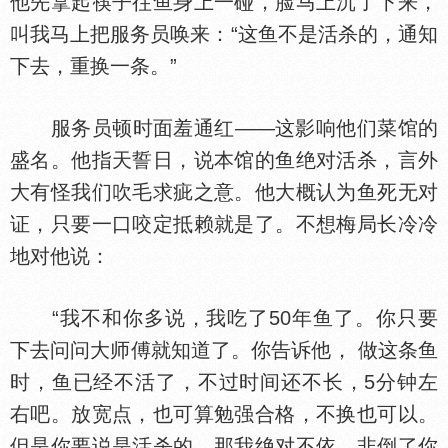
他先拿起筷子往鱼身上一碰，脸马上沉了下来，
叫我马上把服务员唤来：“这鱼不是活杀的，通知
下去，重换一条。”
服务员顿时面羞通红——这影响他们菜馆的
盛名。他指天誓日，说本馆的鱼绝对活杀，言外
大有怪我们吹毛求疵之意。他大概认为鱼死无对
证，只要一口咬定抵赖就是了。不想梅局长冷冷
地对他说：
“我不和你多说，我吃了50年鱼了。你只要
下去问问大师傅就知道了。你告诉他， 做这条鱼
时，鱼已经不活了，不过时间还不长，5分钟左
右吧。放宽点，也可算勉强合格，不换也可以。
但是你要说是活杀的，那我绝对不依，非倒了你