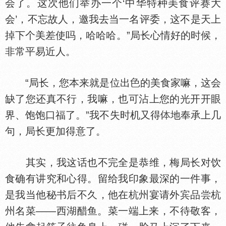
会了。这次他们举办一个‘中华特种美食评赛大
会’，不忘故人，邀我去当一名评委，这不是天上
掉下个美差使吗，哈哈哈。”局长心情好的时候，
非常平易近人。
“局长，您本来就是位出
的美食家嘛，这会
缺了您还真不行，我嘛，也可沾上您的光开开眼
界、饱饱口福了。”我不失时机又得
地奉承上几
句，局长更加得意了。
其实，我这话也不完全是恭维，梅局长对饮
食确有讲究和心得。留给我印象最深的一件事，
是我当他秘书后不久，他在杭州宴请外宾品尝杭
州名菜——西湖醋鱼。菜一端上来，不待敬客，