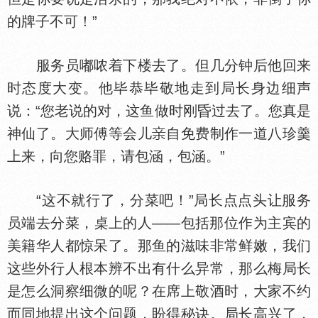
的牌子不可！”
服务员嘟哝着下楼去了。但几分钟后他回来
时态度大变。他毕恭毕敬地走到局长身边细声
说：“您老说的对，这鱼做时刚昏过去了。您真是
神仙了。大师傅等会儿
自免费制作一道八珍羹
上来，向您赂罪，请包涵，包涵。”
“这不就行了，分菜吧！”局长点点头让服务
员端去分菜，桌上的人——包括那位作为主宾的
美籍华人都惊呆了。那鱼的滋味非常鲜嫩，我们
这些外行人根本辨不出有什么异常，那么梅局长
是怎么洞察细微的呢？在席上敬酒时，大家不约
而同地提出这个问题，盼得秘诀。局长高兴了，