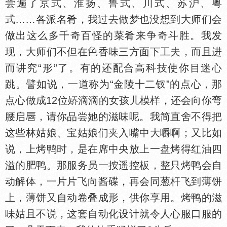
尝遍了京式、淮扬、鲁式、川式、苏沪、粤
式……各派名肴，我过去做梦也没想到大师们会
做出这么多千奇百怪的菜肴来争奇斗胜。我发
现，大师们不但在
香味三方面下工夫，而且进
而讲究“形”了。有的还配合高科技使你目迷心
跳。譬如说，一道称为“金陵十二钗”的点心，那
点心做成12位
滴滴的女孩儿模样，还会向你弯
腰启
，请你品尝她的滋味呢。我简直舍不得把
这些林姑娘、宝姑娘们夹入嘴中大嚼啊；又比如
说，上烤鸭时，是在席中央放上一盘烤得红油四
溢的肥鸭。那服务员一按遥控板，整只烤鸭会自
动解
，一片片飞向酱碟，再会同葱杆飞到薄饼
上，薄饼又自动卷叠成形，供你享用。烤鸭的滋
味姑且不说，这套自动化设计就令人心服口服的