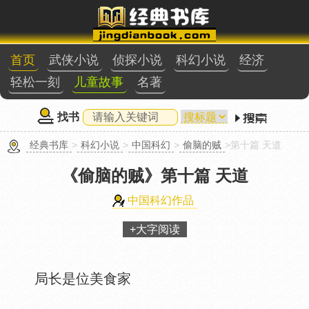
首页
武侠小说
侦探小说
科幻小说
经济
轻松一刻
儿童故事
名著
找书
经典书库
>
科幻小说
>
中国科幻
>
偷脑的贼
>第十篇 天道
《偷脑的贼》
第十篇 天道
中国科幻作品
+大字阅读
局长是位美食家