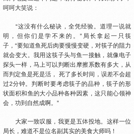
呵呵大笑说：
“这没有什么秘诀，全凭经验。道理一说就
明，但你们是学不来的。”局长拿起一只筷
子，“要知道鱼死后肉要慢慢变硬，对筷子的阻力
就会变大。我用这筷子头与鱼一接触，就像电子
探头一样，马上可以判断出摩擦系数有多大，从
而判定鱼是死是活， 死了多长时间，误差不会超
过2分钟。判断时要考虑筷子的品种，筷子的形
状面积和鱼的大小品种各种因素，这只能心领神
会，功到自然成啊。”
大家一致叹服，我更是五
投地。这样一位
局长，难道不是位名副其实的美食大师吗！