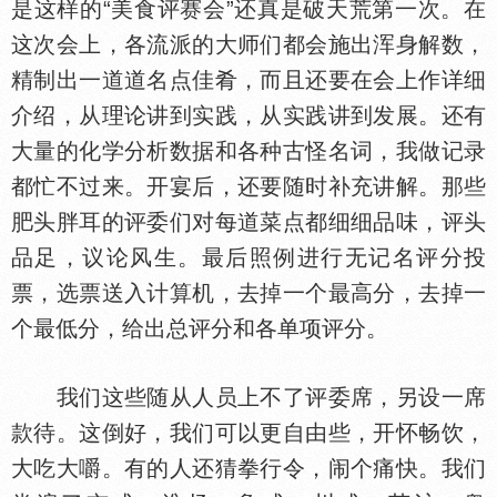
是这样的“美食评赛会”还真是破天荒第一次。在
这次会上，各流派的大师们都会施出浑身解数，
精制出一道道名点佳肴，而且还要在会上作详细
介绍，从理论讲到实践，从实践讲到发展。还有
大量的化学分析数据和各种古怪名词，我做记录
都忙不过来。开宴后，还要随时补充讲解。那些
肥头胖耳的评委们对每道菜点都细细品味，评头
品足，议论风生。最后照例进行无记名评分投
票，选票送入计算机，去掉一个最高分，去掉一
个最低分，给出总评分和各单项评分。
我们这些随从人员上不了评委席，另设一席
款待。这倒好，我们可以更自由些，开怀畅饮，
大吃大嚼。有的人还猜拳行令，闹个痛快。我们