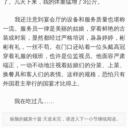
了。几天下来，我的
重猛增了3公斤。
我还注意到宴会厅的设备和服务质量也堪称
一流。服务员一律是美丽的姑娘，穿着鲜艳的古
装或时装，显然都经过严格培训，袅袅婷婷，彬
彬有礼，一丝不苟。在门口还站着一位头戴高冠
穿着礼服的领班，也许是位监视员。他面容严肃
端正，一动不动地注视着姑娘们的分菜、上菜、
换餐具和客人们的表情。这样的规格，恐怕只有
外
君主举行的
宴才比得上。
我在吃过几……
偷脑的贼第十篇 天道未完，请进入下一小节继续阅读..