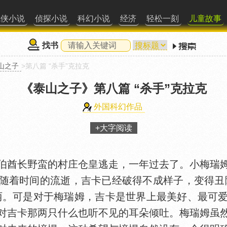
武侠小说
侦探小说
科幻小说
经济
轻松一刻
儿童故事
找书
山之子
>第八篇 “杀手”克拉克
《泰山之子》
第八篇 “杀手”克拉克
外国科幻作品
+大字阅读
酋长野蛮的村庄仓皇逃走，一年过去了。小梅瑞姆
随着时间的流逝，吉卡已经破得不成样子，变得丑
丽。可是对于梅瑞姆，吉卡是世界上最美好、最可
对吉卡那两只什么也听不见的耳朵倾吐。梅瑞姆虽