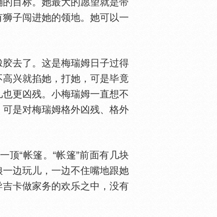
确的目标。她最大的愿望就是带
有狮子闯进她的领地。她可以一
。
胶去了。这是梅瑞姆日子过得
不高兴就掐她，打她，可是毕竟
儿也更凶残。小梅瑞姆一直想不
，可是对梅瑞姆格外凶残、格外
顶“帐篷。“帐篷”前面有几块
娘一边玩儿，一边不住嘴地跟她
导吉卡做家务的欢乐之中，没有