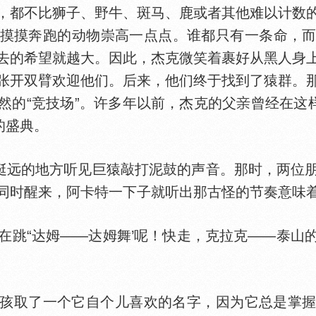
，都不比狮子、野牛、斑马、鹿或者其他难以计数
摸摸奔跑的动物崇高一点点。谁都只有一条命，
去的希望就越大。因此，杰克微笑着裹好从黑人身
张开双臂欢迎他们。后来，他们终于找到了猿群。
然的“竞技场”。许多年以前，杰克的父
曾经在这
的盛典。
远的地方听见巨猿敲打泥鼓的声音。那时，两位
同时醒来，阿卡特一下子就听出那古怪的节奏意味
在跳“达姆——达姆舞’呢！快走，克拉克——泰山
了一个它自个儿喜欢的名字，因为它总是掌握不