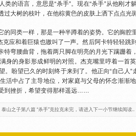
人类的语言，意思是“杀手”。现在“杀手”从他刚才
透过大树的枝叶，在他棕黄
的皮肤上洒下点点光
的同类一样，那是一种半蹲着的姿势。它的
腔
。杰克应和着巨猿也嗷叫了一声。然后阿卡特轻轻跳
卡特弯腰曲背，拖着两只脚在明亮的月光下蹒跚着
满身的身影形成鲜明的对照。杰克嘴里哼着一首
望。盼望已久的时刻终于来到了。他正向“自己人”走
生活中占了主导地位，对家庭与父母的怀念渐渐
受到挫折，希望变得那样遥远……
泰山之子第八篇 “杀手”克拉克未完，请进入下一小节继续阅读..