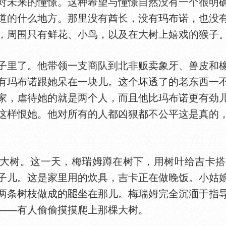
对未来的憧憬。这种希望与憧憬自然没有一个很明
道的什么地方。那里没有酋长，没有玛布诺，也没
，周围只有鲜花、小鸟，以及在大树上嬉戏的猴子
里了。他带领一支商队到北非贩卖象牙、兽皮和橡
有玛布诺跟她呆在一块儿。这个坏透了的老东西一
家，虐待她的就是两个人，而且他比玛布诺更有劲
这样恨她。他对所有的人都凶狠都不公平这是真的
。这一天，梅瑞姆蹲在树下，用树叶给吉卡搭一
子儿。这是家里用的炊具，吉卡正在做晚饭。小姑
两条树枝做成的
坐在那儿。梅瑞姆完全沉湎于指
——有人偷偷摸摸爬上那棵大树。