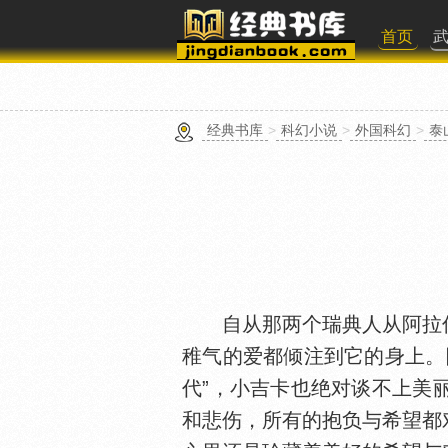
首页
经典书库
>
科幻小说
>
外国科幻
>
泰
自从那两个瑞典人从阿拉伯
稚气的爱都倾注到它的身上。
代”，小吉卡也绝对谈不上美
和悲伤，所有的抱负与希望都