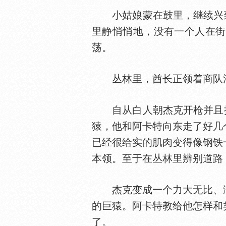
小姑娘蒙在鼓里，继续兴致勃
里静悄悄地，没有一个人在街
荡。
丛林里，酋长正领着商队沿
自从白人朝杰克开枪并且把他
猿，他和阿卡特向东走了好几
已经很给实的肌肉变得像钢铁
本领。至于在丛林里辨别道路
杰克变成一个力大无比、满
的巨猿。阿卡特教给他怎样和
了。