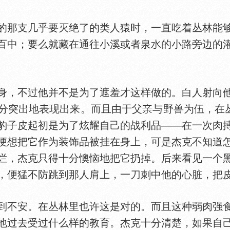
那支几乎要灭绝了的类人猿时，一直吃着丛林能够
百中；要么就藏在通往小溪或者泉
的小路旁边的
，不过他并不是为了遮羞才这样做的。白人射向他
分突出地表现出来。而且由于父
与野兽为伍，在
豹子皮起初是为了炫耀自己的战利品——在一次肉
便想把它作为装饰品被挂在身上，可是杰克不知道
烂，杰克只得十分懊恼地把它扔掉。后来看见一个
，便猛不防跳到那人肩上，一刀刺中他的心脏，把
不安。在丛林里也许这是对的。而且这种弱肉强食
他过去受过什么样的教育。杰克十分清楚，如果自