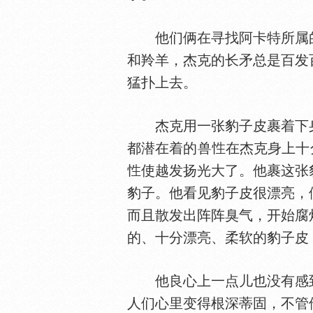
他们俩在寻找阿卡特所属的
和羚羊，杰克的长矛总是百发
猛扑上去。
杰克用一张豹子皮裹着下身
都潜在着的兽
在杰克身上十
使越发扬光大了。他裹这张
豹子。他看见豹子皮很漂亮，
而且散发出阵阵臭气，开始腐
的、十分漂亮、柔软的豹子皮
他良心上一点儿也没有感到
人们心里变得根深蒂固，不管