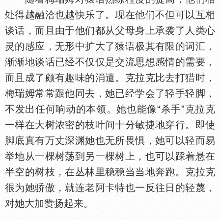
得越融洽也越快乐了。现在他们不但可以互相
谈话，而且由于他们都从父母身上承袭了人类心
灵的感应，无形中扩大了猿语极其有限的词汇，
渐渐地谈话已经不仅仅是交流思想感情的需要，
而且成了颇有趣味的消遣。克拉克比去打猎时，
梅瑞姆常常跟他同去，她已经学会了轻手轻脚，
不发出任何响动的本领。她也能像“杀手”克拉克
一样在大树浓密的枝叶间十分敏捷地穿行。即使
脚底真有万丈深渊她也无所畏惧，她可以轻而易
举地从一棵树荡到另一棵树上，也可以踩着悬在
半空的树枝，在丛林里稳稳当当地奔跑。克拉克
很为她骄傲，就连老阿卡特也一反往日的轻蔑，
对她大加赞扬起来。