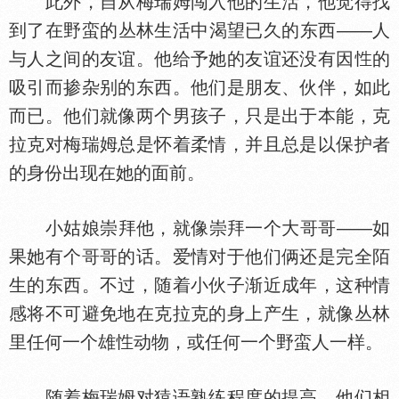
此外，自从梅瑞姆闯入他的生活，他觉得找
到了在野蛮的丛林生活中渴望已久的东西——人
与人之间的友谊。他给予她的友谊还没有因
的
吸引而掺杂别的东西。他们是朋友、伙伴，如此
而已。他们就像两个男孩子，只是出于本能，克
拉克对梅瑞姆总是怀着柔情，并且总是以保护者
的身份出现在她的面前。
小姑娘崇拜他，就像崇拜一个大哥哥——如
果她有个哥哥的话。爱情对于他们俩还是完全陌
生的东西。不过，随着小伙子渐近成年，这种情
感将不可避免地在克拉克的身上产生，就像丛林
里任何一个雄
动物，或任何一个野蛮人一样。
随着梅瑞姆对猿语熟练程度的提高，他们相