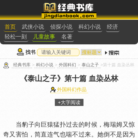
首页
武侠小说
侦探小说
科幻小说
经济
轻松一刻
儿童故事
名著
找书
经典书库
>
科幻小说
>
外国科幻
>
泰山之子
>第十篇 血染丛林
《泰山之子》
第十篇 血染丛林
外国科幻作品
+大字阅读
当豹子向巨猿猛扑过去的时候，梅瑞姆又惊
奇又害怕，简直连气也喘不过来。她倒不是因为