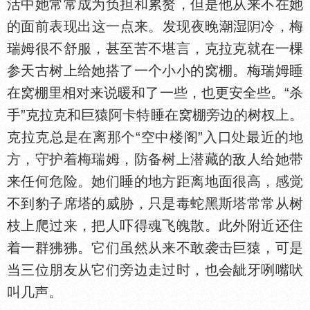
活中她常常成为负担和累赘，但是他从来不在她
的面前表现出这一点来。发现夜晚
冷，梅
瑞姆很不舒服，甚至苦不堪言，克拉克就在一棵
参天古树上给她搭了一个小小的窝棚。梅瑞姆睡
在窝棚里相对来说暖和了一些，也更安全些。“杀
手”克拉克和巨猿阿卡特睡在窝棚旁边的树杈上。
克拉克总是在离那个“空中楼阁”入口
最近的地
方，守护着梅瑞姆，防备树上潜藏的敌人给她带
来任何危险。她们睡的地方距离地面很高，感觉
不到豹子席塔的威胁，只是毒蛇黑斯塔常常从树
枝上爬过来，把人吓得魂飞魄散。此外附近还住
着一群狒狒。它们虽然从来不敢袭击巨猿，可是
当三位朋友从它们旁边走过时，也会龇牙咧嘴吠
叫几声。