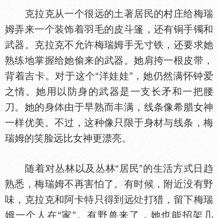
克拉克从一个很远的土著居民的村庄给梅瑞
姆弄来一个装饰着羽毛的皮斗篷，还有铜手镯和
武器。克拉克不允许梅瑞姆手无寸铁，还要求她
熟练地掌握给她偷来的武器。她肩挎一根皮带，
背着吉卡。对于这个“洋娃娃”，她仍然满怀钟爱
之情。她用以防身的武器是一支长矛和一把腰
刀。她的身
由于早熟而丰满，线条像希腊女神
一样优美。不过，这种像只限于身材与线条，梅
瑞姆的笑脸远比女神更漂亮。
随着对丛林以及丛林“居民”的生活方式日趋
熟悉，梅瑞姆不再害怕了。有时候，附近没有野
味，克拉克和阿卡特只得到远
打猎，留下梅瑞
姆一个人在“家”。有野兽来了，她也能招架几