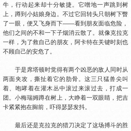
牛，行动起来却十分敏捷。它噌地一声跳到树
上，蹲到小姑娘身边。不过它回转头只朝树下瞥
了一眼，便又飞身而下——看到朋友面临危险，
他们之间的不和一下子烟消云散了。就像克拉克
一样，为了救自己的朋友，阿卡特在关键时刻也
不顾自己的安危了。
于是席塔顿时觉得有两个凶恶的敌人同时从
两面夹攻，撕扯着它的肋骨。这三只猛兽尖叫
着、咆哮着在灌木丛中滚过来滚过去，打成一
团。小梅瑞姆蹲在树上，大睁着一双眼睛，把吉
卡紧紧抱在
前，吓得瑟瑟发抖。
最后还是克拉克的猎刀决定了这场搏斗的胜