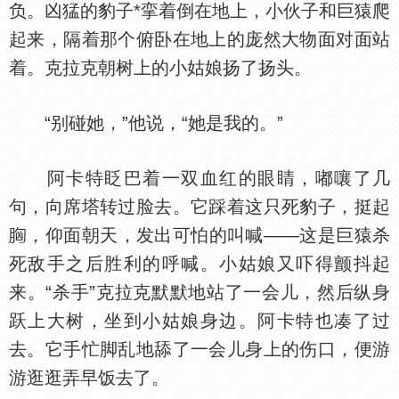
负。凶猛的豹子*挛着倒在地上，小伙子和巨猿爬
起来，隔着那个俯卧在地上的庞然大物面对面站
着。克拉克朝树上的小姑娘扬了扬头。
“别碰她，”他说，“她是我的。”
阿卡特眨巴着一双血红的眼睛，嘟嚷了几
句，向席塔转过脸去。它踩着这只死豹子，挺起
，仰面朝天，发出可怕的叫喊——这是巨猿杀
死敌手之后胜利的呼喊。小姑娘又吓得颤抖起
来。“杀手”克拉克默默地站了一会儿，然后纵身
跃上大树，坐到小姑娘身边。阿卡特也凑了过
去。它手忙脚乱地舔了一会儿身上的伤口，便游
游逛逛弄早饭去了。