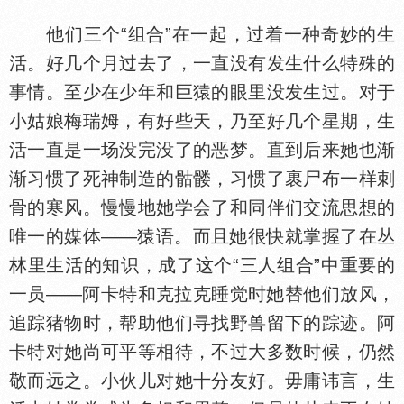
他们三个“组合”在一起，过着一种奇妙的生
活。好几个月过去了，一直没有发生什么特殊的
事情。至少在少年和巨猿的眼里没发生过。对于
小姑娘梅瑞姆，有好些天，乃至好几个星期，生
活一直是一场没完没了的恶梦。直到后来她也渐
渐习惯了死神制造的骷髅，习惯了裹尸布一样刺
骨的寒风。慢慢地她学会了和同伴们交流思想的
唯一的媒
——猿语。而且她很快就掌握了在丛
林里生活的知识，成了这个“三人组合”中重要的
一员——阿卡特和克拉克睡觉时她替他们放风，
追踪猪物时，帮助他们寻找野兽留下的踪迹。阿
卡特对她尚可平等相待，不过大多数时候，仍然
敬而远之。小伙儿对她十分友好。毋庸讳言，生