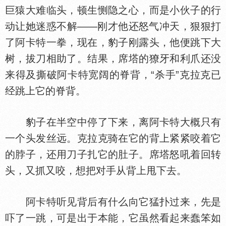
巨猿大难临头，顿生恻隐之心，而是小伙子的行
动让她迷惑不解——刚才他还怒气冲天，狠狠打
了阿卡特一拳，现在，豹子刚露头，他便跳下大
树，拔刀相助了。结果，席塔的獠牙和利爪还没
来得及撕破阿卡特宽阔的脊背，“杀手”克拉克已
经跳上它的脊背。
豹子在半空中停了下来，离阿卡特大概只有
一个头发丝远。克拉克骑在它的背上紧紧咬着它
的脖子，还用刀子扎它的肚子。席塔怒吼着回转
头，又抓又咬，想把对手从背上甩下去。
阿卡特听见背后有什么向它猛扑过来，先是
吓了一跳，可是出于本能，它虽然看起来蠢笨如