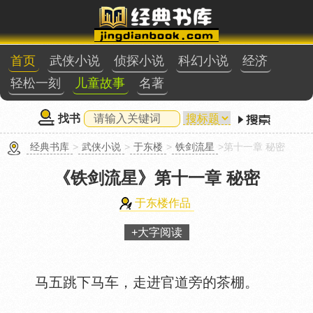
首页
武侠小说
侦探小说
科幻小说
经济
轻松一刻
儿童故事
名著
找书
经典书库
>
武侠小说
>
于东楼
>
铁剑流星
>第十一章 秘密
《铁剑流星》
第十一章 秘密
于东楼作品
+大字阅读
马五跳下马车，走进官道旁的茶棚。