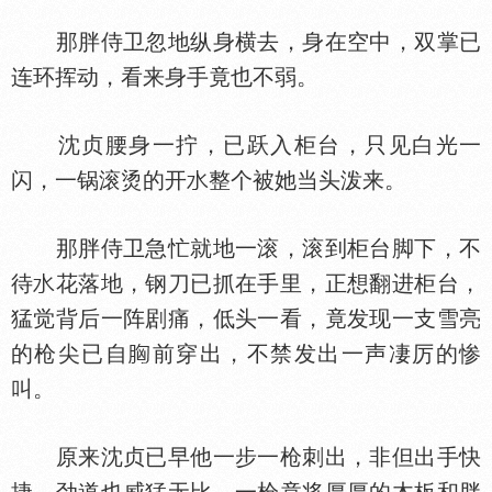
那胖侍卫忽地纵身横去，身在空中，双掌已
连环挥动，看来身手竟也不弱。
沈贞腰身一拧，已跃入柜台，只见白光一
闪，一锅滚烫的开
整个被她当头泼来。
那胖侍卫急忙就地一滚，滚到柜台脚下，不
待
花落地，钢刀已抓在手里，正想翻进柜台，
猛觉背后一阵剧痛，低头一看，竟发现一支雪亮
的枪尖已自
前穿出，不禁发出一声凄厉的惨
叫。
原来沈贞已早他一步一枪刺出，非但出手快