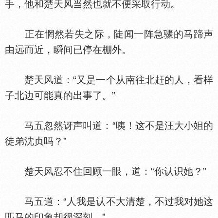
手，他和楚天风当然也就不便采取行动。
正在惘然若失之际，陡闻一阵急骤的马蹄声
由远而近，瞬间已停在棚外。
楚天风道：“又是一个从南往北赶的人，看样
子北边可能真的出事了。”
马五忽然讶声叫道：“咦！这不是汪大小
的
徒弟沈贞吗？”
楚天风忍不住回顾一眼，道：“你认识她？”
马五道：“人我是认不大清楚，不过我对她这
匹马的印象却很深刻。”