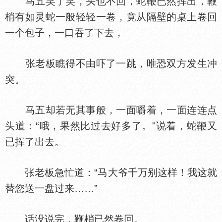
马五笑了笑，头也不回，蛇鞭已然挥出，鞭
梢有如灵蛇一般轻轻一卷，竟从隔壁的桌上卷回
一个包子，一口吞了下去，
张老板瞧得不由吓了一跳，唯恐双方发生冲
突。
马五却若无其事般，一面嚼着，一面连连点
头道：“哦，果然比过去好多了。"说着，蛇鞭又
已挥了出去。
张老板急忙道：“马大爷千万别这样！我这就
替您送一盘过来……”
话没说完，鞭梢已然卷回。