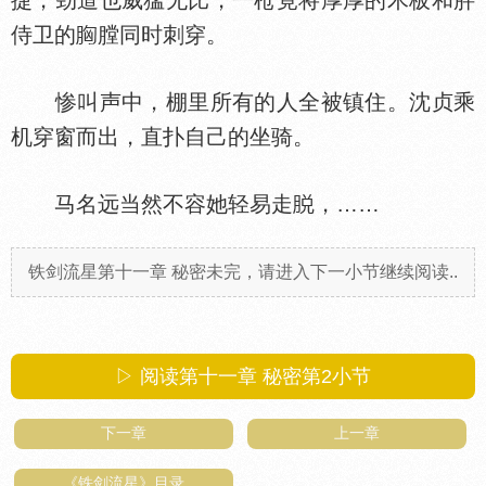
捷，劲道也威猛无比，一枪竟将厚厚的木板和胖
侍卫的
膛同时刺穿。
惨叫声中，棚里所有的人全被镇住。沈贞乘
机穿窗而出，直扑自己的坐骑。
马名远当然不容她轻易走
，……
铁剑流星第十一章 秘密未完，请进入下一小节继续阅读..
▷ 阅读第十一章 秘密第
2
小节
下一章
上一章
《铁剑流星》目录