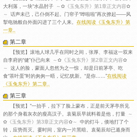
大利落，一块“水晶肘子
～✿《玉兔东升》第1章正文内容✿
～
话声未已，己仆倒不起。门帘子“哗啦啦”再次撩起——风
掣电驰般自外面闪进了三个人来。
在线阅读《玉兔东升》第
一章..
第二章
【预览】滚地人球几乎在同时之间，张厚、李福这一双来
自李府的“健”仆已向来
～✿《玉兔东升》第2章正文内容✿
～
这人的脸，蒙面人忽然为之一惊，却是日前茅亭、吃
食“茶叶蛋”时的匆匆一晤，记忆犹新。“是你……”
在线阅读
《玉兔东升》第二章..
第三章
【预览】”一抬手，拉下了脸上蒙布，正是前天茅亭所见
的那个身着灰衣的瘦高汉子。袁菊辰早就料着是他，打量
～
✿《玉兔东升》第3章正文内容✿～
中的灯斗，倏地打了个
转，应势而灭。霎时间，室内一片黑暗。袁菊辰却已遁身而