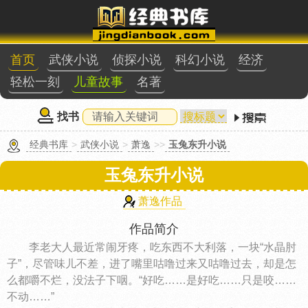
首页
武侠小说
侦探小说
科幻小说
经济
轻松一刻
儿童故事
名著
找书
经典书库
>
武侠小说
>
萧逸
>>
玉兔东升小说
玉兔东升小说
萧逸作品
作品简介
李老大人最近常闹牙疼，吃东西不大利落，一块“水晶肘
子”，尽管味儿不差，进了嘴里咕噜过来又咕噜过去，却是怎
么都嚼不烂，没法子下咽。“好吃……是好吃……只是咬……
不动……”