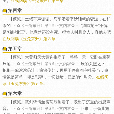
出。
在线阅读《玉兔东升》第三章..
第四章
【预览】土佬车声辘辘。马车沿着平沙铺就的驿道，在和
缓的
～✿《玉兔东升》第4章正文内容✿～
“独脚龙王”不愧
是“独脚龙王”。他竟然还没有死。得饶人时且饶人，容他去吧
在线阅读《玉兔东升》第四章..
第五章
【预览】大黄归天大黄狗生病了。整整一天，它卧在袁菊
辰睡
～✿《玉兔东升》第5章正文内容✿～
辰的关照之下，
把那一碗浓浓葯汁，遍涂伤处，再用干净白布包扎妥当，事
情虽是简单，却是琐碎，一切就绪，已是晌午时分。
在线阅
读《玉兔东升》第五章..
第六章
【预览】慧剑斩情丝袁菊辰睡着了，发出了沉重的出息声
音。
～✿《玉兔东升》第6章正文内容✿～
回事，手劲儿施