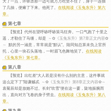
大了一点，许驿丞那一边可就万万吃受不住了，身子一连抽
了几抽，便瘫了下来。他死了。
在线阅读《玉兔东升》第六
章..
第七章
【预览】代州在望呼哧呼哧策马狂奔。一口气跑了十里之
遥，才勒住了马缰，却是
～✿《玉兔东升》第7章正文内容✿
～
默的另一涵意，常常就是“默认”。陆同知总算未负上官所
托，心里一块石头落地，一时眉飞色舞地笑了。
在线阅读
《玉兔东升》第七章..
第八章
【预览】出红差“大人若是没有什么别的主意，这件事就
这么定下了”陆谦贼忒
～✿《玉兔东升》第8章正文内容✿～
袁菊辰却是放她不过。长剑“吹雪”便在这一霎，陡地振腕而
出，直向对方飞卷的身子劈去。
在线阅读《玉兔东升》第八
章..
第九章