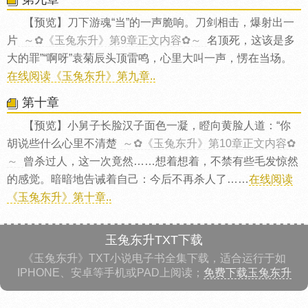
【预览】刀下游魂“当”的一声脆响。刀剑相击，爆射出一
片
～✿《玉兔东升》第9章正文内容✿～
名顶死，这该是多
大的罪”“啊呀”袁菊辰头顶雷鸣，心里大叫一声，愣在当场。
在线阅读《玉兔东升》第九章..
第十章
【预览】小舅子长脸汉子面色一凝，瞪向黄脸人道：“你
胡说些什么心里不清楚
～✿《玉兔东升》第10章正文内容✿
～
曾杀过人，这一次竟然……想着想着，不禁有些毛发惊然
的感觉。暗暗地告诫着自己：今后不再杀人了……
在线阅读
《玉兔东升》第十章..
玉兔东升TXT下载
《玉兔东升》TXT小说电子书全集下载，适合运行于如
IPHONE、安卓等手机或PAD上阅读；
免费下载玉兔东升