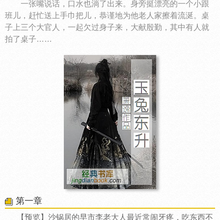
一张嘴说话，口水也淌了出来。身旁挺漂亮的一个小跟
班儿，赶忙送上手巾把儿，恭谨地为他老人家擦着流涎。桌
子上三个大官人，一起欠过身子来，大献殷勤，其中有人就
拍了桌子……
第一章
【预览】沙锅居的早市李老大人最近常闹牙疼，吃东西不