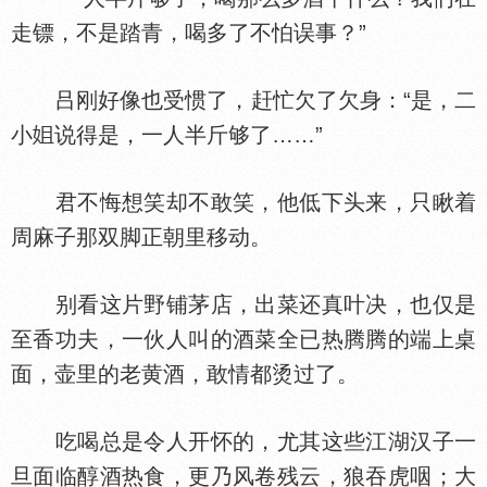
走镖，不是踏青，喝多了不怕误事？”
吕刚好像也受惯了，赶忙欠了欠身：“是，二
小
说得是，一人半斤够了……”
君不悔想笑却不敢笑，他低下头来，只瞅着
周麻子那双脚正朝里移动。
别看这片野铺茅店，出菜还真叶决，也仅是
至香功夫，一伙人叫的酒菜全已热腾腾的端上桌
面，壶里的老黄酒，敢情都烫过了。
吃喝总是令人开怀的，尤其这些江湖汉子一
旦面临醇酒热食，更乃风卷残云，狼吞虎咽；大