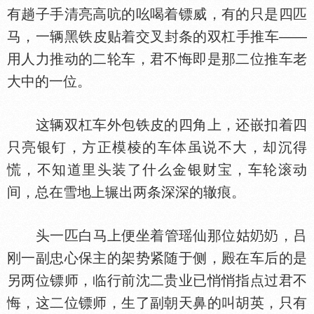
有趟子手清亮高吭的吆喝着镖威，有的只是四匹
马，一辆黑铁皮贴着交叉封条的双杠手推车——
用人力推动的二轮车，君不悔即是那二位推车老
大中的一位。
这辆双杠车外包铁皮的四角上，还嵌扣着四
只亮银钉，方正模棱的车
虽说不大，却沉得
慌，不知道里头装了什么金银财宝，车轮滚动
间，总在雪地上辗出两条深深的辙痕。
头一匹白马上便坐着管瑶仙那位姑
，吕
刚一副忠心保主的架势紧随于侧，殿在车后的是
另两位镖师，临行前沈二贵业已悄悄指点过君不
悔，这二位镖师，生了副朝天鼻的叫胡英，只有