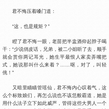
君不悔压着嗓门道：
“这，也是规矩？”
瞪了君不悔一眼，老苗把半盅酒仰起脖子喝
干：“少说俏皮话，兄弟，被二小
听了去，顺手
就会赏你两记耳光，她生平最恨人家卖弄嘴把
式，她说那叫什么来着？……呕，对了，叫轻
佻！”
又暗里瞄瞄管瑶仙，君不悔内心叹着气，这
么个标致娘们，再怎么说也不该恁般霸道，她是
用什么法子立下如此威严，管得这些大男人一个