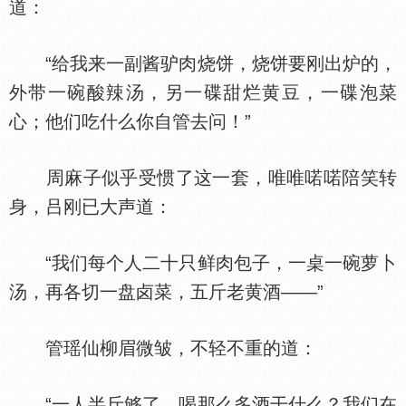
道：
“给我来一副酱驴肉烧饼，烧饼要刚出炉的，
外带一碗酸辣汤，另一碟甜烂黄豆，一碟泡菜
心；他们吃什么你自管去问！”
周麻子似乎受惯了这一套，唯唯喏喏陪笑转
身，吕刚已大声道：
“我们每个人二十只鲜肉包子，一桌一碗萝卜
汤，再各切一盘卤菜，五斤老黄酒——”
管瑶仙柳眉微皱，不轻不重的道：
“一人半斤够了，喝那么多酒干什么？我们在