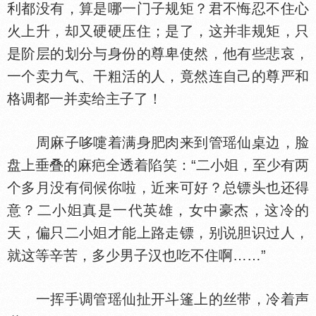
利都没有，算是哪一门子规矩？君不悔忍不住心
火上升，却又硬硬压住；是了，这并非规矩，只
是阶层的划分与身份的尊卑使然，他有些悲哀，
一个卖力气、干粗活的人，竟然连自己的尊严和
格调都一并卖给主子了！
周麻子哆嚏着满身肥肉来到管瑶仙桌边，脸
盘上垂叠的麻疤全透着陷笑：“二小
，至少有两
个多月没有伺候你啦，近来可好？总镖头也还得
意？二小
真是一代英雄，女中豪杰，这冷的
天，偏只二小
才能上路走镖，别说胆识过人，
就这等辛苦，多少男子汉也吃不住啊……”
一挥手调管瑶仙扯开斗篷上的丝带，冷着声