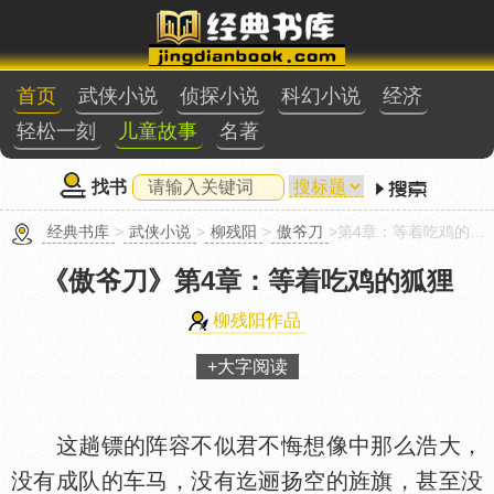
首页
武侠小说
侦探小说
科幻小说
经济
轻松一刻
儿童故事
名著
找书
经典书库
>
武侠小说
>
柳残阳
>
傲爷刀
>第4章：等着吃鸡的狐狸
《傲爷刀》
第4章：等着吃鸡的狐狸
柳残阳作品
+大字阅读
这趟镖的阵容不似君不悔想像中那么浩大，
没有成队的车马，没有迄逦扬空的旌旗，甚至没