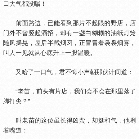
口大气都没喘！
前面路边，已能看到那片不起眼的野店，店
门外不曾竖起酒招，却有一盏白糊糊的油纸灯笼
随风摇晃，屋后半截烟囱，正冒冒着袅袅烟雾，
叫人一见就从心底升上一
温暖。
又哈了一口气，君不悔小声朝那伙计间道：
“老苗，前头有片店，我们会不会在那里落了
脚打尖？”
叫老苗的这位虽长得凶蛮，却挺和气，他咧
着嘴道：