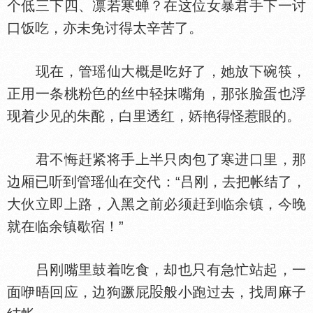
个低三下四、凛若寒蝉？在这位女暴君手下一讨
口饭吃，亦未免讨得太辛苦了。
现在，管瑶仙大概是吃好了，她放下碗筷，
正用一条桃粉
的丝中轻抹嘴角，那张脸蛋也浮
现着少见的朱酡，白里透红，
艳得怪惹眼的。
君不悔赶紧将手上半只肉包了寒进口里，那
边厢已听到管瑶仙在交代：“吕刚，去把帐结了，
大伙立即上路，入黑之前必须赶到临余镇，今晚
就在临余镇歇宿！”
吕刚嘴里鼓着吃食，却也只有急忙站起，一
面咿晤回应，边狗蹶屁
般小跑过去，找周麻子