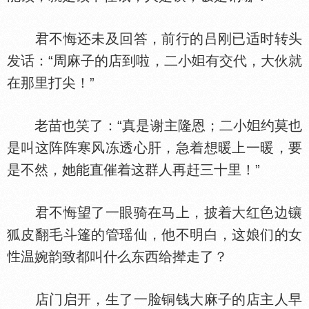
君不悔还未及回答，前行的吕刚已适时转头
发话：“周麻子的店到啦，二小
有交代，大伙就
在那里打尖！”
老苗也笑了：“真是谢主隆恩；二小
约莫也
是叫这阵阵寒风冻透心肝，急着想暖上一暖，要
是不然，她能直催着这群人再赶三十里！”
君不悔望了一眼骑在马上，披着大红
边镶
狐皮翻毛斗篷的管瑶仙，他不明白，这娘们的女
温婉韵致都叫什么东西给撵走了？
店门启开，生了一脸铜钱大麻子的店主人早