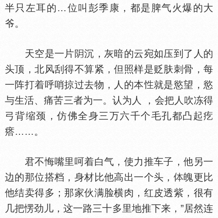
半只左耳的…位叫彭季康，都是脾气火爆的大
爷。
天空是一片
沉，灰暗的云宛如压到了人的
头顶，北风刮得不算紧，但照样是贬肤刺骨，每
一阵打着呼哨掠过去物，人的本
就是慾望，慾
与生活、痛苦三者为一。认为人 ，会把人吹冻得
弓背缩颈，仿佛全身三万六千个毛孔都凸起疙
瘩……。
君不悔嘴里呵着白气，使力推车子，他另一
边的那位搭档，身材比他高出一个头，
魄更比
他结卖得多；那家伙满脸横肉，红皮透紫，很有
几把愣劲儿，这一路三十多里地推下来，”居然连