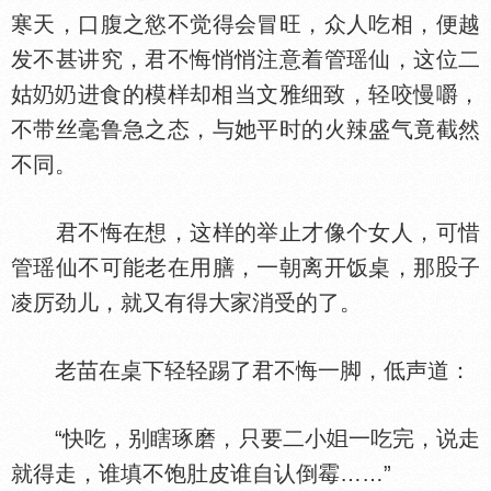
寒天，口腹之慾不觉得会冒旺，众人吃相，便越
发不甚讲究，君不悔悄悄注意着管瑶仙，这位二
姑
进食的模样却相当文雅细致，轻咬慢嚼，
不带丝毫鲁急之态，与她平时的火辣盛气竟截然
不同。
君不悔在想，这样的举止才像个女人，可惜
管瑶仙不可能老在用膳，一朝离开饭桌，那
子
凌厉劲儿，就又有得大家消受的了。
老苗在桌下轻轻踢了君不悔一脚，低声道：
“快吃，别瞎琢磨，只要二小
一吃完，说走
就得走，谁填不饱肚皮谁自认倒霉……”