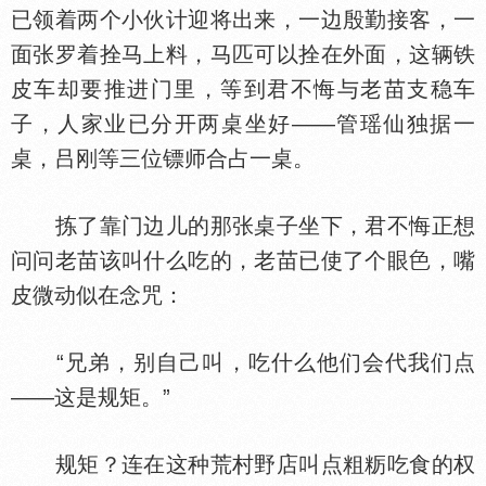
已领着两个小伙计迎将出来，一边殷勤接客，一
面张罗着拴马上料，马匹可以拴在外面，这辆铁
皮车却要推进门里，等到君不悔与老苗支稳车
子，人家业已分开两桌坐好——管瑶仙独据一
桌，吕刚等三位镖师合占一桌。
拣了靠门边儿的那张桌子坐下，君不悔正想
问问老苗该叫什么吃的，老苗已使了个眼
，嘴
皮微动似在念咒：
“兄弟，别自己叫，吃什么他们会代我们点
——这是规矩。”
规矩？连在这种荒村野店叫点粗粝吃食的权