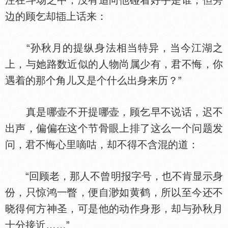
注在斗场之中，没有追向他碰着好手是谁，但旁
边的顾乞却
上话来：
“孙秋月的提纵身法相当特异，当今江湖之
上，与她路数近似的人物尚属少有，君不悔，你
遇着的那个角儿又是个什么出身来历？”
真是哪壶不开提哪壶，顾乞早不说话，迟不
出声，偏偏在这个节骨眼上排了这么一个问题发
问，君不悔心里嘀咕，却不得不含混的道：
“回顾老，那人不曾明报字号，也不肯显示身
份，只惊鸿一瞥，便自渺如黄鹤，所以至今还不
晓得何方神圣，可是他的动作身形，却与孙秋月
十分接近……”