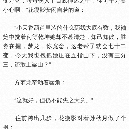
变万化，每每伤人于目眩神迷之中，你可千万要
小心啊！”花瘦影安闲自若的道：
“小天香葫芦里装的什么葯我大底有数，我袖
笼中拢着何等乾坤她却不甚清楚，知己知彼，胜
券在握，梦龙，你宽念，这老帮子就会七十二
变，今天我也包把她压在五指山下，没有三分
三，还敢上梁山？”
方梦龙牵动着
角：
“这就好，但仍不能失之大意。”
往前跨出几步，花瘦影对着孙秋月做了个
揖：