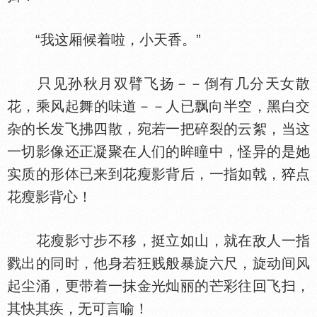
“我这厢候着啦，小天香。”
只见孙秋月双臂飞扬－－倒有几分天女散
花，乘风起舞的味道－－人已飘向半空，黑白交
杂的长发飞拂四散，宛若一把碎裂的云絮，当这
一切影像还正凝聚在人们的眸瞳中，怪异的是她
实质的形
已来到花瘦影背后，一指如戟，猝点
花瘦影背心！
花瘦影寸步不移，挺立如山，就在敌人一指
戮出的同时，他身若狂贱般暴旋六尺，旋动间风
起尘涌，更带着一抹金光灿丽的芒彩往回飞扫，
其快其疾，无可言喻！