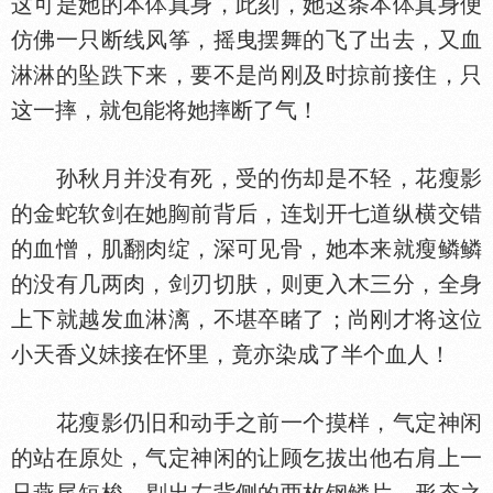
这可是她的本
真身，此刻，她这条本
真身便
仿佛一只断线风筝，摇曳摆舞的飞了出去，又血
淋淋的坠跌下来，要不是尚刚及时掠前接住，只
这一摔，就包能将她摔断了气！
孙秋月并没有死，受的伤却是不轻，花瘦影
的金蛇软剑在她
前背后，连划开七道纵横交错
的血憎，肌翻肉绽，深可见骨，她本来就瘦鳞鳞
的没有几两肉，剑刃切肤，则更入木三分，全身
上下就越发血淋漓，不堪卒睹了；尚刚才将这位
小天香义
接在怀里，竟亦染成了半个血人！
花瘦影仍旧和动手之前一个摸样，气定神闲
的站在原
，气定神闲的让顾乞拔出他右肩上一