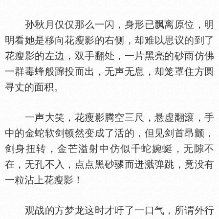
孙秋月仅仅那么一闪，身形已飘离原位，明
明看她是移向花瘦影的右侧，却难以思议的到了
花瘦影的左边，双手翻
，一片黑亮的砂雨仿佛
一群毒蜂般蹿投而出，无声无息，却笼罩住方圆
寻丈的面积。
一声大笑，花瘦影腾空三尺，悬虚翻滚，手
中的金蛇软剑顿然变成了活的，但见剑首昂颤，
剑身扭转，金芒溢射中仿似千蛇婉蜒，无隙不
在，无孔不入，点点黑砂骤而迸溅弹跳，竟没有
一粒沾上花瘦影！
观战的方梦龙这时才吁了一口气，所谓外行