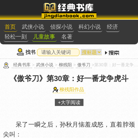
首页
武侠小说
侦探小说
科幻小说
经济
轻松一刻
儿童故事
名著
找书
经典书库
>
武侠小说
>
柳残阳
>
傲爷刀
>第30章：好一番龙争虎斗
《傲爷刀》
第30章：好一番龙争虎斗
柳残阳作品
+大字阅读
呆了一瞬之后，孙秋月恼羞成怒，直着脖颈
尖叫：