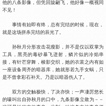
他的八条影像，但凭回旋翩飞，他好像一概视同
不见！
事情有始即有终，总有完结的时候，现在，
就是这场拼杀完结的辰光了。
孙秋月分形攻击花瘦影，并不是仅以双掌为
工具，黑亮的毒砂暴飞迸射，鳞片似的冷焰串
接，有针芒穿舞，梭影交织，她的
裳之内有如
一座设备周齐的暗器库，她就形若九手女蜗，只
是不曾拿彩石补天。乃是以暗器伤人了。
双方的交触极快，了决亦快；一声凄厉悠长
的嚎叫出自孙秋月的口中，九条影像立敛为－－