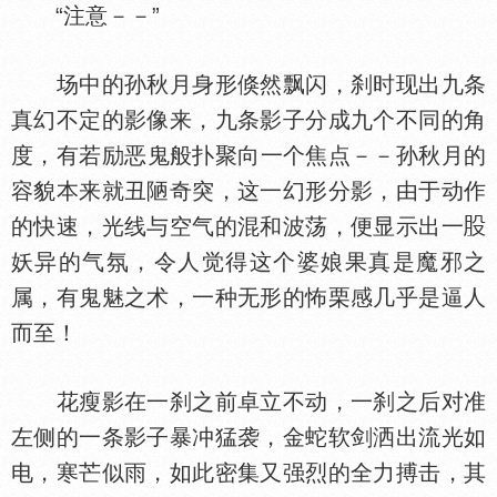
“注意－－”
场中的孙秋月身形倏然飘闪，刹时现出九条
真幻不定的影像来，九条影子分成九个不同的角
度，有若励恶鬼般扑聚向一个焦点－－孙秋月的
容貌本来就丑陋奇突，这一幻形分影，由于动作
的快速，光线与空气的混和波荡，便显示出一
妖异的气氛，令人觉得这个婆娘果真是魔邪之
属，有鬼魅之术，一种无形的怖栗感几乎是逼人
而至！
花瘦影在一刹之前卓立不动，一刹之后对准
左侧的一条影子暴冲猛袭，金蛇软剑洒出流光如
电，寒芒似雨，如此密集又强烈的全力搏击，其