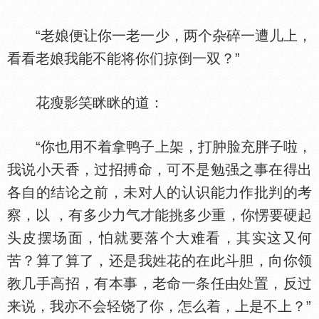
“老娘便让你一老一少，两个杂碎一遭儿上，
看看老娘我能不能将你们掠倒一双？”
花瘦影笑眯眯的道：
“你也用不着拿鸭子上架，打肿脸充胖子啦，
我说小天香，过招搏命，可不是勉强之事在得出
各自的结论之前，未对人的认识能力作批判的考
察，以 ，有多少力气才能挑多少重，你愣要硬起
头皮摆场面，怕就要落个大难看，其实这又何
苦？算了算了，还是我姓花的在此斗胆，向你领
教几手高招，有本事，老命一条任由
置，反过
来说，我亦不会轻饶了你，怎么着，上是不上？”