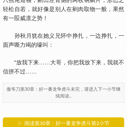
只燕尾短梭，剔出左背侧的两枚钢鳞片，形态之
轻松自若，就好像是别人在剜肉取物一般，果然
有一
威凛之势！
孙秋月犹在她义兄怀中挣扎，一边挣扎，一
面声嘶力竭的嚎叫：
“放我下来……大哥，你把我放下来，我就不
信拼不过……
傲爷刀第30章：好一番龙争虎斗未完，请进入下一小节继
续阅读..
▷ 阅读第30章：好一番龙争虎斗第
2
小节