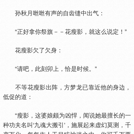
孙秋月咝咝有声的自齿缝中出气：
“正好拿你祭旗－－花瘦影，就这么说定！”
花瘦影欠了欠身：
“请吧，此刻卯上，恰是时候。”
不等花瘦影出阵，方梦龙已靠近他的身边，
低促的道：
“瘦影，这婆娘颇为凶悍，闻说她最擅长的一
种功夫名叫‘九魂大搬引’，施展起来虚幻莫测，千