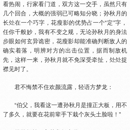
看热闹，行家看门道，双方这一交手，虽然只有
几个回合，大概的强弱已可略知分晓；孙秋月的
长
在一个巧字，花瘦影的优势占一个“定”字，
任你千般妙，我有不变之规，无论孙秋月的身法
步眼如何玄异诡密，花瘦影却能准确判断敌人的
确实着落，明辨对方的出击位置，据而制敌机
先，这样一来，孙秋月就不免深受牵扯，
捉
襟见时了。
君不悔禁不住欢颜流露，轻语方梦龙：
“伯父，我看这一遭孙秋月是撞正大板，用不
了多久，就要在花前辈手下栽个灰头土脸啦！”