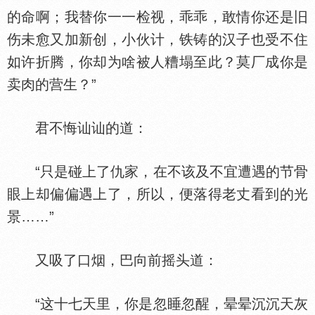
的命啊；我替你一一检视，乖乖，敢情你还是旧
伤未愈又加新创，小伙计，铁铸的汉子也受不住
如许折腾，你却为啥被人糟塌至此？莫厂成你是
卖肉的营生？”
君不悔讪讪的道：
“只是碰上了仇家，在不该及不宜遭遇的节骨
眼上却偏偏遇上了，所以，便落得老丈看到的光
景……”
又吸了口烟，巴向前摇头道：
“这十七天里，你是忽睡忽醒，晕晕沉沉天灰