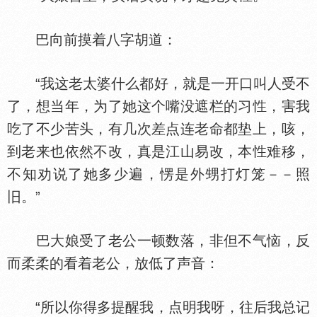
巴向前摸着八字胡道：
“我这老太婆什么都好，就是一开口叫人受不
了，想当年，为了她这个嘴没遮栏的习
，害我
吃了不少苦头，有几次差点连老命都垫上，咳，
到老来也依然不改，真是江山易改，本
难移，
不知劝说了她多少遍，愣是外甥打灯笼－－照
旧。”
巴大娘受了老公一顿数落，非但不气恼，反
而柔柔的看着老公，放低了声音：
“所以你得多提醒我，点明我呀，往后我总记