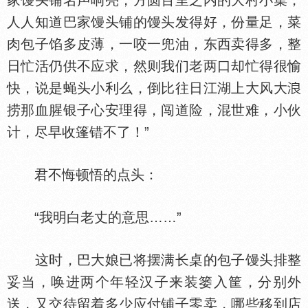
家馒头铺名声响亮，方圆百里之内的大村小集，
人人知道巴家馒头铺的馒头发得好，份量足，菜
肉包子馅多皮薄，一咬一兜油，东西卖得多，整
日忙活仍供不应求，然则我们老两口却忙得很愉
快，说是蝇头小利么，倒比往日江湖上大风大
捞那血腥银子心安理得，闯道险，混世难，小伙
计，尽早收篷错不了！”
君不悔顿悟的点头：
“我明白老丈的意思……”
这时，巴大娘已将摆满长桌的包子馒头排整
妥当，唤进两个年轻汉子来装篓入筐，分别外
送，又交待留着多少应付铺子零卖，哪些移到店