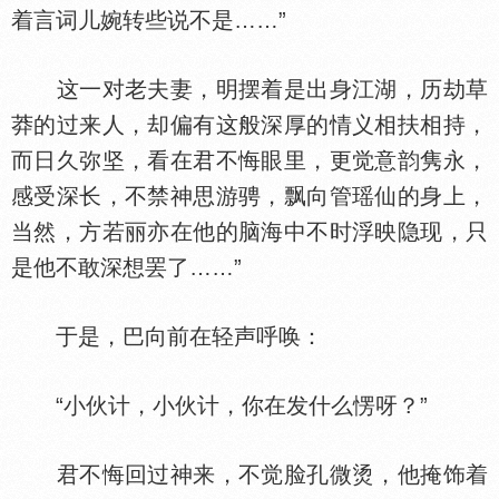
着言词儿婉转些说不是……”
这一对老夫妻，明摆着是出身江湖，历劫草
莽的过来人，却偏有这般深厚的情义相扶相持，
而日久弥坚，看在君不悔眼里，更觉意韵隽永，
感受深长，不禁神思游骋，飘向管瑶仙的身上，
当然，方若丽亦在他的脑海中不时浮映隐现，只
是他不敢深想罢了……”
于是，巴向前在轻声呼唤：
“小伙计，小伙计，你在发什么愣呀？”
君不悔回过神来，不觉脸孔微烫，他掩饰着