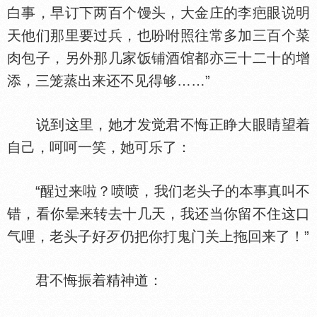
白事，早订下两百个馒头，大金庄的李疤眼说明
天他们那里要过兵，也吩咐照往常多加三百个菜
肉包子，另外那几家饭铺酒馆都亦三十二十的增
添，三笼蒸出来还不见得够……”
说到这里，她才发觉君不悔正睁大眼睛望着
自己，呵呵一笑，她可乐了：
“醒过来啦？喷喷，我们老头子的本事真叫不
错，看你晕来转去十几天，我还当你留不住这口
气哩，老头子好歹仍把你打鬼门关上拖回来了！”
君不悔振着精神道：