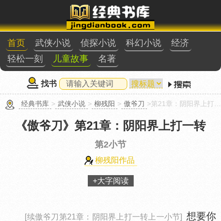
首页
武侠小说
侦探小说
科幻小说
经济
轻松一刻
儿童故事
名著
找书
经典书库
>
武侠小说
>
柳残阳
>
傲爷刀
>第21章：阴阳界上打一转第2小节
《傲爷刀》
第21章：阴阳界上打一转
第2小节
柳残阳作品
+大字阅读
想要你
[续傲爷刀第21章：阴阳界上打一转上一小节]