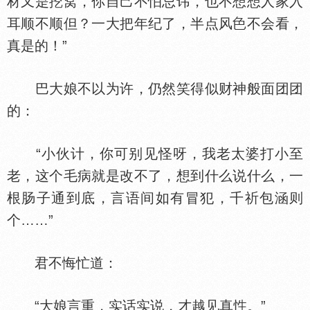
材又是挖窝，你自己不怕忌讳，也不想想人家入
耳顺不顺但？一大把年纪了，半点风
不会看，
真是的！”
巴大娘不以为许，仍然笑得似财神般面团团
的：
“小伙计，你可别见怪呀，我老太婆打小至
老，这个毛病就是改不了，想到什么说什么，一
根肠子通到底，言语间如有冒犯，千祈包涵则
个……”
君不悔忙道：
“大娘言重，实话实说，才越见真
。”