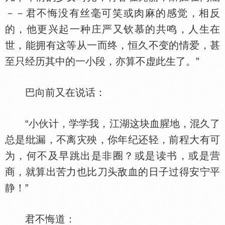
－－君不悔没有丝毫可笑或肉麻的感觉，相反
的，他更兴起一种庄严又钦慕的共鸣，人生在
世，能拥有这等从一而终，恒久不变的情爱，甚
至只经历其中的一小段，亦算不虚此生了。”
巴向前又在说话：
“小伙计，学学我，江湖这块血腥地，混久了
总是纰漏，不离灾殃，你年纪还轻，前程大有可
为，何不及早跳出是非圈？或是读书，或是营
商，就算出苦力也比刀头敌血的日子过得安宁平
静！”
君不悔道：