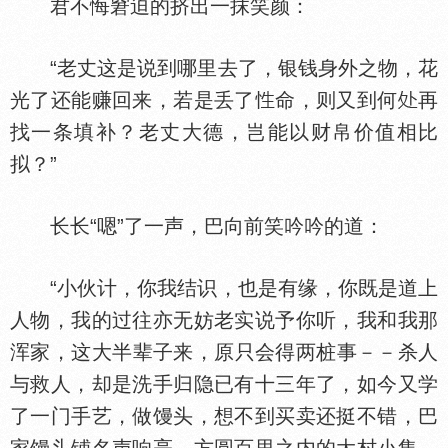
君不悔窘迫的挤出一抹笑颜：
“老丈这是说到哪里去了，银钱身外之物，花
光了还能赚回来，若是丢了
命，则又到何
再
找一条填补？老丈大德，岂能以财帛价值相比
拟？”
长长“嗯”了一声，巴向前笑吟吟的道：
“小伙计，你我结识，也是有缘，你既是道上
人物，我的过往亦无妨老实说予你听，我和我那
浑家，这大半辈子来，原只会得两桩事－－杀人
与救人，却是洗手归隐已有十三年了，如今又学
了一门手艺，做馒头，想不到买卖还挺不错，巴