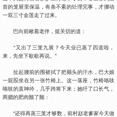
首的笼屉里保温，有条不紊的
理完事，才挪动
一双三寸金莲走了过来。
巴向前瞅着老伴，挺关切的道：
“又出了三笼九展？今天业已蒸了四道啦，
来，先坐下歇歇再说。”
扯起腰前的围裙拭了把额头的汗
，巴大娘
一屁
坐在另一张竹椅上。这一落座，竹椅咯吱
咯吱的直呻吟，几乎跨将下来；她吁了口长气，
两腮的肥肉颤了颤：
“还得再蒸三笼才够数，前村赵老爹家今天做