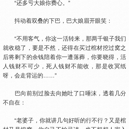
“还多亏大娘你费心。”
抖动着双叠的下巴，巴大娘眉开眼笑：
“不用客气，你这一活转来，那两千银子我们
就收稳了，要是不然，还得在买过棺材挖过窝之
后将剩下的余钱陪着你一遭落葬，你要晓得，活
人钱财不可少，死人钱财不能收，那是收冥纸
呀，会走背运的……”
巴向前别过脸去向她吐了口唾沫，透着几分
不自在：
“老婆子，你就讲几句好听的行不行？又是棺