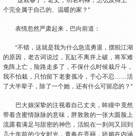
“这就够了，老丈，功名利禄，怎么及得上一
个完全属于自己的、温暖的家？”
表情忽然严肃起来，巴向前道：
“不错，这就是我为什么急流勇退，摆
江湖
的原因，老古词说过，瓦缸不离井上破，将军难
免阵上亡，险路走多了，不保什么时候栽斤斗，
我不怕栽，只怕留下老妻孤冷，于心不忍……活
了大半辈子，除了一个她，还有什么可留恋的？”
巴大娘深挚的注视着自己丈夫，眸瞳中竟然
带着含蜜情脉脉的意味，胖敦敦的一张大圆脸上
流露着满足与甜密的神
，活
在一刹间又回到
几十年前的少女时光，青春在亮丽，
媚在内涵