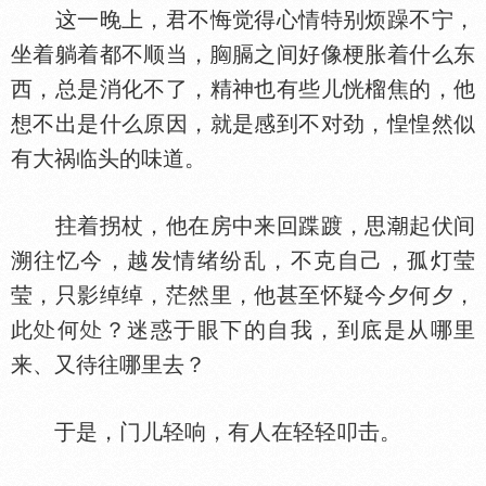
这一晚上，君不悔觉得心情特别烦躁不宁，
坐着躺着都不顺当，
膈之间好像梗胀着什么东
西，总是消化不了，精神也有些儿恍榴焦的，他
想不出是什么原因，就是感到不对劲，惶惶然似
有大祸临头的味道。
拄着拐杖，他在房中来回蹀踱，思
起伏间
溯往忆今，越发情绪纷乱，不克自己，孤灯莹
莹，只影绰绰，茫然里，他甚至怀疑今夕何夕，
此
何
？迷惑于眼下的自我，到底是从哪里
来、又待往哪里去？
于是，门儿轻响，有人在轻轻叩击。