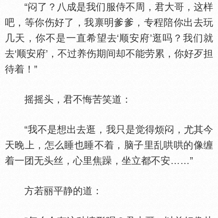
“闷了？八成是我们服侍不周，君大哥，这样
吧，等你伤好了，我禀明爹爹，专程陪你出去玩
几天，你不是一直希望去‘顺安府’逛吗？我们就
去‘顺安府’，不过养伤期间却不能劳累，你好歹担
待着！”
摇摇头，君不悔苦笑道：
“我不是想出去逛，我只是觉得烦闷，尤其今
天晚上，怎么睡也睡不着，脑子里乱哄哄的像缠
着一团无头丝，心里焦躁，坐立都不安……”
方若丽平静的道：