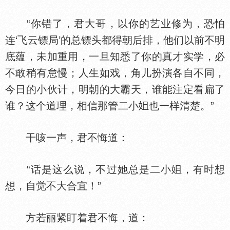
“你错了，君大哥，以你的艺业修为，恐怕
连‘飞云镖局’的总镖头都得朝后排，他们以前不明
底蕴，未加重用，一旦知悉了你的真才实学，必
不敢稍有怠慢；人生如戏，角儿扮演各自不同，
今日的小伙计，明朝的大霸天，谁能注定看扁了
谁？这个道理，相信那管二小
也一样清楚。”
干咳一声，君不悔道：
“话是这么说，不过她总是二小
，有时想
想，自觉不大合宜！”
方若丽紧盯着君不悔，道：