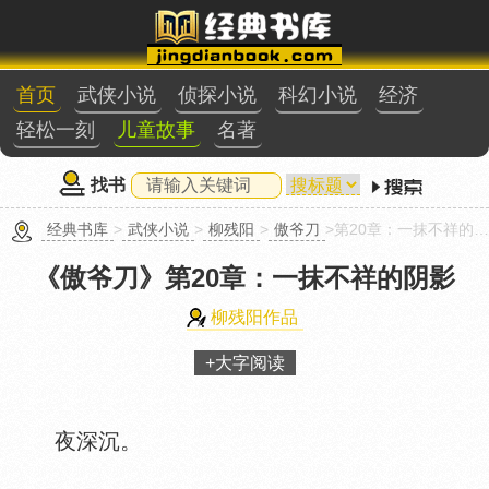
首页
武侠小说
侦探小说
科幻小说
经济
轻松一刻
儿童故事
名著
找书
经典书库
>
武侠小说
>
柳残阳
>
傲爷刀
>第20章：一抹不祥的阴影
《傲爷刀》
第20章：一抹不祥的阴影
柳残阳作品
+大字阅读
夜深沉。