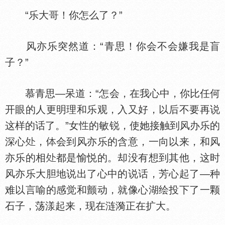
“乐大哥！你怎么了？”
风亦乐突然道：“青思！你会不会嫌我是盲
子？”
慕青思—呆道：“怎会，在我心中，你比任何
开眼的人更明理和乐观，入又好，以后不要再说
这样的话了。”女
的敏锐，使她接触到风办乐的
深心
，
会到风亦乐的含意，一向以来，和风
亦乐的相
都是愉悦的。却没有想到其他，这时
风亦乐大胆地说出了心中的说话，芳心起了—种
难以言喻的感觉和颤动，就像心湖绘投下了一颗
石子，荡漾起来，现在涟漪正在扩大。