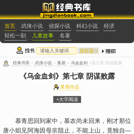
首页
武侠小说
侦探小说
科幻小说
经济
轻松一刻
儿童故事
名著
找书
经典书库
>
武侠小说
>
黄易
>
乌金血剑
>第七章 阴谋败露
《乌金血剑》
第七章 阴谋败露
黄易作品
+大字阅读
慕青思回到家中，慕农尚未回来，刚才那位
唐小
见阿海因母
阻止，不能上山，竟独自—