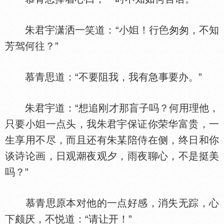
朱君宇潇洒一笑道：“小
！行
匆匆，不知
芳驾何往？”
慕青思道：“不要阻我，我有急事要办。”
朱君宇道：“想追刚才那盲子吗？何用理他，
只要小
一点头，我朱君宇保证你荣华富贵，一
生享用不尽，而且还有朱某陪侍在侧，终日和你
谈诗论画，日观
夜观夕，雨夜聊心，不是挺美
吗？”
慕青思原本对他的一点好感，消失无踪，心
下颇厌，不悦道：“请让开！”