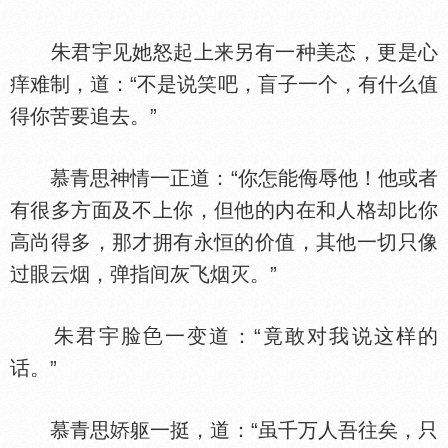
朱君宇见她怒起上来另有一种美态，更是心
痒难制，道：“不是说笑吧，盲子一个，有什么值
得你苦要追去。”
慕青思神情一正道：“你怎能侮辱他！他或者
有很多方面及不上你，但他的内在和人格却比你
高尚得多，那才拥有永恒的价值，其他一切只像
过眼云烟，弹指间灰飞烟灭。”
朱君宇脸
一变道：“竟敢对我说这样的
话。”
慕青思
躯一挺，道：“虽千万人吾往矣，只