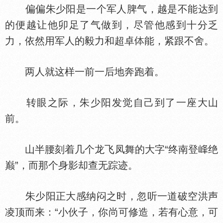
偏偏朱少阳是一个军人脾气，越是不能达到
的便越让他卯足了气做到，尽管他感到十分乏
力，依然用军人的毅力和超卓
能，紧跟不舍。
两人就这样一前一后地奔跑着。
转眼之际，朱少阳发觉自己到了一座大山
前。
山半腰刻着几个龙飞凤舞的大字“终南登
绝
巅”，而那个身影却查无踪迹。
朱少阳正大感纳闷之时，忽听一道破空洪声
凌顶而来：“小伙子，你尚可修造，若有心意，可