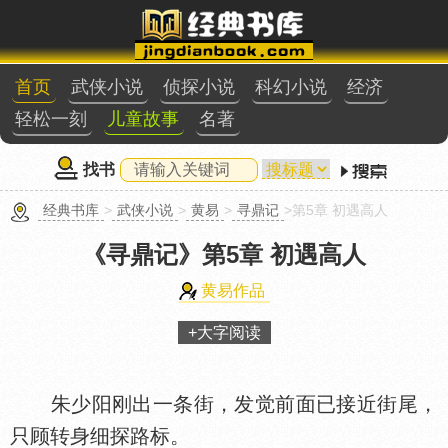
首页
武侠小说
侦探小说
科幻小说
经济
轻松一刻
儿童故事
名著
找书
经典书库
>
武侠小说
>
黄易
>
寻鼎记
>第5章 初遇高人
《寻鼎记》
第5章 初遇高人
黄易作品
+大字阅读
朱少阳刚出一条街，发觉前面已接近街尾，
只顾转身细探路标。