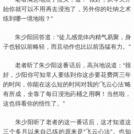
始你就可以不用再去浸泡了，另外你的吐纳之术
练到哪一境地啦？”
朱少阳回答道：“徒儿感觉
内精气易聚，身
子也较以前略轻，而且动作也比以前迅猛有力。”
老者听了朱少阳这番话后，高兴地说道：“很
好，少阳你可知常人要练到你这步要花费两三年
的时间，你能在这么短的时间对我的‘飞云心法’略
有所成，全靠了每日浸泡葯桶之用啊！当然啦，
这也得看你的悟
了。”
朱少阳听了老者的这一番话后，这才知道这
三个多月以来自己练的原来是“飞云心法”。也知