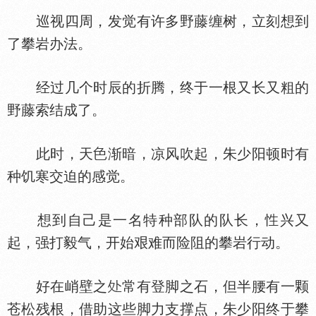
巡视四周，发觉有许多野藤缠树，立刻想到
了攀岩办法。
经过几个时辰的折腾，终于一根又长又粗的
野藤索结成了。
此时，天
渐暗，凉风吹起，朱少阳顿时有
种饥寒交迫的感觉。
想到自己是一名特种部队的队长，
兴又
起，强打毅气，开始艰难而险阻的攀岩行动。
好在峭壁之
常有登脚之石，但半腰有一颗
苍松残根，借助这些脚力支撑点，朱少阳终于攀