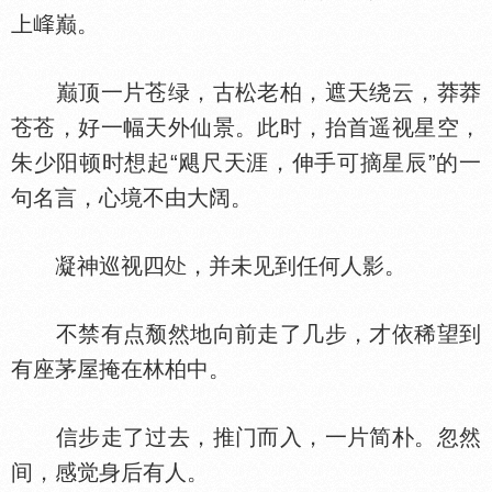
上
巅。
巅顶一片苍绿，古松老柏，遮天绕云，莽莽
苍苍，好一幅天外仙景。此时，抬首遥视星空，
朱少阳顿时想起“飓尺天涯，伸手可摘星辰”的一
句名言，心境不由大阔。
凝神巡视四
，并未见到任何人影。
不禁有点颓然地向前走了几步，才依稀望到
有座茅屋掩在林柏中。
信步走了过去，推门而入，一片简朴。忽然
间，感觉身后有人。