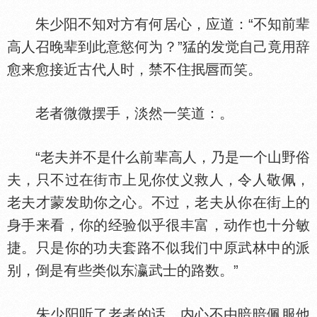
朱少阳不知对方有何居心，应道：“不知前辈
高人召晚辈到此意慾何为？”猛的发觉自己竟用辞
愈来愈接近古代人时，禁不住抿
而笑。
老者微微摆手，淡然一笑道：。
“老夫并不是什么前辈高人，乃是一个山野俗
夫，只不过在街市上见你仗义救人，令人敬佩，
老夫才蒙发助你之心。不过，老夫从你在街上的
身手来看，你的经验似乎很丰富，动作也十分敏
捷。只是你的功夫套路不似我们中原武林中的派
别，倒是有些类似东瀛武士的路数。”
朱少阳听了老者的话，内心不由暗暗佩服他