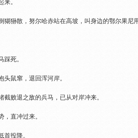
起来。
猢狲散，努尔哈赤站在高坡，叫身边的鄂尔果尼用
马踩死。
头鼠窜，退回浑河岸。
堵截败退之敌的兵马，已从对岸冲来。
势，直冲过来。
低首投降。