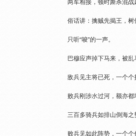
两军相接，顿时厮杀混战
俗话讲：擒贼先揭王，树倒
只听“唆”的一声。
巴穆应声掉下马来，被乱
敌兵见主将已死，一个个抱
败兵刚涉
过河，额亦都
三百多骑兵如排山倒海之
败兵见如此阵势，一个个