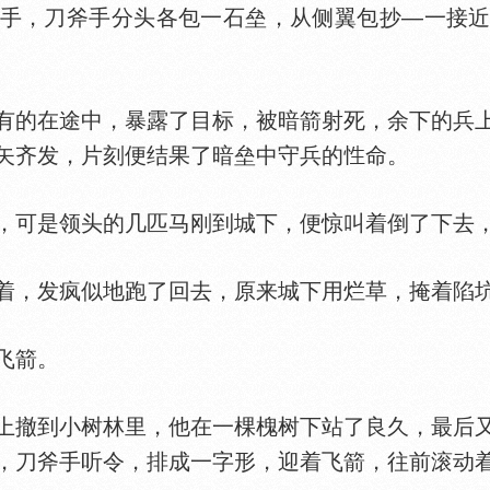
，刀斧手分头各包一石垒，从侧翼包抄—一接近
的在途中，暴露了目标，被暗箭射死，余下的兵上
矢齐发，片刻便结果了暗垒中守兵的
命。
可是领头的几匹马刚到城下，便惊叫着倒了下去，
，发疯似地跑了回去，原来城下用烂草，掩着陷
飞箭。
撤到小树林里，他在一棵槐树下站了良久，最后又
，刀斧手听令，排成一字形，迎着飞箭，往前滚动