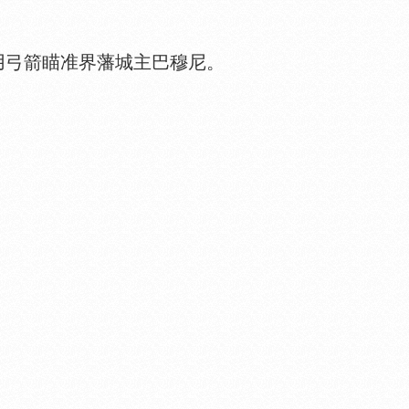
弓箭瞄准界藩城主巴穆尼。