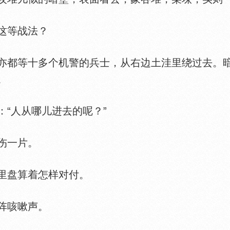
这等战法？
都等十多个机警的兵士，从右边土洼里绕过去。暗
。
“人从哪儿进去的呢？”
伤一片。
盘算着怎样对付。
阵咳嗽声。