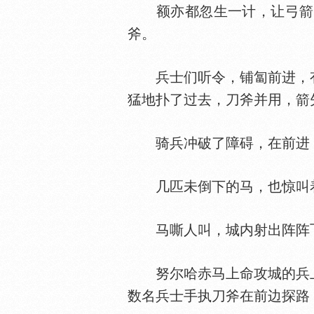
额亦都忽生一计，让弓箭手
斧。
兵士们听令，铺匐前进，有
猛地扑了过去，刀斧并用，箭
骑兵冲破了障碍，在前进，
几匹未倒下的马，也惊叫着
马嘶人叫，城内射出阵阵
努尔哈赤马上命攻城的兵上
数名兵士手执刀斧在前边探路