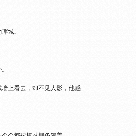
勒珲城。
。
外。
墙上看去，却不见人影，他感
个个都被楱丛柳条覆盖。