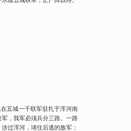
尔雅五城联军，正严阵以待。
在五城一千联军驻扎于浑河南
敌军，我军必须兵分三路。一路
，涉过浑河，堵住后逃的敌军；