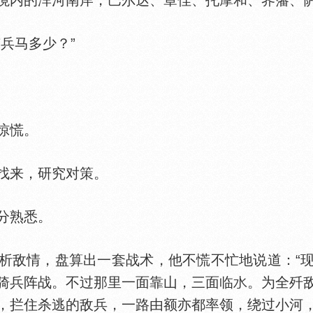
内的浑河南岸，巴尔达、章佳、托摩和、界藩、萨
兵马多少？”
惊慌。
来，研究对策。
分熟悉。
敌情，盘算出一套战术，他不慌不忙地说道：“现
骑兵阵战。不过那里一面靠山，三面临
。为全歼
，拦住杀逃的敌兵，一路由额亦都率领，绕过小河