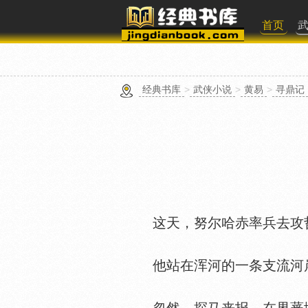
首页
经典书库
>
武侠小说
>
黄易
>
寻鼎记
这天，努尔哈赤率兵去攻哲
他站在浑河的一条支流河