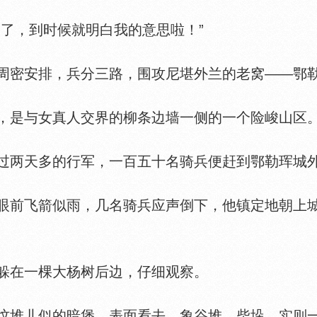
了，到时候就明白我的意思啦！”
密安排，兵分三路，围攻尼堪外兰的老窝——鄂
是与女真人交界的柳条边墙一侧的一个险峻山区
两天多的行军，一百五十名骑兵便赶到鄂勒珲城
前飞箭似雨，几名骑兵应声倒下，他镇定地朝上城
在一棵大杨树后边，仔细观察。
堆儿似的暗堡，表面看去，象谷堆，柴垛，实则一