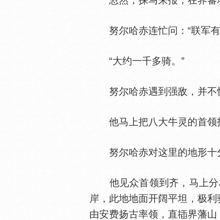
忽然，探马来报，在界蕃境
努尔哈赤连忙问：“联军有
“大约一千多骑。”
努尔哈赤遇到强敌，并不
他马上把八大牛灵的首领找
努尔哈赤对这里的地形十
他见众首领到齐，马上分析
岸，此地地面开阔平坦，极利
由安费扬古率领，直
界藩山