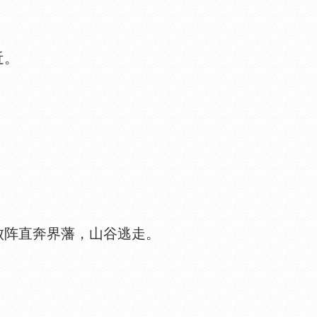
近。
阵直奔界藩，山谷逃走。