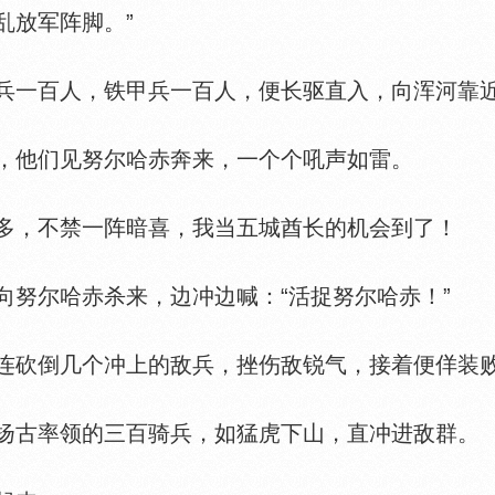
乱放军阵脚。”
一百人，铁甲兵一百人，便长驱直入，向浑河靠
他们见努尔哈赤奔来，一个个吼声如雷。
，不禁一阵暗喜，我当五城酋长的机会到了！
尔哈赤杀来，边冲边喊：“活捉努尔哈赤！”
砍倒几个冲上的敌兵，挫伤敌锐气，接着便佯装败
古率领的三百骑兵，如猛虎下山，直冲进敌群。