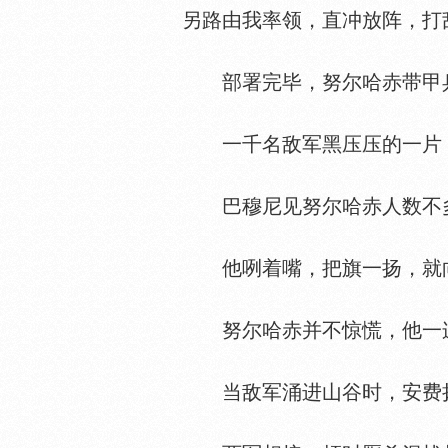
另路由我率领，直冲放阵，打
部署完毕，努尔哈赤带甲兵
一千名敌军黑压压的一片，
巴穆尼见努尔哈赤人数不多
他咧着嘴，把旗一扬，就向努
努尔哈赤并不惊慌，他一连
当敌军涌进山谷时，安费扬