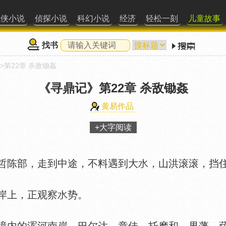
武侠小说
侦探小说
科幻小说
经济
轻松一刻
儿童故事
找书
>第22章 杀敌锄姦
《寻鼎记》
第22章 杀敌锄姦
黄易作品
+大字阅读
陈部，走到中途，不料遇到大
，山洪滚滚，挡
岸上，正观察
势。