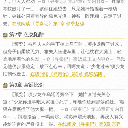
了，但人人都劝
～✿《寻秦记》第14章正文内容✿～
处像给
毒蚊般叮了一囗，骇然往她望去，只见她纤指捏着一根幼
针，尖锋处闪着奇异的绿色光泽，神智一阵迷糊，昏迷了过
去。
在线阅读《寻秦记》第1章 侯爷赵穆..
第2章 色慾陷阱
【预览】被雅夫人的手下抬上马车时，项少龙醒了过来，
但身子仍柔软无力。雅夫人坐进车里，让他枕在大腿上，轻
柔地摩着他的头发
～✿《寻秦记》第15章正文内容✿～
乌氏
见他仍步履稳定，放下点心来，呵呵笑道：“少龙过来”项少龙
忙朝他走去。
在线阅读《寻秦记》第2章 色慾陷阱..
第3章 宫廷比剑
【预览】项少龙在乌廷芳旁坐下，她忙凑过去关心
道：“少龙你没事吧人家担心死了，昨晚你还到那荡妇处。”狠
狠在席底捏了他大腿一把。
～✿《寻秦记》第16章正文内容
✿～
，跪着接酒，一喝而尽。喝彩声震天响起。再没人有兴
趣给连晋的尸身投上一眼。
在线阅读《寻秦记》第3章 宫廷