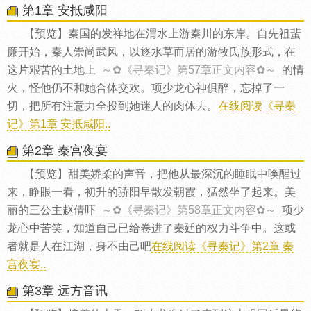
第1章 安抵咸阳
【预览】秦国的发祥地在渭水上游秦川的东岸。自先祖蜚
廉开始，秦人崇尚武风，以逐水草而居的游牧氏族形式，在
这片艰苦的土地上
～✿《寻秦记》第57章正文内容✿～
的情
火，怪他仍不和她合体交欢。项少龙心神俱醉，忘掉了一
切，把所有注意力全投到她迷人的肉体去。
在线阅读《寻秦
记》第1章 安抵咸阳..
第2章 秦宫夜宴
【预览】甜美娇柔的声音，把他从最深沉的睡眠中唤醒过
来，睁眼一看，初升的骄阳早散发朝霞，猛然坐了起来。美
丽的三公主赵倩吓
～✿《寻秦记》第58章正文内容✿～
项少
龙心中苦笑，知道自己已给卷进了秦廷的权力斗争中。这或
者就是人在江湖，身不由己吧
在线阅读《寻秦记》第2章 秦
宫夜宴..
第3章 远方音讯