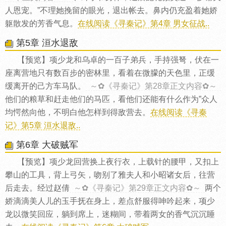
人恩宠。”不理她挽留的眼光，退出帐去。鼻内仍充盈着她娇
躯散发的芳香气息。
在线阅读《寻秦记》第4章 男女征战..
第5章 洹水退敌
【预览】项少龙和乌卓的一百子弟兵，手持强弩，伏在一
座离营地只有数百步的密林里，看着在微朦的天色里，正缓
缓离开的己方车马队。
～✿《寻秦记》第28章正文内容✿～
他们的粮草和赶走他们的马匹，看他们还能有什么作为”众人
均愕然向他，不明白他怎样到得敌营去。
在线阅读《寻秦
记》第5章 洹水退敌..
第6章 大破贼军
【预览】项少龙回营换上夜行衣，上载针的腰甲，又扣上
攀山的工具，背上弓矢，吻别了雅夫人和小昭诸女后，往营
后走去。经过赵倩
～✿《寻秦记》第29章正文内容✿～
两个
娇滴滴美人儿的玉手抚在身上，差点舒服得呻吟起来，项少
龙以微笑回应，躺到席上，迷糊间，带着两女的香气沉沉睡