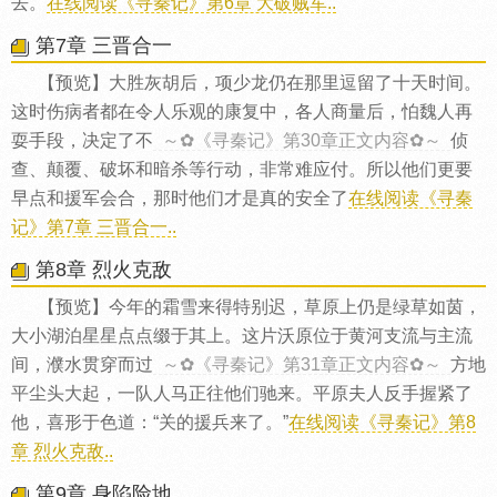
去。
在线阅读《寻秦记》第6章 大破贼军..
第7章 三晋合一
【预览】大胜灰胡后，项少龙仍在那里逗留了十天时间。
这时伤病者都在令人乐观的康复中，各人商量后，怕魏人再
耍手段，决定了不
～✿《寻秦记》第30章正文内容✿～
侦
查、颠覆、破坏和暗杀等行动，非常难应付。所以他们更要
早点和援军会合，那时他们才是真的安全了
在线阅读《寻秦
记》第7章 三晋合一..
第8章 烈火克敌
【预览】今年的霜雪来得特别迟，草原上仍是绿草如茵，
大小湖泊星星点点缀于其上。这片沃原位于黄河支流与主流
间，濮水贯穿而过
～✿《寻秦记》第31章正文内容✿～
方地
平尘头大起，一队人马正往他们驰来。平原夫人反手握紧了
他，喜形于色道：“关的援兵来了。”
在线阅读《寻秦记》第8
章 烈火克敌..
第9章 身陷险地