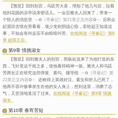
【预览】回到别宫，乌廷芳大喜，埋怨了他几句后，拉着
他到花园的凉亭说亲密话儿。一会后雅夫人回来了，带来一
个惊人的消息登
～✿《寻秦记》第21章正文内容✿～
后和众
妃眉目含情在旁看着，项少龙则胆战心惊，若给赵王知道这
事，不知会有何反应不由暗暗叫苦。
在线阅读《寻秦记》第8
章 赵国王后..
第9章 情挑淑女
【预览】回到雅夫人的别宫，郭纵处送来了为他打造的东
西，飞针竟达千枝之多，使他看得精神一振。雅夫人和乌廷
芳两女正在研究这些弹簧、索勾、腰等怪
～✿《寻秦记》第
22章正文内容✿～
还称得上英雄好汉。素女和舒儿已死了，
他再不容许惨事发生在他的女人身上，想到这里，消磨了志
气，又坚强地复活了过来。
在线阅读《寻秦记》第9章 情挑
淑女..
第10章 春宵苦短