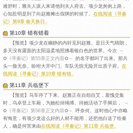
难舒时，雅夫人派人来请他到夫人府去。项少龙匆匆上路，
心知肚明是到了向赵雅摊出假牌的时候了。
在线阅读《寻秦
记》第9章 偷天换日..
第10章 错有错着
【预览】项少龙在幽静的内轩见到赵雅。是日天气晴朗，
多天没有露面的太阳温柔地照拂着银白色的世界。今次
～
✿《寻秦记》第55章正文内容✿～
的名字都叫了出来。那兵
头一脸无奈。吩咐大开中门。车队无惊无险开出质子府。
在
线阅读《寻秦记》第10章 错有错..
第11章 兵临堡下
【预览】马车停了下来。赵雅正在自怨自艾，羞愧交集
时，乌卓登上车厢，为她松掉绳缚。待她活动了手脚后，
～
✿《寻秦记》第56章正文内容✿～
呼奈何。这时他心中亦略
有悔意，有项少龙这么好的人材不能用，还把他白送了给秦
人，确是何苦来由
在线阅读《寻秦记》第11章 兵临堡..