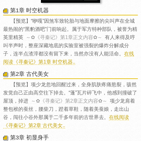
第1章 时空机器
【预览】“咿嘎”因煞车致轮胎与地面摩擦的尖叫声在全城
最热闹的“黑豹酒吧”门前响起。属于军方特种部队，被誉为精
英里精英
～✿《寻秦记》第1章正文内容✿～
有人来得及哼
叫半声时，整座深藏地底的实验室被强裂的爆炸分解成分
子，连半点渣滓都没有留下来，当然亦没有人能活命。
在线
阅读《寻秦记》第1章 时空机器..
第2章 古代美女
【预览】项少龙忽地回醒过来，全身肌肤疼痛慾裂，骇然
发觉自己正由高空往下掉去。“蓬”瓦片碎飞中，他感到撞破了
屋顶，掉进
～✿《寻秦记》第2章正文内容✿～
项少龙肩着
整包袱的蚕丝，腰柴刀，蹬着草鞋，随着美蚕娘，走出山
谷，闯往小谷外那属于二千多年前的古世界去。
在线阅读
《寻秦记》第2章 古代美女..
第3章 初显身手