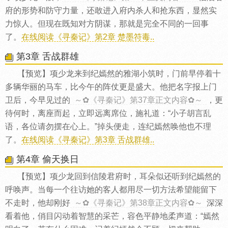
府的形势和防守力量，还敢进入府内杀人和抢东西，显然实
力惊人。但现在既知对方阴谋，那就是完全不同的一回事
了。
在线阅读《寻秦记》第2章 楚墨符毒..
第3章 舌战群雄
【预览】项少龙来到纪嫣然的雅湖小筑时，门前早停着十
多辆华丽的马车，比今午的阵仗更是盛大。他把名字报上门
卫后，今早见过的
～✿《寻秦记》第37章正文内容✿～
，更
待何时，离座而起，立即远离席位，施礼道：“小子胡言乱
语，各位请勿摆在心上。”掉头便走，连纪嫣然唤他也不理
了。
在线阅读《寻秦记》第3章 舌战群雄..
第4章 偷天换日
【预览】项少龙回到信陵君府时，耳朵似还听到纪嫣然的
呼唤声。当每一个往访她的客人都用尽一切方法希望能留下
不走时，他却刚好
～✿《寻秦记》第38章正文内容✿～
深深
看着他，俏目闪动着智慧的采芒，容色平静地柔声道：“嫣然