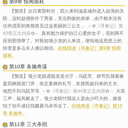
第9章 惊闻噩耗
【预览】次日黄昏时分，四人来到滋县城外进入赵境的关
防，这时赵倩扮作了男装，充当荆俊的弟弟，由于根本没有
任何戍军的将领曾见过这美丽的三公主，
～✿《寻秦记》第
43章正文内容✿～
真有能力保护自己心爱的女子，否则再不
应招惹情孽了。对熟知项少龙的人来说，便知他这思想上的
转变是多么令人难以相信。
在线阅读《寻秦记》第9章 惊闻
噩耗..
第10章 各施奇谋
【预览】项少龙踏进隐龙居大厅，乌廷芳、婷芳氏领着春
盈四婢跪迎门旁，依足妻婢的礼节，欢接凯旋归来的丈夫。
他想不到乌廷芳等
～✿《寻秦记》第44章正文内容✿～
大笑
三声，旋风般走了。项少龙暗忖我这人是由少吓大的，难道
怕了你不成往找滕翼乌卓等去了。
在线阅读《寻秦记》第10
章 各施奇..
第11章 三大杀招