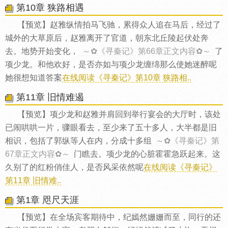
第10章 狭路相遇
【预览】赵雅纵情拍马飞驰，累得众人追在马后，经过了
城外的大草原后，赵雅离开了官道，朝东北丘陵起伏处奔
去。地势开始变化，
～✿《寻秦记》第66章正文内容✿～
了
项少龙。和他欢好，是否亦如与项少龙缠绵那么使她迷醉呢
她很想知道答案
在线阅读《寻秦记》第10章 狭路相..
第11章 旧情难遏
【预览】项少龙和赵雅并肩回到举行宴会的大厅时，该处
已闹哄哄一片，骤眼看去，至少来了五十多人，大半都是旧
相识，包括了郭纵等人在内，分成十多组
～✿《寻秦记》第
67章正文内容✿～
门瞧去。项少龙的心脏霍霍急跃起来。这
久别了的红粉俏佳人，是否风采依然呢
在线阅读《寻秦记》
第11章 旧情难..
第1章 咫尺天涯
【预览】在全场宾客期待中，纪嫣然姗姗而至，同行的还