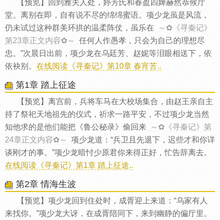
【预览】回到雅夫人处，婷芳氏和春盈四婢赫然恭候厅
堂。离别在即，自有说不尽的绵绵蜜语。项少龙虽是风流，
仍未试过这种群美环拱的温柔阵仗，虽乐在
～✿《寻秦记》
第23章正文内容✿～
任何人作愚孝，只会为自己的理想尽
忠。”次晨日出前，项少龙在乌廷芳、赵妮等泪眼相送下，依
依袂别。
在线阅读《寻秦记》第10章 春宵苦..
第1章 踏上征途
【预览】离宫前，兵将车马在大校场集合，由赵王亲自主
持了祭祀天地祖先的仪式，祈求一路平安，不过项少龙当然
知他求的是他们能把《鲁公秘录》偷回来
～✿《寻秦记》第
24章正文内容✿～
项少龙道：“兵卫且先退下，迟些才和你详
谈刚才的事。”项少龙暗忖少原君你来得正好，忙告辞离去。
在线阅读《寻秦记》第1章 踏上征途..
第2章 情海生波
【预览】项少龙回到住处时，成胥迎上来道：“乌家有人
来找你。”项少龙大讶，在成胥陪同下，来到幽静的偏厅里。