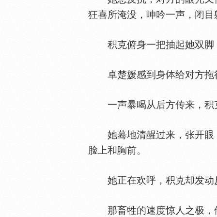
狂喜所淹没，呻吟一声，闭目
积克俯身一把抽起她双脚
卓楚媛感到身
给对方拖
一声暴喝从后方传来，积克
她蓦地清醒过来，张开眼，
脸上和
前。
她正在欢呼，积克却发动
那畜牲的速度惊人之极，