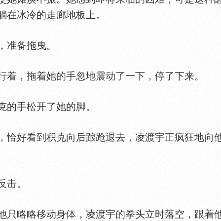
躺在冰冷的走廊地板上。
，准备拖曳。
行着，拖着她的手忽地震动了一下，停了下来。
的手松开了她的脚。
恰好看到积克向后踉跄退去，凌渡宇正疯狂地向他
反击。
他只略略移动身
，凌渡宇的拳头立时落空，跟着