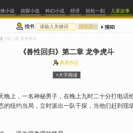
武侠小说
侦探小说
科幻小说
经济
轻松一刻
儿童故事
找书
归
>第二章 龙争虎斗
《兽性回归》
第二章 龙争虎斗
黄易作品
+大字阅读
晚上，一名神秘男子，在晚上九时二十分打电话给
态的纽约当局，立时派出一队干探，当他们赶到现