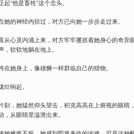
起“他是畜牲”这个念头。
她的神经内掠过，对方已向她一步步走过来。
从心灵内涌上来，对方牢牢攫抓着她身心的奇异
声，软软地躺在地上。
在她身上，像雄狮一样群临自己的猎物。
咙
响起。
刻，她猛然仰头望去，积克高高在上俯视的眼睛，
动，从眼睛里溢泄出来。
她瘫痪不振。她感到即将来临的凶难，可是这种醒