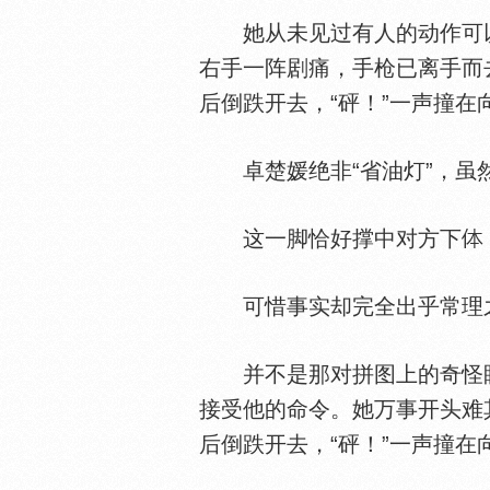
她从未见过有人的动作可以
右手一阵剧痛，手枪已离手而
后倒跌开去，“砰！”一声撞
卓楚媛绝非“省油灯”，虽然
这一脚恰好撑中对方下
可惜事实却完全出乎常理
并不是那对拼图上的奇怪眼
接受他的命令。她万事开头难
后倒跌开去，“砰！”一声撞