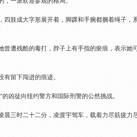
，一派欢迎参观的格局。
四肢成大字形展开着，脚踝和手腕都捆着绳子，系
。
曾遭残酷的毒打，脖子上有手指的瘀痕，表示她可
有留下闯进的痕迹。
”的凶徒向纽约警方和
际刑警的公然挑战。
晨三时二十二分，凌渡宇驾车，载着力尽筋疲力尽