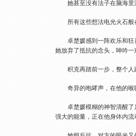
她甚至没有法子在脑海里泛
所有这些想法电光火石般在
卓楚媛感到一阵欢乐和狂喜
她放弃了抵抗的念头，呻吟一
积克再踏前一步，整个人跨
奇异的咆哮声，在他的喉
卓楚媛模糊的神智清醒了片
强大的能量，正在他身
内流
她想反抗，对方的眼光又使