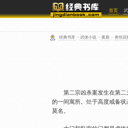
首页
经典书库
>
武侠小说
>
黄易
>
兽性回
第二宗凶杀案发生在第二天
的一间寓所。
于高度戒备状
莫名。