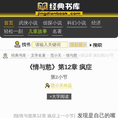
首页
武侠小说
侦探小说
科幻小说
经济
轻松一刻
儿童故事
名著
找书
经典书库
>
文学名著
>
范小天
>
情与慾
>第12章 疯症第2小节
《情与慾》
第12章 疯症
第2小节
范小天作品
+大字阅读
发现是自己的嘴
[续情与慾第12章 疯症上一小节]