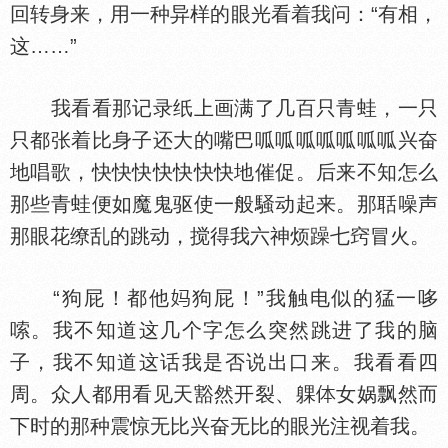
回转身来，用一种异样的眼光看着我问：“有相，
这……”
我看看那记录纸上画满了几百只青蛙，一只
只都张着比身子还大的嘴巴呱呱呱呱呱呱呱兴奋
地唱歌，快快快快快快快地催促。后来不知怎么
那些青蛙便如魔鬼驱使一般騒动起来。那聒噪声
那眼花缭乱的跳动，搅得我六神烦躁七窍冒火。
“狗屁！都他
狗屁！”我触电似的猛一哆
嗦。我不知道这几个字怎么突然跳进了我的脑
子，我不知道这话我是否说出口来。我看看四
周。众人都用看见天豁然开裂、躶
女娲飘然而
下时的那种震惊无比兴奋无比的眼光注视着我。