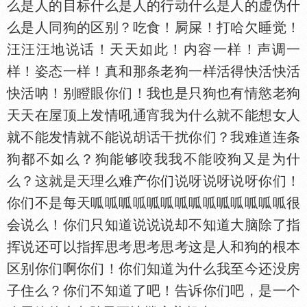
么是人的目标什么是人的行动什么是人的虚伪什
么是人同狗的区别？吃食！屙屎！打哈欠睡觉！
汪汪汪地说话！天天如此！内容一样！声调一
样！姿态一样！真和那条老狗一样活得快活快活
快活呐！别瞪眼你们！我也是只狗也有情慾老狗
天天在屋顶上发情吼通宵我为什么就不能想女人
就不能发情就不能说胡话干扰你们？我难道连条
狗都不如么？狗能够咬我我不能咬狗又是为什
么？这就是天理么难产你们说呀说呀说呀你们！
你们不是每天呱呱呱呱呱呱呱呱呱呱呱呱呱呱很
会说么！你们只知道说说说却不知道大脑除了指
挥说还可以指挥思考思考思考这是人和狗的根本
区别你们啊你们！你们知道为什么我至今还没房
子住么？你们不知道了吧！告诉你们吧，是一个