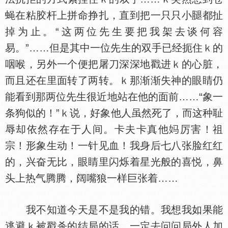
蝇在粘胶杆上拼命挣扎，直到把一只只小
都扯
掉为止。“这两位先生要把我架去谈何容
易。”……但是其中一位先生的双手已经扼住ｋ的
咽喉，另外一个便把屠刀深深地戳进ｋ的心脏，
而且还在里面转了两转。ｋ那渐渐失神的眼睛仍
能看到那两位先生很近地站在他的面前……“象一
条狗似的！”ｋ说，好象他人虽然死了，而这种耻
辱却依然存在于人间。卡夫卡真他
厉害！祖
宗！形象生动！一针见血！我身后七八张脸红红
的，兴奋无比，眼睛里闪烁着星光般的喜悦，鼻
头上热气腾腾，阔嘴狼一样巨张着……
我不知道今天是不是我的错。我想我如果能
逃避ｋ被戳杀的结局的话，一定去问问局外人加