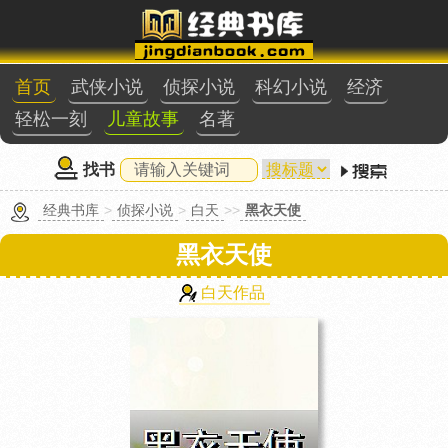
首页
武侠小说
侦探小说
科幻小说
经济
轻松一刻
儿童故事
名著
找书
经典书库
>
侦探小说
>
白天
>>
黑衣天使
黑衣天使
白天作品