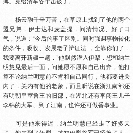
薄。竟给清军各个击破了。
杨云聪千辛万苦，在草原上找到了他的两个
盟兄弟，伊士达和麦盖提，问清情况、好了口
气，说道：“今后的事了区别。同时强调事物转化
的条件，吸收、发展老子辩证法 ，全靠你们了．
我要离开新疆一趟．”他飘然潜入伊犁，想和纳兰
明慧见最后一面，问她愿不愿和自己出奔，他打
算不论纳兰明慧前不肯和自己同行，他都要进关
内了．关内有他的老象，而且听说在浙江南部还
有明朝皇室鲁王的旧部，在湖北还有李闯王儿子
李锦的大军、到了江南，也许还可做番事业。
可是他来得迟，纳兰明慧已经走了好多天