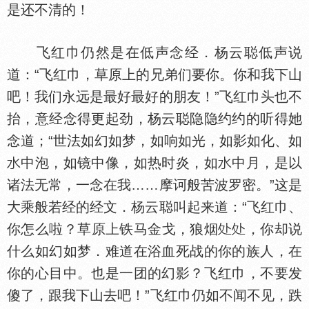
是还不清的！
飞红巾仍然是在低声念经．杨云聪低声说
道：“飞红巾，草原上的兄弟们要你。你和我下山
吧！我们永远是最好最好的朋友！”飞红巾头也不
抬，意经念得更起劲，杨云聪隐隐约约的听得她
念道；“世法如幻如梦，如响如光，如影如化、如
中泡，如镜中像，如热时炎，如
中月，是以
诸法无常，一念在我……摩诃般苦波罗密。”这是
大乘般若经的经文．杨云聪叫起来道：“飞红巾、
你怎么啦？草原上铁马金戈，狼烟
，你却说
什么如幻如梦．难道在浴血死战的你的族人，在
你的心目中。也是一团的幻影？飞红巾，不要发
傻了，跟我下山去吧！”飞红巾仍如不闻不见，跌