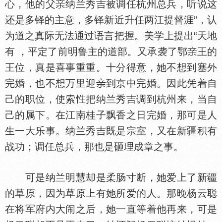
心，他的父
纳兰秀吉被调任杭州总兵，听说这
还是多铎的主意，多铎新近升任两江提督涯”，认
为道之真际无法通过语言把握。美学上提出“天地
有 ，平定了前明鲁主的道部。又承袭了鄂
王的
王位，真是喜事重重。十分得意，她不想到塞外
完婚，也不想万里迎
到京中完婚。因此凭着自
己的职位，使索
把纳兰秀吉调到杭州来，当自
己的属下。在江南桂子飘香之日完婚，那可是人
生一大乐事。纳兰秀吉既是宗室，又在新疆积有
战功；调任总兵，那也是砸理成章之事。
可是纳兰明慧却是柔肠寸断，她爱上了新疆
的草原，因为草原上有她所爱的人。那晚杨云聪
在将军府内大闹之后，她一直等着他再来，可是