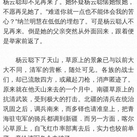
杨云聪却不见再来了。她怀疑杨云聪恼她恨她，
不愿再见她了。”难道你就一点也不能
会我的苦
心？”纳兰明慧在低低的埋怨了。可是杨云聪人不
见再来。倒是她的父
突然从外面回来，跟着便
是举家前返了。
杨云聪下了天山，草原上的景象已与以前大
大不同，清军的营帐，随
可见。各族的战士
们，却已流散四方，或藏起刀枪，消声匿迹了。
原来就在他天山来去的一个月中。南疆草原上的
抗清武装，受到极大的打击。北疆的清兵在统治
巩固之后，调兵南来，而多铎也请准皇上，把青
海驻屯军的骑兵都调到新疆．而另一方面，喀尔
沁草原上，自飞红巾率部离去后，实力也较前单