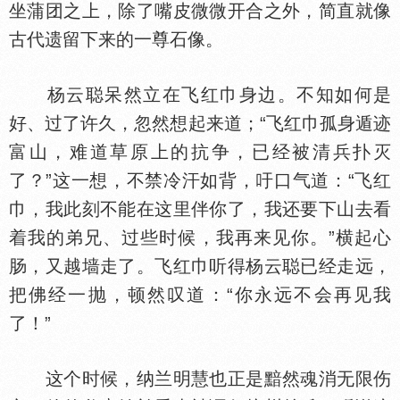
坐蒲团之上，除了嘴皮微微开合之外，简直就像
古代遗留下来的一尊石像。
杨云聪呆然立在飞红巾身边。不知如何是
好、过了许久，忽然想起来道；“飞红巾孤身遁迹
富山，难道草原上的抗争，已经被清兵扑灭
了？”这一想，不禁冷汗如背，吁口气道：“飞红
巾，我此刻不能在这里伴你了，我还要下山去看
着我的弟兄、过些时候，我再来见你。”横起心
肠，又越墙走了。飞红巾听得杨云聪已经走远，
把佛经一抛，顿然叹道：“你永远不会再见我
了！”
这个时候，纳兰明慧也正是黯然魂消无限伤