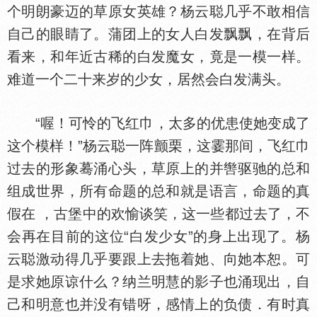
个明朗豪迈的草原女英雄？杨云聪几乎不敢相信
自己的眼睛了。蒲团上的女人白发飘飘，在背后
看来，和年近古稀的白发魔女，竟是一模一样。
难道一个二十来岁的少女，居然会白发满头。
“喔！可怜的飞红巾，太多的优患使她变成了
这个模样！”杨云聪一阵颤栗，这霎那间，飞红巾
过去的形象蓦涌心头，草原上的并辔驱驰的总和
组成世界，所有命题的总和就是语言，命题的真
假在 ，古堡中的欢愉谈笑，这一些都过去了，不
会再在目前的这位“白发少女”的身上出现了。杨
云聪激动得几乎要跟上去拖着她、向她本恕。可
是求她原谅什么？纳兰明慧的影子也涌现出，自
己和明意也并没有错呀，感情上的负债．有时真