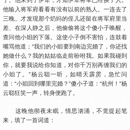
了。他来到了伊犁，才知伊犁将军已经换了人。
他输入将军府看看有没有以前的熟人。一连去了
三晚。才发现那个
的侄儿还留在将军府里当
差、在深人静之后，他偷偷将这个傻小子唤醒，
查问他小
的下落。这使小子倒不害怕，连鼓着
嘴骂他道；“我们的小
要到南边完婚了，你还找
她做什么？我的姑姑临走前吩咐我。如果我碰到
你，就要我说给你知道，对你千万别再缠我们的
小
了。”杨云聪一听，如晴天霹雳，急忙问
道：“小
回到哪里完婚？”傻小子道：“杭州！”杨
云聪狂笑一声，转身便跑了。
这晚他彻夜未眠，情思汹涌，不觉提起笔
来，填了一首词道：