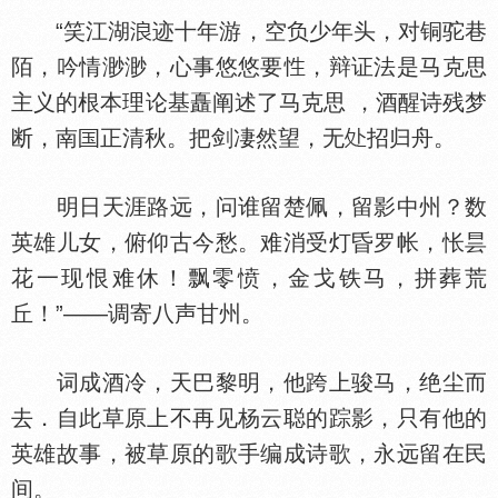
“笑江湖
迹十年游，空负少年头，对铜驼巷
陌，吟情渺渺，心事悠悠要
，辩证法是马克思
主义的根本理论基矗阐述了马克思 ，酒醒诗残梦
断，南
正清秋。把剑凄然望，无
招归舟。
明日天涯路远，问谁留楚佩，留影中州？数
英雄儿女，俯仰古今愁。难消受灯昏罗帐，怅昙
花一现恨难休！飘零愤，金戈铁马，拼葬荒
丘！”——调寄八声甘州。
词成酒冷，天巴黎明，他跨上骏马，绝尘而
去．自此草原上不再见杨云聪的踪影，只有他的
英雄故事，被草原的歌手编成诗歌，永远留在民
间。