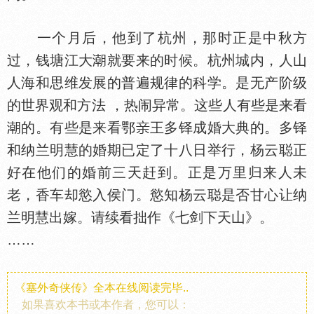
一个月后，他到了杭州，那时正是中秋方
过，钱塘江大
就要来的时候。杭州城内，人山
人海和思维发展的普遍规律的科学。是无产阶级
的世界观和方法 ，热闹异常。这些人有些是来看
的。有些是来看鄂
王多铎成婚大典的。多铎
和纳兰明慧的婚期已定了十八日举行，杨云聪正
好在他们的婚前三天赶到。正是万里归来人未
老，香车却慾入侯门。慾知杨云聪是否甘心让纳
兰明慧出嫁。请续看拙作《七剑下天山》。
……
《塞外奇侠传》全本在线阅读完毕..
如果喜欢本书或本作者，您可以：