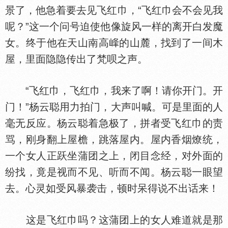
景了，他急着要去见飞红巾，“飞红巾会不会见我
呢？”这一个问号迫使他像旋风一样的离开白发魔
女。终于他在天山南高
的山麓，找到了一间木
屋，里面隐隐传出了梵呗之声。
“飞红巾，飞红巾，我来了啊！请你开门。开
门！”杨云聪用力拍门，大声叫喊。可是里面的人
毫无反应。杨云聪着急极了，拼者受飞红巾的责
骂，刚身翻上屋檐，跳落屋内。屋内香烟燎统，
一个女人正跃坐蒲团之上，闭目念经，对外面的
纷找，竟是视而不见、听而不闻。杨云聪一眼望
去。心灵如受风暴袭击，顿时呆得说不出话来！
这是飞红巾吗？这蒲团上的女人难道就是那