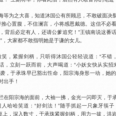
等为之大喜，知道沐
公有所顾忌，不敢破面决
爹推心置腹，不信澜言，小将感恩戴德。这信不必
，背后必定有人，还请公爹追究！”王镇南说这番
女”，大家都不敢指明她是于谦的女儿。
笑，紧握剑柄，只听得沐
公轻轻说道：“不错
话，立刻一跃而前，大声喝道：“小妖女快从实招
袭，于承珠早已豁出
命，阳宗海身形一动，她
时出手！
在阳宗海的面前，大袖一拂，金光一闪即灭，于承
人哈哈笑道：“好剑法！”随手抓起一只象牙筷
桌上，深入数寸，于承珠紧握剑柄，用力一拔，洪