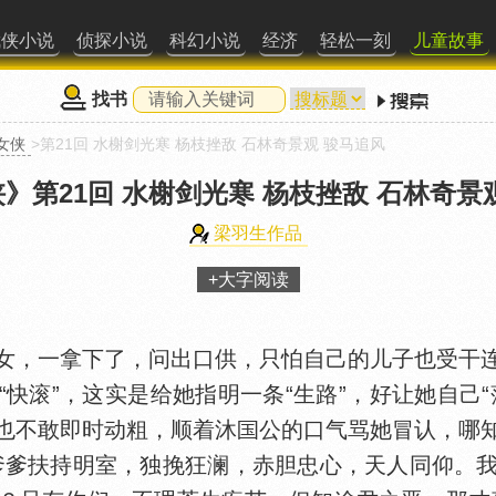
武侠小说
侦探小说
科幻小说
经济
轻松一刻
儿童故事
找书
女侠
>第21回 水榭剑光寒 杨枝挫敌 石林奇景观 骏马追风
侠》
第21回 水榭剑光寒 杨枝挫敌 石林奇景
梁羽生作品
+大字阅读
女，一拿下了，问出口供，只怕自己的儿子也受干
快滚”，这实是给她指明一条“生路”，好让她自己
也不敢即时动粗，顺着沐
公的口气骂她冒认，哪
爹爹扶持明室，独挽狂澜，赤胆忠心，天人同仰。