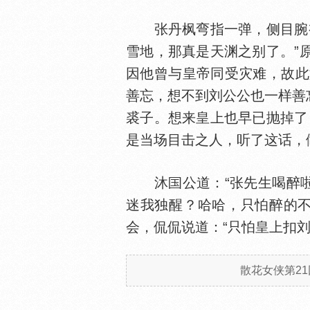
张丹枫弯指一弹，侧目腕视
雪地，那真是天渊之别了。”
因他曾与皇帝同受灾难，故此
善忘，想不到刘公公也一样善
裘子。想来皇上也早已抛掉了
是当场目击之人，听了这话，
沐
公道：“张先生喝醉
迷我独醒？哈哈，只怕醉的不
会，侃侃说道：“只怕皇上扣
散花女侠第21