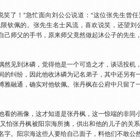
说笑了！”急忙面向刘公公说道：“这位张先生曾
限钦佩的。张先生名士风流，喜欢说笑，还望刘
自己师父的手书，原来师父竟然做起沐公子的先生
然见到沐磷，觉得他是一个可造之才，谈话投机，
间的纠纷，因此他收沐磷为记名弟子，其中还另有
博雅融通，确实对他钦佩。张丹枫在公府中只留了
他看的画像，这才知道是张丹枫，这一惊端的非同
又怕张丹枫被阳宗海所擒，供出和他的儿子的关
名字。阳宗海这些人要给自己面子，料他们不敢公