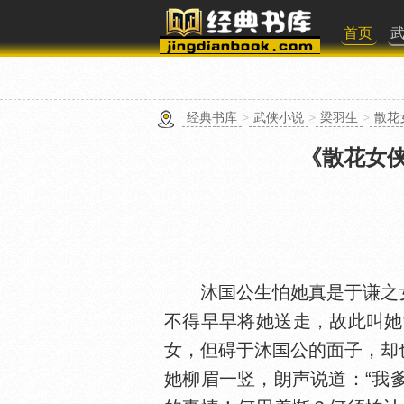
首页
经典书库
>
武侠小说
>
梁羽生
>
散花
《散花女
沐
公生怕她真是于谦之
不得早早将她送走，故此叫她“
女，但碍于沐
公的面子，却
她柳眉一竖，朗声说道：“我