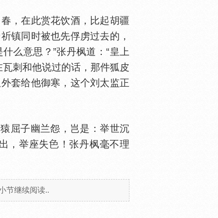
春，在此赏花饮酒，比起胡疆
帝祈镇同时被也先俘虏过去的，
什么意思？”张丹枫道：“皇上
在瓦刺和他说过的话，那件狐皮
狐外套给他御寒，这个刘太监正
离猿屈子幽兰怨，岂是：举世沉
出，举座失
！张丹枫毫不理
小节继续阅读..