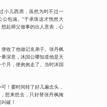
任过小儿西席，虽然为时不过一
公公包涵。”于承珠这才恍然大
，想起师父做事的出人意表，心
便收了他做记名弟子。张丹枫
一番深意，沐
公哪知道他是天
一个月，便匆匆走了。当时沐
小可！霎时间转了好几遍念头，
系，想来想去，只好替张丹枫掩
然叫破！