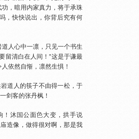
武功，暗用内家真力，将于承珠
了吗，快快说出，你背后究有何
岩道人心中一凛，只见一个书生
要留清白在人间！”这是于谦最
令人依然自惭，凛然生惧！
洪岩道人的筷子不由得一松，于
第一剑客的张丹枫！
响！沐
公面
大变，拱手说
建庙造像，做得很对啊，那是我