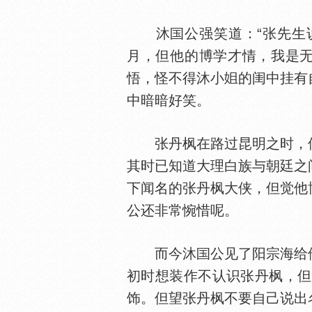
沐
公强笑道：“张先生
月，但他的博学才情，我是无
悟，怪不得沐小
的闺中挂有
中暗暗好笑。
张丹枫在路过昆明之时，偶
其时已知道大理白族与朝廷之
下闻名的张丹枫大侠，但觉他
公还非常惋惜呢。
而今沐
公见了阳宗海给
初时想装作不认识张丹枫，但
饰。但望张丹枫不要自己说出