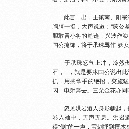
此言一出，王镇南、阳宗海
脯一挺，大声说道：“蒙公
胆敢冒小将的笔迹，兴波作
公掩饰，将于承珠骂作“妖
于承珠怒气上冲，冷然傲
石”。 ，就是要沐
公说出此
抓，用擒拿手的绝招，突施猛
闪，电射奔去。三朵金花亦同
忽见洪岩道人身形骤起，拦
卷入袖中，无声无息。洪岩遣
得“侧”的一声，宝剑
到擅木