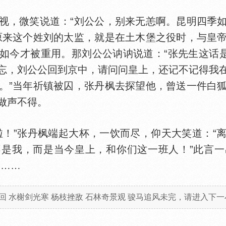
，微笑说道：“刘公公，别来无恙啊。昆明四季如
原来这个姓刘的太监，就是在土木堡之役时，与皇
如今才被重用。那刘公公讷讷说道：“张先生这话是
忘，刘公公回到京中，请问问皇上，还记不记得我
。”当年祈镇被囚，张丹枫去探望他，曾送一件白
做声不得。
啦！”张丹枫端起大杯，一饮而尽，仰天大笑道：“
是我，而是当今皇上，和你们这一班人！”此言一
刘……
回 水榭剑光寒 杨枝挫敌 石林奇景观 骏马追风未完，请进入下一