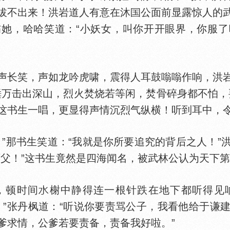
拔不出来！洪岩道人有意在沐
公面前显露惊人的
她，哈哈笑道：“小妖女，叫你开开眼界，你服
声长笑，声如龙吟虎啸，震得人耳鼓嗡嗡作响，洪
锤万击出深山，烈火焚烧若等闲，焚骨碎身都不怕，
这书生一唱，更显得声情沉烈气纵横！听到耳中，
那书生笑道：“我就是你所要追究的背后之人！”
师父！”这书生竟然是四海闻名，被武林公认为天下
，顿时间
榭中静得连一根针跌在地下都听得见
！”张丹枫道：“听说你要责骂公子，我看他给于谦
爹求情，公爹若要责备，责备我好啦。”