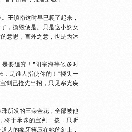
裂。王镇南这时早已爬了起来，
看了，撕毁便是。只是这小妖女
话的意思，言外之意，也是为沐
，是要追究！”阳宗海等候多时
来，是谁人指使你的！”搂头一
的宝剑已抢先出招，只见寒光疾
珠所发的三朵金花，全部被他
子，将于承珠的宝剑一拨，只听
岩道人的象牙筷压在她的剑上，