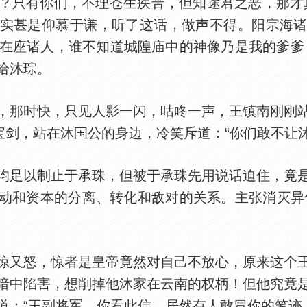
？只有你们，不理苍生疾苦，但知途君之恶，那才
实甚是仰慕于谦，听了这话，做声不得。阳宗海
其实在座诸人，谁不知道城隍庙中的神像乃是我的爹爹
给沐琮。
，那时快，只见人影一闪，咕咚一声，王镇南刚刚
宝剑，站在沐
公的身边，冷笑斥道：“你们敢不让
足以制止于承珠，但被于承珠先用说话迫住，竟是
动和资本的分离、转化和敌对的关系。主张消灭异
惊又怒，惊者是皇帝竟然对自己不放心，原来这个
暗中陷害，想削掉他沐家在云南的权柄！但他究竟
道：“王副将军，你看此信，居然有人敢冒你的笔迹