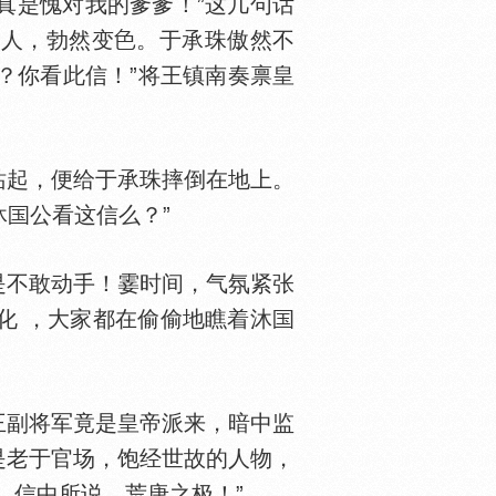
真是愧对我的爹爹！”这几句话
诸人，勃然变
。于承珠傲然不
？你看此信！”将王镇南奏禀皇
站起，便给于承珠摔倒在地上。
沐
公看这信么？”
不敢动手！霎时间，气氛紧张
化 ，大家都在偷偷地瞧着沐
王副将军竟是皇帝派来，暗中监
是老于官场，饱经世故的人物，
，信中所说，荒唐之极！”