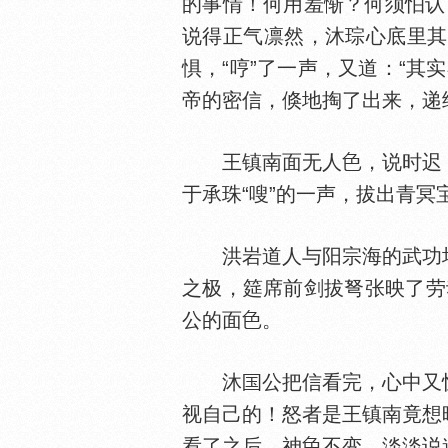
的事情！何用羞惭？何须怕认
说得正气凛然，沐琮心底里其
惧，“哼”了一声，又道：“
帝的密信，倏地掏了出来，递
王镇南面无人
，说时迟
于承珠“嗖”的一声，拔出青冥
洪岩道人与阳宗海的武功均
之极，筵席前剑拔弩张映了劳
公的面
。
沐
公把信看完，心中又
视自己的！怒者是王镇南竟想
看了之后，神
不变，淡淡说