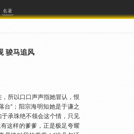
名著
观 骏马追风
连，所以口口声声指她冒认，恨
“落台”；阳宗海明知她是于谦之
知于承珠绝不领会这个情，只见
我有这样的爹爹，正是极足夸耀