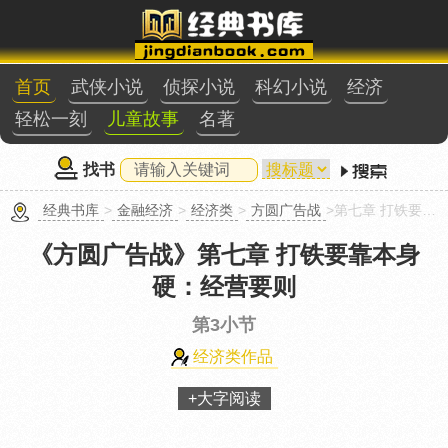
首页
武侠小说
侦探小说
科幻小说
经济
轻松一刻
儿童故事
名著
找书
经典书库
>
金融经济
>
经济类
>
方圆广告战
>第七章 打铁要靠本身硬：经营要则第3小节
《方圆广告战》
第七章 打铁要靠本身
硬：经营要则
第3小节
经济类作品
+大字阅读