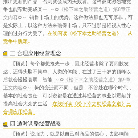
推出更新的产品，否则就会成为失败者。这种彼此激烈地竞
争也能帮助完成某一
～✿《松下幸之助经营之道》第8章正
文内容✿～
销售市场上的优势。这种做法原也无可厚非，可
是实际上，以这种方法来确保市场，只不过那是轻视人性心
理的过分行为罢了。
在线阅读《松下幸之助经营之道》二 从
竞争中脱颖..
三 合理应用经营理念
【预览】每个都想抢先一步，因此经营者除了要四肢发
达，还得头脑不简单。人类的体能，在过了三十岁的顶峰以
后就会慢慢衰弱；智能
～✿《松下幸之助经营之道》第9章
正文内容✿～
势的变迁而不同，但是，不管处在哪个时代，
基本的社会责任，可以说都是在透过其经营的事业以贡献并
提高社会大众的生活。
在线阅读《松下幸之助经营之道》三
合理应用经营..
四 适时调整经营战略
【预览】说服力，就是以自己对商品的信心，去影响顾