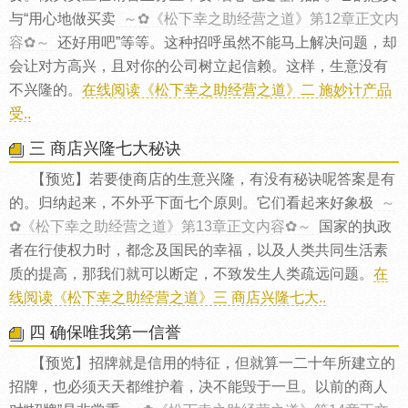
与“用心地做买卖
～✿《松下幸之助经营之道》第12章正文内
容✿～
还好用吧”等等。这种招呼虽然不能马上解决问题，却
会让对方高兴，且对你的公司树立起信赖。这样，生意没有
不兴隆的。
在线阅读《松下幸之助经营之道》二 施妙计产品
受..
三 商店兴隆七大秘诀
【预览】若要使商店的生意兴隆，有没有秘诀呢答案是有
的。归纳起来，不外乎下面七个原则。它们看起来好象极
～
✿《松下幸之助经营之道》第13章正文内容✿～
国家的执政
者在行使权力时，都念及国民的幸福，以及人类共同生活素
质的提高，那我们就可以断定，不致发生人类疏远问题。
在
线阅读《松下幸之助经营之道》三 商店兴隆七大..
四 确保唯我第一信誉
【预览】招牌就是信用的特征，但就算一二十年所建立的
招牌，也必须天天都维护着，决不能毁于一旦。以前的商人