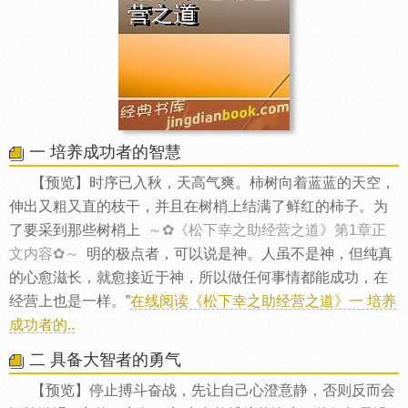
一 培养成功者的智慧
【预览】时序已入秋，天高气爽。柿树向着蓝蓝的天空，
伸出又粗又直的枝干，并且在树梢上结满了鲜红的柿子。为
了要采到那些树梢上
～✿《松下幸之助经营之道》第1章正
文内容✿～
明的极点者，可以说是神。人虽不是神，但纯真
的心愈滋长，就愈接近于神，所以做任何事情都能成功，在
经营上也是一样。”
在线阅读《松下幸之助经营之道》一 培养
成功者的..
二 具备大智者的勇气
【预览】停止搏斗奋战，先让自己心澄意静，否则反而会