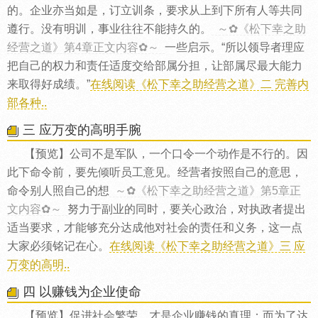
的。企业亦当如是，订立训条，要求从上到下所有人等共同
遵行。没有明训，事业往往不能持久的。
～✿《松下幸之助
经营之道》第4章正文内容✿～
一些启示。“所以领导者理应
把自己的权力和责任适度交给部属分担，让部属尽最大能力
来取得好成绩。”
在线阅读《松下幸之助经营之道》二 完善内
部各种..
三 应万变的高明手腕
【预览】公司不是军队，一个口令一个动作是不行的。因
此下命令前，要先倾听员工意见。经营者按照自己的意思，
命令别人照自己的想
～✿《松下幸之助经营之道》第5章正
文内容✿～
努力于副业的同时，要关心政治，对执政者提出
适当要求，才能够充分达成他对社会的责任和义务，这一点
大家必须铭记在心。
在线阅读《松下幸之助经营之道》三 应
万变的高明..
四 以赚钱为企业使命
【预览】促进社会繁荣，才是企业赚钱的真理；而为了达