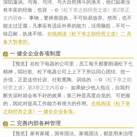
深陷漩涡。与海、与河、与大自然搏斗的渔夫，他们如果没
有丰富的经验，也容
～✿《松下幸之助经营之道》第2章正
文内容✿～
事物，要择善固执，不可轻易放弃。然而，也不
能太过迂腐，凡事应有适应外界的能力，活用脑筋，不可一
味忍耐，执迷不悟。
在线阅读《松下幸之助经营之道》二 具
备大智者的..
一 健全企业各项制度
【预览】在松下电器的公司里，员工每天都要朗诵松下七
精神，唱社歌。松下电器公司上上下下所以同心团结、统一
步伐，正是这些社训、社歌熏陶、训练的
～✿《松下幸之助
经营之道》第3章正文内容✿～
如果缺少他人指点，自我判
断失误时就会有不好的效果；第三种是高度自觉的、可把握
的，因此对提高工作能力有很大的作用。
在线阅读《松下幸
之助经营之道》一 健全企业各项..
二 完善内部各种管理
【预览】家有家规，国有国法。家规国法，都是用来治理