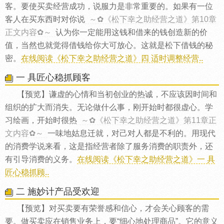
客。要使买卖经营成功，说服力是非常重要的。如果有一位
客人在买东西时对你说
～✿《松下幸之助经营之道》第10章
正文内容✿～
认为你一定能用这钱和借来的钱创造新的价
值，当然也就觉得借钱给你大可放心。这就是松下借钱的秘
密。
在线阅读《松下幸之助经营之道》四 适时调整经营..
一 具匠心稳抓顾客
【预览】谦虚的心情和当初创业的热诚，不应该因时间和
组织的扩大而消失。无论做什么事，刚开始时都很虚心。学
习绘画，开始时很热
～✿《松下幸之助经营之道》第11章正
文内容✿～
一味地姑息迁就，对己对人都是不利的。用现代
的消费学说来看，这是指经营者除了服务消费的职责外，还
有引导消费的义务。
在线阅读《松下幸之助经营之道》一 具
匠心稳抓顾..
二 施妙计产品受欢迎
【预览】对买卖要有荣誉感和信心，才会关心顾客的需
要。做买卖应在销售业务上，要“细心地处理商品”。它的意义