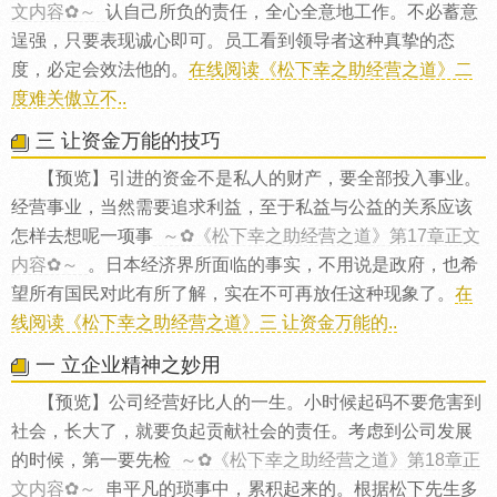
文内容✿～
认自己所负的责任，全心全意地工作。不必蓄意
逞强，只要表现诚心即可。员工看到领导者这种真挚的态
度，必定会效法他的。
在线阅读《松下幸之助经营之道》二
度难关傲立不..
三 让资金万能的技巧
【预览】引进的资金不是私人的财产，要全部投入事业。
经营事业，当然需要追求利益，至于私益与公益的关系应该
怎样去想呢一项事
～✿《松下幸之助经营之道》第17章正文
内容✿～
。日本经济界所面临的事实，不用说是政府，也希
望所有国民对此有所了解，实在不可再放任这种现象了。
在
线阅读《松下幸之助经营之道》三 让资金万能的..
一 立企业精神之妙用
【预览】公司经营好比人的一生。小时候起码不要危害到
社会，长大了，就要负起贡献社会的责任。考虑到公司发展
的时候，第一要先检
～✿《松下幸之助经营之道》第18章正
文内容✿～
串平凡的琐事中，累积起来的。根据松下先生多