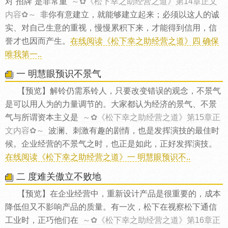
对“招牌”是非常重
～✿《松下幸之助经营之道》第14章正文
内容✿～
非你有意建立，就能够建立起来；必须以这人的诚
实、对自己生意的重视，慢慢累积下来，才能得到信用，信
誉才也因而产生。
在线阅读《松下幸之助经营之道》四 确保
唯我第一..
一 明慧眼预识不景气
【预览】解铃仍需系铃人，只要改变错误的观念，不景气
是可以用人为的力量调节的。大家都认为经济的景气、不景
气与所谓资本主义是
～✿《松下幸之助经营之道》第15章正
文内容✿～
波澜、刺激有趣的剧情，也是发挥演技的最佳时
候。企业经营的不景气之时，也正是如此，正好发挥演技。
在线阅读《松下幸之助经营之道》一 明慧眼预识不..
二 度难关傲立不败地
【预览】在企业经营中，重新设计产品是很重要的，成本
降低但又不影响产品的质量。有一次，松下在视察松下通信
工业时，正巧他们在
～✿《松下幸之助经营之道》第16章正