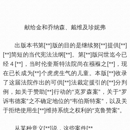
献给金和乔纳森、戴维及珍妮弗
出版本书第[**]版的目的是继续努[**]提供[**]
[**]简短的当代宪法法纲[**]。第[**]版问世迄今已
经４[**]，当时伦奎斯特法院尚在襁褓之[**]，现
在已长成为[**]个虎虎生气的儿童。本版[**]收录
了这届法院作出的可供[**]法裁定援引的[**]分判
例，如关于赞助[**]行动的“克罗森案”，关于“罗
诉韦德案”之不确定地位的“韦伯斯特案”，以及关
于拒绝使用生[**]维持系统之权利的“克鲁赞案”。
从某种意义[**]说，这些案件[**