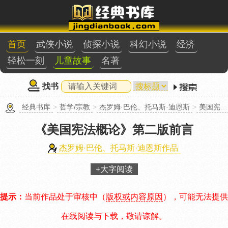
首页
武侠小说
侦探小说
科幻小说
经济
轻松一刻
儿童故事
名著
找书
经典书库
>
哲学/宗教
>
杰罗姆·巴伦、托马斯·迪恩斯
>
美国宪法概论
《美国宪法概论》
第二版前言
杰罗姆·巴伦、托马斯·迪恩斯作品
+大字阅读
提示：
当前作品处于审核中（
版权或内容原因
），可能无法提供
在线阅读与下载，敬请谅解。