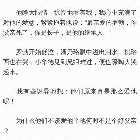
他睁大眼睛，惊惶地看着我，我心中充满了
对他的爱意，紧紧抱着他说：“最
爱的罗勃，你
父
死了，你是长子，是他的继承人。”
罗勃开始低泣，潘乃珞眼中溢出泪
，桃珞
西也在哭，小华德见到兄
难过，便也嚎啕大哭
起来。
我有些讶异地想：他们原来真是那么爱他
呢！
为什么他们不该爱他？他何时不是个好父
？