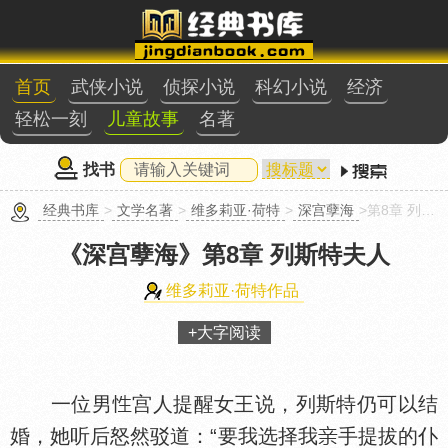
首页
武侠小说
侦探小说
科幻小说
经济
轻松一刻
儿童故事
名著
找书
经典书库
>
文学名著
>
维多莉亚·荷特
>
深宫孽海
>第8章 列斯特夫人
《深宫孽海》
第8章 列斯特夫人
维多莉亚·荷特作品
+大字阅读
一位男
宫人提醒女王说，列斯特仍可以结
婚，她听后怒然驳道：“要我选择我
手提拔的仆