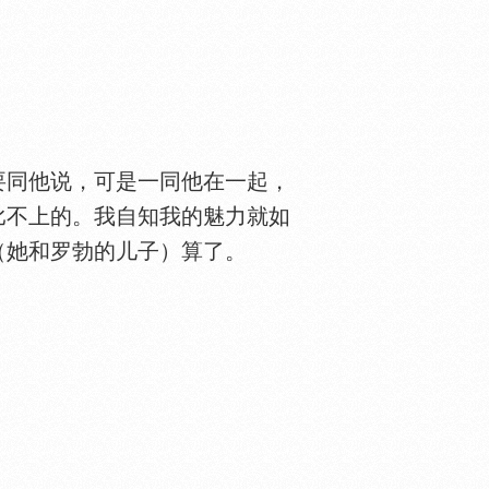
要同他说，可是一同他在一起，
比不上的。我自知我的魅力就如
（她和罗勃的儿子）算了。