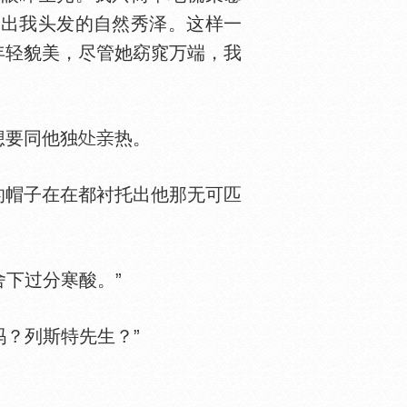
显出我头发的自然秀泽。这样一
年轻貌美，尽管她窈窕万端，我
想要同他独
热。
的帽子在在都衬托出他那无可匹
下过分寒酸。”
？列斯特先生？”