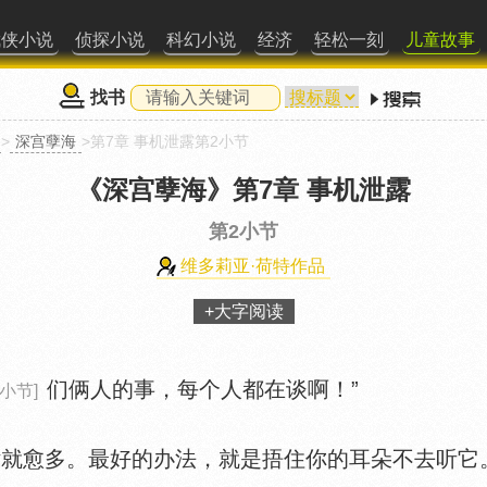
武侠小说
侦探小说
科幻小说
经济
轻松一刻
儿童故事
找书
>
深宫孽海
>第7章 事机泄露第2小节
《深宫孽海》
第7章 事机泄露
第2小节
维多莉亚·荷特作品
+大字阅读
们俩人的事，每个人都在谈啊！”
小节]
愈多。最好的办法，就是捂住你的耳朵不去听它。