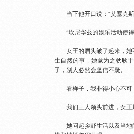
当下他开口说：“艾塞克斯
“坎尼华兹的娱乐活动使得每
女王的眉头皱了起来，她不
生自然的事，她竟为之耿耿于
子，别人必然会坚信不疑。
看样子，我非得小心不可，
我们三人领头前进，女王居
她问起乡野生活以及当地的