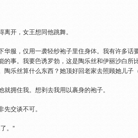
离开，女王想同他跳舞。
下华服，仅用一袭轻纱袍子里住身
。我有许多话
能的事。我要
诱罗勃，这是陶乐丝和伊丽沙白所
。陶乐丝算什么东西？她顶好回老家去照顾她儿子
就拥住我。想剥去我用以裹身的袍子。
非先交谈不可。
了。”