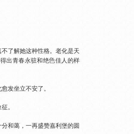
不了解她这种
格。老化是天
做得出青春永驻和绝
佳人的样
愈发坐立不安了。
象征。
分和蔼，一再盛赞嘉利堡的圆