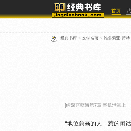
首页
经典书库
>
文学名著
>
维多莉亚·荷特
[续深宫孽海第7章 事机泄露上一
“地位愈高的人，惹的闲话就