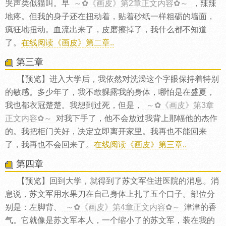
哭声类似猫叫。早
～✿《画皮》第2章正文内容✿～
，辣辣
地疼。但我的身子还在扭动着，贴着砂纸一样粗砺的墙面，
疯狂地扭动。血流出来了，皮磨擦掉了，我什么都不知道
了。
在线阅读《画皮》第二章..
第三章
【预览】进入大学后，我依然对洗澡这个字眼保持着特别
的敏感。多少年了，我不敢躶露我的身体，哪怕是在盛夏，
我也都衣冠楚楚。我想到过死，但是，
～✿《画皮》第3章
正文内容✿～
对我下手了，他不会放过我背上那幅他的杰作
的。我把柜门关好，决定立即离开家里。我再也不能回来
了，我再也不会回来了。
在线阅读《画皮》第三章..
第四章
【预览】回到大学，就得到了苏文军住进医院的消息。消
息说，苏文军用水果刀在自己身体上扎了五个口子。部位分
别是：左脚背、
～✿《画皮》第4章正文内容✿～
津津的香
气。它就像是苏文军本人，一个缩小了的苏文军，装在我的