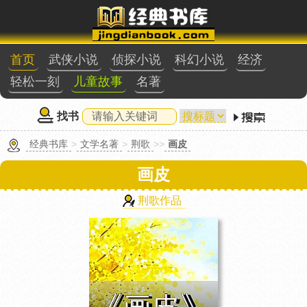
首页
武侠小说
侦探小说
科幻小说
经济
轻松一刻
儿童故事
名著
找书
经典书库
>
文学名著
>
荆歌
>>
画皮
画皮
荆歌作品