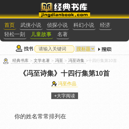
首页
武侠小说
侦探小说
科幻小说
经济
轻松一刻
儿童故事
名著
找书
经典书库
>
文学名著
>
冯至
>
冯至诗集
>十四行集第10首
《冯至诗集》
十四行集第10首
冯至作品
+大字阅读
你的姓名常常排列在