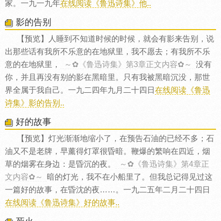
家。一九一九年
在线阅读《鲁迅诗集》他..
影的告别
【预览】人睡到不知道时候的时候，就会有影来告别，说
出那些话有我所不乐意的在地狱里，我不愿去；有我所不乐
意的在地狱里，
～✿《鲁迅诗集》第3章正文内容✿～
没有
你，并且再没有别的影在黑暗里。只有我被黑暗沉没，那世
界全属于我自己。一九二四年九月二十四日
在线阅读《鲁迅
诗集》影的告别..
好的故事
【预览】灯光渐渐地缩小了，在预告石油的已经不多；石
油又不是老牌，早薰得灯罩很昏暗。鞭爆的繁响在四近，烟
草的烟雾在身边：是昏沉的夜。
～✿《鲁迅诗集》第4章正
文内容✿～
暗的灯光，我不在小船里了。但我总记得见过这
一篇好的故事，在昏沈的夜……。一九二五年二月二十四日
在线阅读《鲁迅诗集》好的故事..