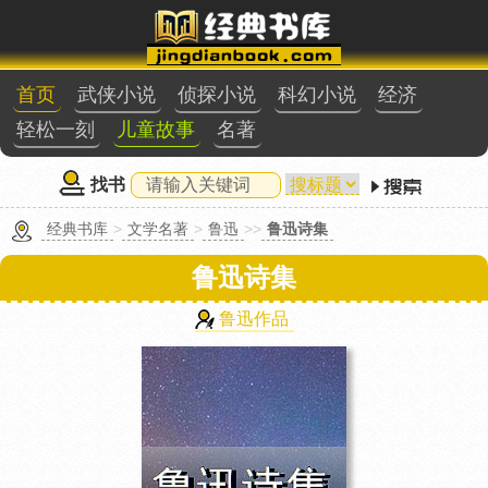
首页
武侠小说
侦探小说
科幻小说
经济
轻松一刻
儿童故事
名著
找书
经典书库
>
文学名著
>
鲁迅
>>
鲁迅诗集
鲁迅诗集
鲁迅作品