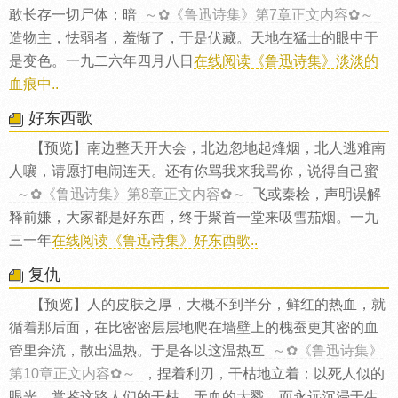
敢长存一切尸体；暗
～✿《鲁迅诗集》第7章正文内容✿～
造物主，怯弱者，羞惭了，于是伏藏。天地在猛士的眼中于
是变色。一九二六年四月八日
在线阅读《鲁迅诗集》淡淡的
血痕中..
好东西歌
【预览】南边整天开大会，北边忽地起烽烟，北人逃难南
人嚷，请愿打电闹连天。还有你骂我来我骂你，说得自己蜜
～✿《鲁迅诗集》第8章正文内容✿～
飞或秦桧，声明误解
释前嫌，大家都是好东西，终于聚首一堂来吸雪茄烟。一九
三一年
在线阅读《鲁迅诗集》好东西歌..
复仇
【预览】人的皮肤之厚，大概不到半分，鲜红的热血，就
循着那后面，在比密密层层地爬在墙壁上的槐蚕更其密的血
管里奔流，散出温热。于是各以这温热互
～✿《鲁迅诗集》
第10章正文内容✿～
，捏着利刃，干枯地立着；以死人似的
眼光，赏鉴这路人们的干枯，无血的大戮，而永远沉浸于生