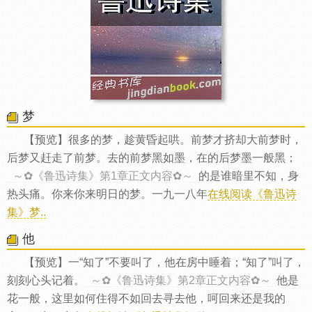
梦
【预览】很多的梦，趁黄昏起哄。前梦才挤却大前梦时，
后梦又赶走了前梦。去的前梦黑如墨，在的后梦墨一般黑；
～✿《鲁迅诗集》第1章正文内容✿～
的是谁暗里不知，身
热头痛。你来你来明日的梦。一九一八年
在线阅读《鲁迅诗
集》梦..
他
【预览】一“知了”不要叫了，他在房中睡着；“知了”叫了，
刻刻心头记着。
～✿《鲁迅诗集》第2章正文内容✿～
他是
花一般，这里如何住得不如回去寻去他，呵回来还是我的