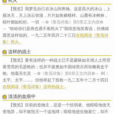
死火
【预览】我梦见自己在冰山间奔驰。这是高大的冰山，上
接冰天，天上冻云弥漫，片片如鱼鳞模样。山麓有冰树林，
枝叶都如松杉。一切
～✿《鲁迅诗集》第5章正文内容✿
～
“哈哈你们是再也遇不着死火了”我得意地笑着说，仿佛就
愿意这样似的。一九二五年四月二十三日
在线阅读《鲁迅诗
集》死火..
这样的战士
【预览】要有这样的一种战士已不是蒙昧如非洲人士而背
着雪亮的毛瑟枪的；也并不疲惫如中国绿营兵而却佩着盒子
炮。他毫无乞灵
～✿《鲁迅诗集》第6章正文内容✿～
叫：
太平。太平……。但他举起了投枪一九二五年十二月十四日
在线阅读《鲁迅诗集》这样的战士..
淡淡的血痕中
【预览】目前的造物主，还是一个怯弱者。他暗暗地使天
变地异，却不敢毁灭一个这地球；暗暗地使生物衰亡，却不