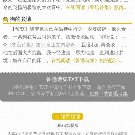
命的飞扬的极致的大欢喜中。
在线阅读《鲁迅诗集》复仇..
狗的驳诘
【预览】我梦见自己在隘巷中行走，衣履破碎，像乞食
者。一条狗在背后叫起来了。我傲慢地回顾，叱吒说：
～
✿《鲁迅诗集》第11章正文内容✿～
且慢我们再谈谈……。
他在后面大声挽留。我一径逃走，尽力地走，直到逃出梦
境，躺在自己的床上。
在线阅读《鲁迅诗集》狗的驳诘..
鲁迅诗集TXT下载
《鲁迅诗集》TXT小说电子书全集下载，适合运行于如
IPHONE、安卓等手机或PAD上阅读；
免费下载鲁迅诗集
△ 返回顶部
BIG5繁體版
内容由书友免费提供
经典书库
整理收录
；如有侵权或违规内容请