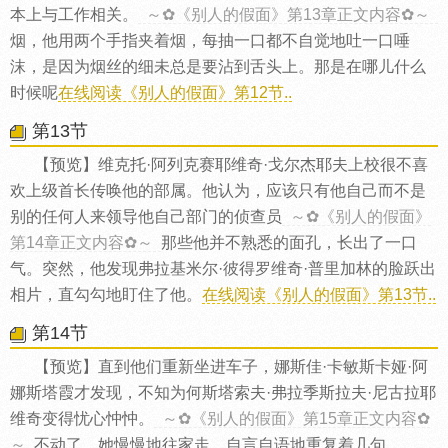
本上与工作相关。
～✿《别人的假面》第13章正文内容✿～
烟，他用两个手指夹着烟，每抽一口都不自觉地吐一口唾
沫，是因为烟丝的细未总是要沾到舌头上。那是在哪儿什么
时候呢
在线阅读《别人的假面》第12节..
第13节
【预览】维克托·阿列克赛耶维奇·戈尔杰耶夫上校很不喜
欢上级首长传唤他的部属。他认为，应该只有他自己而不是
别的任何人来领导他自己部门的侦查员
～✿《别人的假面》
第14章正文内容✿～
那些他并不熟悉的面孔，长出了一口
气。突然，他发现弗拉基米尔·彼得罗维奇·普里加林的脸跃出
相片，直勾勾地盯住了他。
在线阅读《别人的假面》第13节..
第14节
【预览】直到他们重新坐进车子，娜斯佳·卡敏斯卡娅·阿
娜斯塔霞才发现，不知为何斯塔索夫·弗拉季斯拉夫·尼古拉耶
维奇变得忧心忡忡。
～✿《别人的假面》第15章正文内容✿
～
不动了。她慢慢地往家走，自言自语地重复着几句