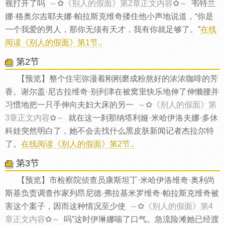
视打开了吗
～✿《别人的假面》第2章正文内容✿～
韦特兰
娜·格奥尔吉耶夫娜·帕拉斯克维奇搂住他小声地说道，“你是
一个我爱的男人，那你无须有天才，我有你就足够了。”
在线
阅读《别人的假面》第1节..
第2节
【预览】整个住宅弥漫着刚刚磨成粉熬好的浓浓咖啡的芳
香。谢尔盖·尼古拉维奇·别列津在被窝里快乐地伸了伸懒腰并
习惯地把一只手伸向夫妇大床的另一
～✿《别人的假面》第
3章正文内容✿～
就在这一刹那纳塔利娅·米哈伊洛夫娜·多休
科娃突然明白了，她不会去找什么黑皮肤新闻记者杰拉尔特
了。
在线阅读《别人的假面》第2节..
第3节
【预览】市检察院侦查员康斯坦丁·米哈伊洛维奇·奥利尚
斯基负责调查作家列昂尼德·弗拉基米罗维奇·帕拉斯克维奇被
害这个案子，因而这种情况至少使
～✿《别人的假面》第4
章正文内容✿～
吗”这时伊琳娜喘了口气。急流险滩她已经渡