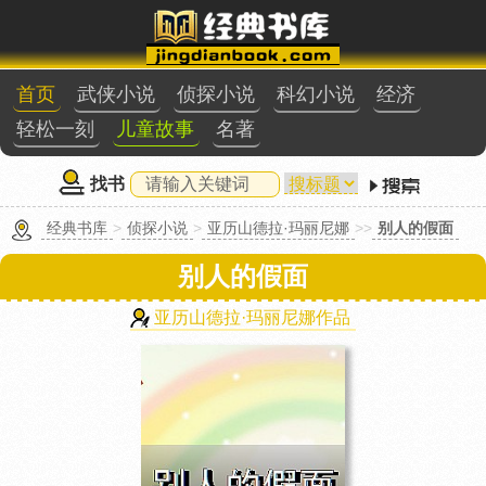
首页
武侠小说
侦探小说
科幻小说
经济
轻松一刻
儿童故事
名著
找书
经典书库
>
侦探小说
>
亚历山德拉·玛丽尼娜
>>
别人的假面
别人的假面
亚历山德拉·玛丽尼娜作品