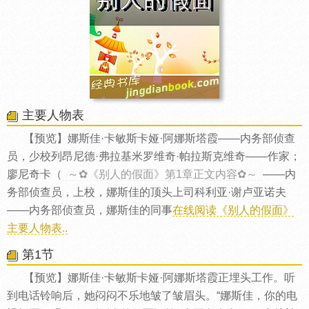
主要人物表
【预览】娜斯佳·卡敏斯卡娅·阿娜斯塔霞——内务部侦查
员，少校列昂尼德·弗拉基米罗维奇·帕拉斯克维奇——作家；
廖尼奇卡（
～✿《别人的假面》第1章正文内容✿～
——内
务部侦查员，上校，娜斯佳的顶头上司科利亚·谢卢亚诺夫
——内务部侦查员，娜斯佳的同事
在线阅读《别人的假面》
主要人物表..
第1节
【预览】娜斯佳·卡敏斯卡娅·阿娜斯塔霞正埋头工作。听
到电话铃响后，她闷闷不乐地皱了皱眉头。“娜斯佳，你的电