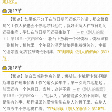
第16节..
第17节
【预览】如果犯罪分子在节日期间还犯罪的话，那么警察
局的工作人员也会不停地寻找他们，就好比病人在节日期间
还要生病，孕妇在节日期间还要生孩子一
～✿《别人的假
面》第18章正文内容✿～
妆台上放着一个银镜框，镜框里有
一张相片，相片里一个年轻的漂亮姑娘拥抱着微笑的、幸福
的谢尔盖·尼古拉维奇·别列津。
在线阅读《别人的假面》第17
节..
第18节
【预览】使自己感到惊奇的是，娜斯佳·卡敏斯卡娅·阿娜
斯塔霞在刑事侦查工作的这么多年中，第一次高兴地想起，
前面还有一个休息日。当然，这并不意
～✿《别人的假面》
第19章正文内容✿～
，”他认为，“爱情是多么的不同啊。这
是常有的事。那样温柔的爱情常常在别人的骨子里、在别人
的血液中不停地搅拌着。”
在线阅读《别人的假面》第18节..