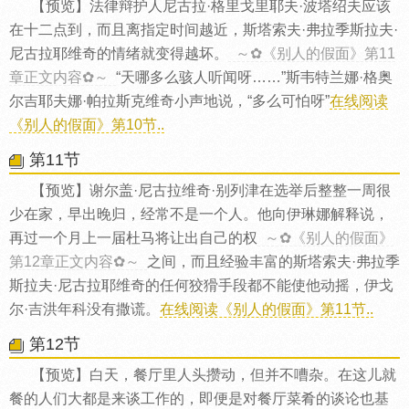
【预览】法律辩护人尼古拉·格里戈里耶夫·波塔绍夫应该
在十二点到，而且离指定时间越近，斯塔索夫·弗拉季斯拉夫·
尼古拉耶维奇的情绪就变得越坏。
～✿《别人的假面》第11
章正文内容✿～
“天哪多么骇人听闻呀……”斯韦特兰娜·格奥
尔吉耶夫娜·帕拉斯克维奇小声地说，“多么可怕呀”
在线阅读
《别人的假面》第10节..
第11节
【预览】谢尔盖·尼古拉维奇·别列津在选举后整整一周很
少在家，早出晚归，经常不是一个人。他向伊琳娜解释说，
再过一个月上一届杜马将让出自己的权
～✿《别人的假面》
第12章正文内容✿～
之间，而且经验丰富的斯塔索夫·弗拉季
斯拉夫·尼古拉耶维奇的任何狡猾手段都不能使他动摇，伊戈
尔·吉洪年科没有撒谎。
在线阅读《别人的假面》第11节..
第12节
【预览】白天，餐厅里人头攒动，但并不嘈杂。在这儿就
餐的人们大都是来谈工作的，即便是对餐厅菜肴的谈论也基