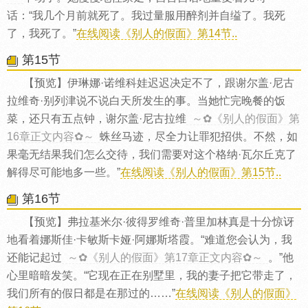
话：“我几个月前就死了。我过量服用醉剂并自缢了。我死
了，我死了。”
在线阅读《别人的假面》第14节..
第15节
【预览】伊琳娜·诺维科娃迟迟决定不了，跟谢尔盖·尼古
拉维奇·别列津说不说白天所发生的事。当她忙完晚餐的饭
菜，还只有五点钟，谢尔盖·尼古拉维
～✿《别人的假面》第
16章正文内容✿～
蛛丝马迹，尽全力让罪犯招供。不然，如
果毫无结果我们怎么交待，我们需要对这个格纳·瓦尔丘克了
解得尽可能地多一些。”
在线阅读《别人的假面》第15节..
第16节
【预览】弗拉基米尔·彼得罗维奇·普里加林真是十分惊讶
地看着娜斯佳·卡敏斯卡娅·阿娜斯塔霞。“难道您会认为，我
还能记起过
～✿《别人的假面》第17章正文内容✿～
。”他
心里暗暗发笑。“它现在正在别墅里，我的妻子把它带走了，
我们所有的假日都是在那过的……”
在线阅读《别人的假面》