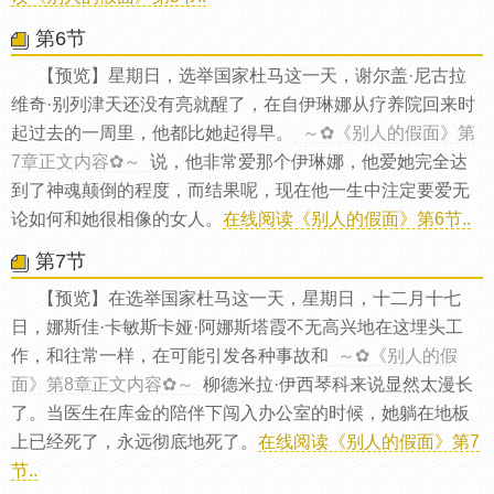
第6节
【预览】星期日，选举国家杜马这一天，谢尔盖·尼古拉
维奇·别列津天还没有亮就醒了，在自伊琳娜从疗养院回来时
起过去的一周里，他都比她起得早。
～✿《别人的假面》第
7章正文内容✿～
说，他非常爱那个伊琳娜，他爱她完全达
到了神魂颠倒的程度，而结果呢，现在他一生中注定要爱无
论如何和她很相像的女人。
在线阅读《别人的假面》第6节..
第7节
【预览】在选举国家杜马这一天，星期日，十二月十七
日，娜斯佳·卡敏斯卡娅·阿娜斯塔霞不无高兴地在这埋头工
作，和往常一样，在可能引发各种事故和
～✿《别人的假
面》第8章正文内容✿～
柳德米拉·伊西琴科来说显然太漫长
了。当医生在库金的陪伴下闯入办公室的时候，她躺在地板
上已经死了，永远彻底地死了。
在线阅读《别人的假面》第7
节..