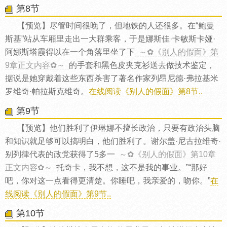
第8节
【预览】尽管时间很晚了，但地铁的人还很多。在“鲍曼
斯基”站从车厢里走出一大群乘客，于是娜斯佳·卡敏斯卡娅·
阿娜斯塔霞得以在一个角落里坐了下
～✿《别人的假面》第
9章正文内容✿～
的手套和黑色皮夹克衫送去做技术鉴定，
据说是她穿戴着这些东西杀害了著名作家列昂尼德·弗拉基米
罗维奇·帕拉斯克维奇。
在线阅读《别人的假面》第8节..
第9节
【预览】他们胜利了伊琳娜不擅长政治，只要有政治头脑
和知识就足够可以搞明白，他们胜利了。谢尔盖·尼古拉维奇·
别列律代表的政党获得了5多一
～✿《别人的假面》第10章
正文内容✿～
托奇卡，我不想，这不是我的事业。”“那好
吧，你对这一点看得更清楚。你睡吧，我亲爱的，吻你。”
在
线阅读《别人的假面》第9节..
第10节