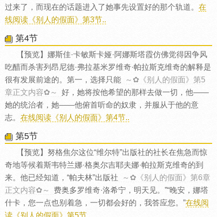
过来了，而现在的话题进入了她事先设置好的那个轨道。
在
线阅读《别人的假面》第3节..
第4节
【预览】娜斯佳·卡敏斯卡娅·阿娜斯塔霞仿佛觉得因争风
吃醋而杀害列昂尼德·弗拉基米罗维奇·帕拉斯克维奇的解释是
很有发展前途的。第一，选择只能
～✿《别人的假面》第5
章正文内容✿～
好，她将按他希望的那样去做一切，他——
她的统治者，她——他俯首听命的奴隶，并服从于他的意
志。
在线阅读《别人的假面》第4节..
第5节
【预览】努格焦尔这位“维尔特”出版社的社长在焦急而惊
奇地等候着斯韦特兰娜·格奥尔吉耶夫娜·帕拉斯克维奇的到
来。他已经知道，“帕夫林”出版社
～✿《别人的假面》第6章
正文内容✿～
费奥多罗维奇·洛希宁，明天见。”“晚安，娜塔
什卡，您一点也别着急，一切都会好的，我答应您。”
在线阅
读《别人的假面》第5节..