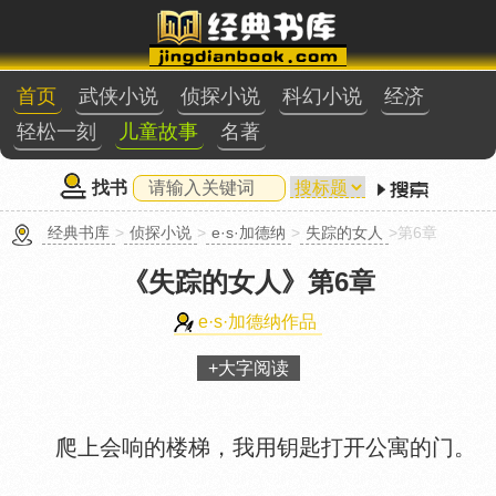
首页
武侠小说
侦探小说
科幻小说
经济
轻松一刻
儿童故事
名著
找书
经典书库
>
侦探小说
>
e·s·加德纳
>
失踪的女人
>第6章
《失踪的女人》
第6章
e·s·加德纳作品
+大字阅读
爬上会响的楼梯，我用钥匙打开公寓的门。