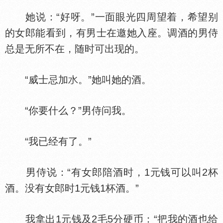
她说：“好呀。”一面眼光四周望着，希望别
的女郎能看到，有男士在邀她入座。调酒的男侍
总是无所不在，随时可出现的。
“威士忌加
。”她叫她的酒。
“你要什么？”男侍问我。
“我已经有了。”
男侍说：“有女郎陪酒时，1元钱可以叫2杯
酒。没有女郎时1元钱1杯酒。”
我拿出1元钱及2毛5分硬币：“把我的酒也给