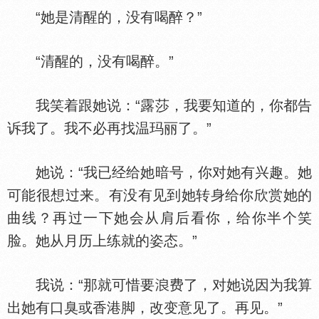
“她是清醒的，没有喝醉？”
“清醒的，没有喝醉。”
我笑着跟她说：“露莎，我要知道的，你都告
诉我了。我不必再找温玛丽了。”
她说：“我已经给她暗号，你对她有兴趣。她
可能很想过来。有没有见到她转身给你欣赏她的
曲线？再过一下她会从肩后看你，给你半个笑
脸。她从月历上练就的姿态。”
我说：“那就可惜要
费了，对她说因为我算
出她有口臭或香港脚，改变意见了。再见。”