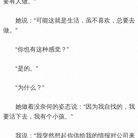
要有人做。”
她说：“可能这就是生活，虽不喜欢，总要去
做。”
“你也有这种感觉？”
“是的。”
“为什么？”
她做着没奈何的姿态说：“因为我自找的，我
要活下去，我有个小孩。”
我说：“我突然想起你供给我的情报对公司来