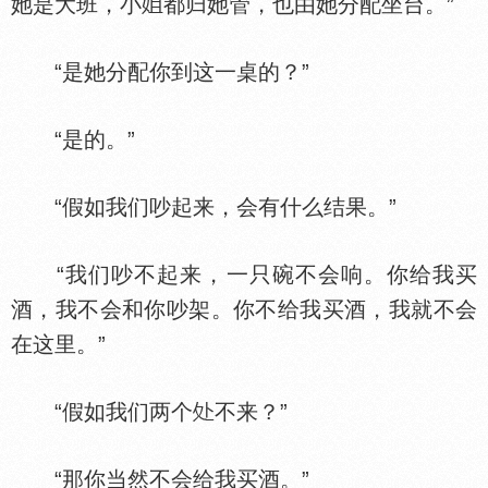
她是大班，小
都归她管，也由她分配坐台。”
“是她分配你到这一桌的？”
“是的。”
“假如我们吵起来，会有什么结果。”
“我们吵不起来，一只碗不会响。你给我买
酒，我不会和你吵架。你不给我买酒，我就不会
在这里。”
“假如我们两个
不来？”
“那你当然不会给我买酒。”