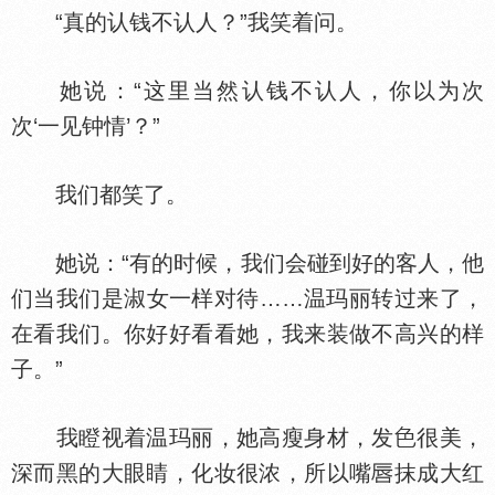
“真的认钱不认人？”我笑着问。
她说：“这里当然认钱不认人，你以为次
次‘一见钟情’？”
我们都笑了。
她说：“有的时候，我们会碰到好的客人，他
们当我们是淑女一样对待……温玛丽转过来了，
在看我们。你好好看看她，我来装做不高兴的样
子。”
我瞪视着温玛丽，她高瘦身材，发
很美，
深而黑的大眼睛，化妆很浓，所以嘴
抹成大红