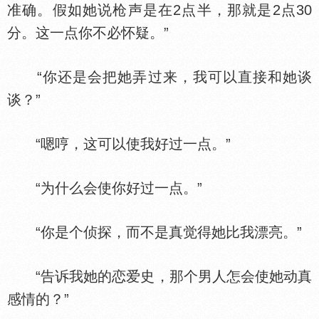
准确。假如她说枪声是在2点半，那就是2点30
分。这一点你不必怀疑。”
“你还是会把她弄过来，我可以直接和她谈
谈？”
“嗯哼，这可以使我好过一点。”
“为什么会使你好过一点。”
“你是个侦探，而不是真觉得她比我漂亮。”
“告诉我她的恋爱史，那个男人怎会使她动真
感情的？”