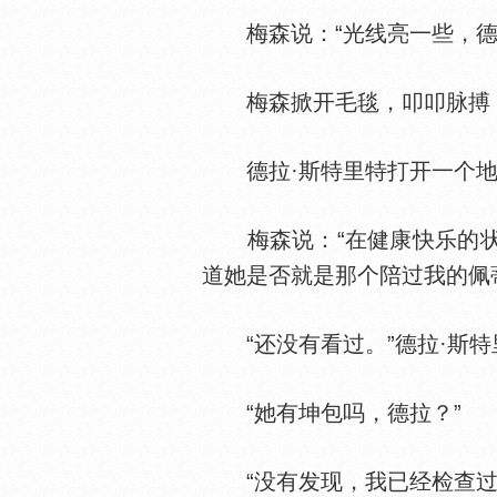
梅森说：“光线亮一些，德
梅森掀开毛毯，叩叩脉搏
德拉·斯特里特打开一个地
梅森说：“在健康快乐的状
道她是否就是那个陪过我的佩
“还没有看过。”德拉·斯特
“她有坤包吗，德拉？”
“没有发现，我已经检查