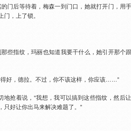
的门后等待着，梅森一到门口，她就打开门，用手
上门，上了锁。
那些指纹，玛丽也知道我要干什么，她引开那个跟
好，德拉。不过，你不该这样，你应该……”
地抢着说，“我想，我可以搞到这些指纹，然后
，只好让你出马来解决难题了。”