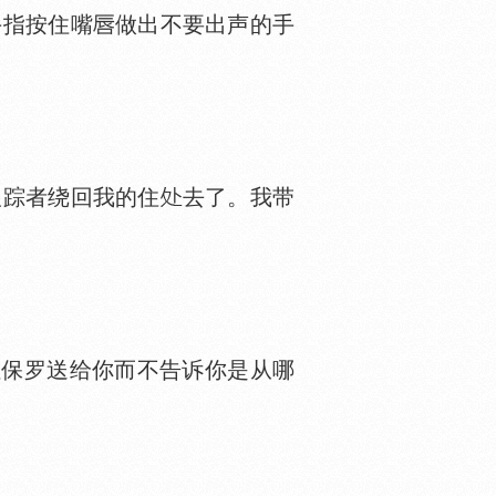
指按住嘴
做出不要出声的手
踪者绕回我的住
去了。我带
让保罗送给你而不告诉你是从哪