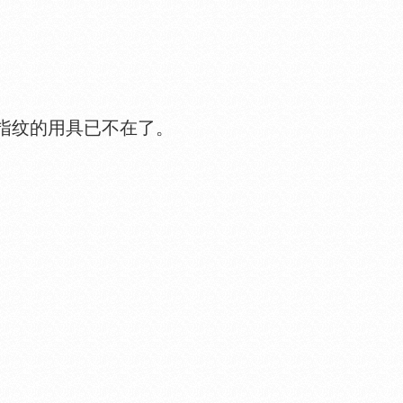
指纹的用具已不在了。