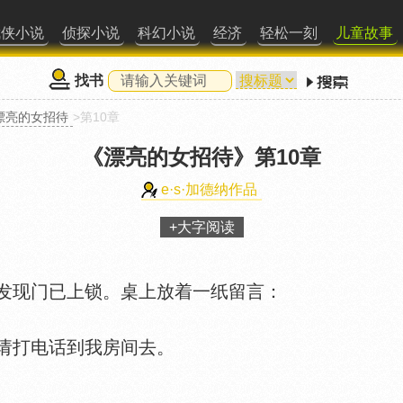
武侠小说
侦探小说
科幻小说
经济
轻松一刻
儿童故事
找书
漂亮的女招待
>第10章
《漂亮的女招待》
第10章
e·s·加德纳作品
+大字阅读
现门已上锁。桌上放着一纸留言：
打电话到我房间去。